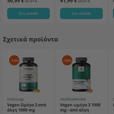
50,99 €
41,99 €
65,97 €
50,97 €
Στο καλάθι
Στο καλάθι
Σχετικά προϊόντα
-14%
-25%
OnEnergy
HealthyWorld®
Vegan Ωμέγα 3 από
Vegan ωμέγα 3 1000
άλγη 1000 mg
mg - από άλγη