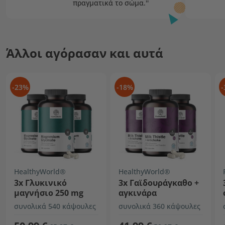
πραγματικά το σώμα.''
Ευτυχία T.
Πρέσβειρα της OnEnergy
Άλλοι αγόρασαν και αυτά
-23%
-18%
-
HealthyWorld®
HealthyWorld®
3x Γλυκινικό
3x Γαϊδουράγκαθο +
μαγνήσιο 250 mg
αγκινάρα
συνολικά 540 κάψουλες
συνολικά 360 κάψουλες