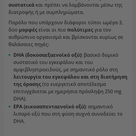
συστατικά
και πρέπει να λαμβάνονται μέσω της
διατροφής ή με συμπληρώματα.
Παρόλο που υπάρχουν διάφοροι τύποι ωμέγα-3,
δύο
μορφές
είναι οι πιο
πολύτιμες
για τον
ανθρώπινο οργανισμό και βρίσκονται κυρίως σε
θαλάσσιες πηγές:
DHA (δοκοσαεξαενοϊκό οξύ)
: βασικό δομικό
συστατικό του εγκεφάλου και του
αμφιβληστροειδούς, με σημαντικό ρόλο στη
λειτουργία του εγκεφάλου και στη διατήρηση
της όρασης
(το ευεργετικό αποτέλεσμα
επιτυγχάνεται με ημερήσια πρόσληψη 250 mg
DHA).
EPA (εικοσαπενταενοϊκό οξύ)
: σημαντικό
λιπαρό οξύ που στη φύση συχνά συνοδεύει το
DHA.