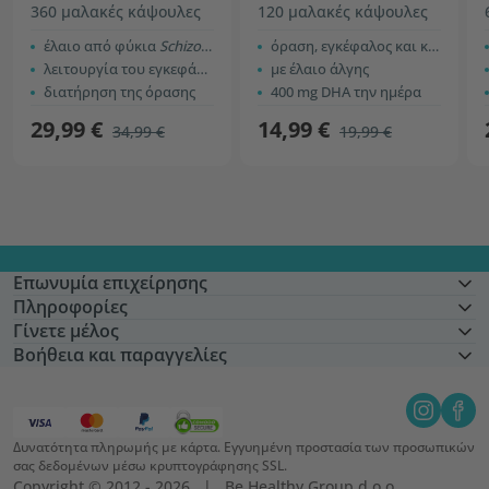
360 μαλακές κάψουλες
120 μαλακές κάψουλες
έλαιο από φύκια
Schizochytrium sp.
όραση, εγκέφαλος και καρδιά
λειτουργία του εγκεφάλου
με έλαιο άλγης
διατήρηση της όρασης
400 mg DHA την ημέρα
29,99 €
14,99 €
34,99 €
19,99 €
Επωνυμία επιχείρησης
Πληροφορίες
Γίνετε μέλος
Βοήθεια και παραγγελίες
Δυνατότητα πληρωμής με κάρτα. Εγγυημένη προστασία των προσωπικών
σας δεδομένων μέσω κρυπτογράφησης SSL.
Copyright © 2012 - 2026   |   Be Healthy Group d.o.o.