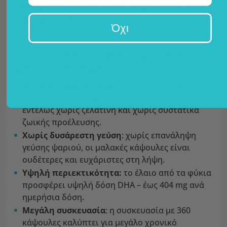
Με την ημερήσια δόση λαμβάνετε 1000
mg ωμέγα-3.
Όχι
Γιατί να επιλέξετε τη βίγκαν ωμέγα-3 από
φύκια της OnEnergy?
100 % φυτική σύνθεση
: από το έλαιο φυκιών
έως το κέλυφος της κάψουλας – το προϊόν είναι
εντελώς χωρίς ζελατίνη και χωρίς συστατικά
ζωικής προέλευσης.
Χωρίς δυσάρεστη γεύση
: χωρίς επανάληψη
γεύσης ψαριού, οι μαλακές κάψουλες είναι
ουδέτερες και ευχάριστες στη λήψη.
Υψηλή περιεκτικότητα:
το έλαιο από τα φύκια
προσφέρει υψηλή δόση DHA – έως 404 mg ανά
ημερήσια δόση.
Μεγάλη συσκευασία
: η συσκευασία με 360
κάψουλες καλύπτει για μεγάλο χρονικό