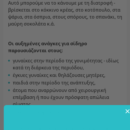
Αυτό μπορούμε να το κάνουμε με τη διατροφή -
βρίσκεται στο κόκκινο κρέας, στο κοτόπουλο, στα
ψάρια, στα όσπρια, στους σπόρους, το σπανάκι, τη
μαύρη σοκολάτα κ.ά.
Οι αυξημένες ανάγκες για σίδηρο
παρουσιάζονται στους:
γυναίκες στην περίοδο της γονιμότητας - ιδίως
κατά τη διάρκεια της περιόδου,
έγκυες γυναίκες και θηλάζουσες μητέρες,
παιδιά στην περίοδο της ανάπτυξης,
άτομα που αναρρώνουν από χειρουργική
επέμβαση ή που έχουν πρόσφατη απώλεια
αίματος,
βίγκαν και χορτοφάγοι.
Ο σίδηρος είναι εμπλουτισμένος με