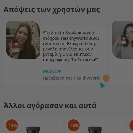
Απόψεις των χρηστών μας
"Τα δισκία δισγλυκινικού
σιδήρου HealthyWorld είναι
εξαιρετικά! Ελαφριά δόση,
μεγάλο αποτέλεσμα, συν
βιταμίνη C για επιπλέον
απορρόφηση. Τα λατρεύω!"
Μαρία Φ.
Πρέσβειρα της HealthyWorld
Άλλοι αγόρασαν και αυτά
-14%
-26%
-