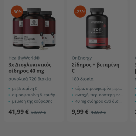
-30%
-23%
HealthyWorld®
OnEnergy
3x Δισγλυκινικός
Σίδηρος + βιταμίνη
σίδηρος 40 mg
C
συνολικά 720 δισκία
180 δισκία
με βιταμίνη C
αίμα, αιμοσφαιρίνη, ερυθρά αιμοσφαίρια
αιμοσφαιρίνη & ερυθροκύτταρα
αντοχή, περισσότερη ενέργεια
μείωση της κούρασης
40 mg σιδήρου ανά δισκίο
41,99 €
9,99 €
59,97 €
12,99 €