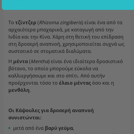
μενθόλης.
Το
τζίντζερ
(
Rhizoma zingiberis
) είναι ένα από τα
αρχαιότερα μπαχαρικά, με καταγωγή από την
Ινδία και την Κίνα. Χάρη στη θετική του επίδραση
στη δροσερή αναπνοή, χρησιμοποιείται συχνά ως
συστατικό σε στοματικά διαλύματα.
Η
μέντα
(
Mentha
) είναι ένα ιδιαίτερα δροσιστικό
βότανο, το οποίο μπορούμε εύκολα να
καλλιεργήσουμε και στο σπίτι. Από αυτήν
προέρχονται τόσο το
έλαιο μέντας
όσο και η
μενθόλη
.
Οι Kάψουλες για δροσερή αναπνοή
συνιστώνται:
μετά από ένα
βαρύ γεύμα
,