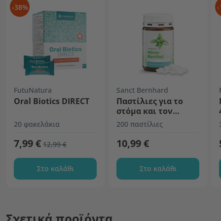
-38%
-
FutuNatura
Sanct Bernhard
Oral Biotics DIRECT
Παστίλιες για το
στόμα και τον
λαιμό, μέντα-
20 φακελάκια
200 παστίλιες
μενθόλη
7,99 €
10,99 €
12,99 €
Στο καλάθι
Στο καλάθι
Σχετικά προϊόντα