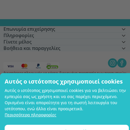
Επωνυμία επιχείρησης
Πληροφορίες
Γίνετε μέλος
Βοήθεια και παραγγελίες
Δυνατότητα πληρωμής με κάρτα. Εγγυημένη προστασία των προσωπικών
σας δεδομένων μέσω κρυπτογράφησης SSL.
Αυτός ο ιστότοπος χρησιμοποιεί cookies
Copyright © 2012 - 2026   |   Be Healthy Group d.o.o.
Χάρτης ιστότοπου
Χρήση των cookies
Ρυθμίσεις cookies
Αυτός ο ιστότοπος χρησιμοποιεί cookies για να βελτιώσει την
εμπειρία σας ως χρήστη και να σας παρέχει περιεχόμενο.
Ορισμένα είναι απαραίτητα για τη σωστή λειτουργία του
ιστότοπου, ενώ άλλα είναι προαιρετικά.
Περισσότερα πληροφορίες