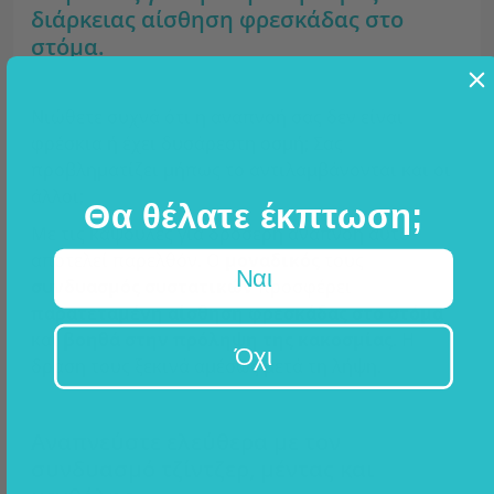
διάρκειας αίσθηση φρεσκάδας στο
στόμα.
Νιώθετε συχνά ότι η αναπνοή σας δεν είναι
φρέσκια ή έχει δυσάρεστη οσμή; Σας
προβληματίζει μήπως το αντιλαμβάνονται και οι
άλλοι;
Θα θέλατε έκπτωση;
Με τις κάψουλες για δροσερή αναπνοή αυτό
αποτελεί παρελθόν. Ο
μοναδικός
τους
Ναι
συνδυασμός συστατικών
προσφέρει
παρατεταμένη αίσθηση φρεσκάδας στο στόμα
και
βοηθά στην πρόληψη της κακοσμίας
. Η
Όχι
δράση τους ξεκινά αμέσως μετά τη λήψη.
Αναπνεύστε ελεύθερα με τον
συνδυασμό τζίντζερ, μέντας και