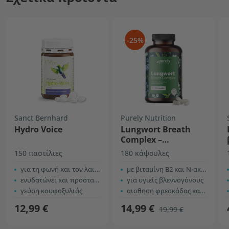
-25%
Sanct Bernhard
Purely Nutrition
Hydro Voice
Lungwort Breath
Complex –
πνευμονόχορτο με
150 παστίλιες
180 κάψουλες
θυμάρι και
για τη φωνή και τον λαιμό
ευκάλυπτο
με βιταμίνη B2 και N-ακετυλο-L-κυστεΐνη
ενυδατώνει και προστατεύει
για υγιείς βλεννογόνους
γεύση κουφοξυλιάς
αισθηση φρεσκάδας και ελαφρότητας
12,99 €
14,99 €
19,99 €