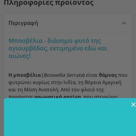
Πληροφορίες προϊόντος
Περιγραφή
Μποσβέλια - διάσημο φυτό της
αγιουρβέδας, εκτιμημένο εδώ και
αιώνες!
Η μποσβέλια
(
Boswellia Serrata
) είναι
θάμνος
που
φυτρώνει κυρίως στην Ινδία, τη Βόρεια Αμερική
και τη Μέση Ανατολή. Από τον φλοιό της
παράγεται
αρωματική ρητίνη
, που στεγνώνει
στον αέρα. Από αυτήν κατασκευάζουν
λιβάνι
ή
άλλες μορφές συμπληρωμάτων που περιέχουν
μποσβελικό οξύ
.
Στην αγιουρβέδα
, η μποσβελία είναι γνωστή ως