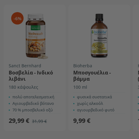
-6%
Sanct Bernhard
Bioherba
Βοσβελία - Ινδικό
Μποσγουέλια -
λιβάνι
βάμμα
180 κάψουλες
100 ml
πολύ αποτελεσματική
φυσικά συστατικά
Αγιουρβεδικό βότανο
χωρίς αλκοόλ
70 % μποσβελικό οξύ
αγιουρβεδικό φυτό
29,99 €
9,99 €
31,99 €