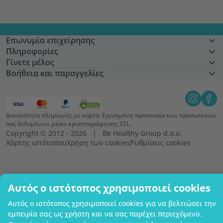
Επωνυμία επιχείρησης
Πληροφορίες
Γίνετε μέλος
Βοήθεια και παραγγελίες
Δυνατότητα πληρωμής με κάρτα. Εγγυημένη προστασία των προσωπικών
σας δεδομένων μέσω κρυπτογράφησης SSL.
Copyright © 2012 - 2026   |   Be Healthy Group d.o.o.
Χάρτης ιστότοπου
Χρήση των cookies
Ρυθμίσεις cookies
Αυτός ο ιστότοπος χρησιμοποιεί cookies
Αυτός ο ιστότοπος χρησιμοποιεί cookies για να βελτιώσει την
εμπειρία σας ως χρήστη και να σας παρέχει περιεχόμενο.