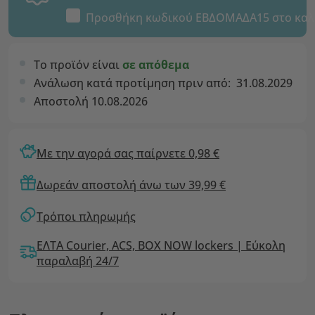
Προσθήκη κωδικού
ΕΒΔΟΜΑΔΑ15
στο καλ
Το προϊόν είναι
σε απόθεμα
Ανάλωση κατά προτίμηση πριν από:
31.08.2029
Αποστολή 10.08.2026
Με την αγορά σας παίρνετε 0,98 €
Δωρεάν αποστολή άνω των 39,99 €
Τρόποι πληρωμής
ΕΛΤΑ Courier, ACS, BOX NOW lockers | Εύκολη
παραλαβή 24/7