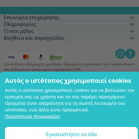
Επωνυμία επιχείρησης
Πληροφορίες
Γίνετε μέλος
Βοήθεια και παραγγελίες
Δυνατότητα πληρωμής με κάρτα. Εγγυημένη προστασία των προσωπικών
σας δεδομένων μέσω κρυπτογράφησης SSL.
Copyright © 2012 - 2026   |   Be Healthy Group d.o.o.
Αυτός ο ιστότοπος χρησιμοποιεί cookies
Χάρτης ιστότοπου
Χρήση των cookies
Ρυθμίσεις cookies
Αυτός ο ιστότοπος χρησιμοποιεί cookies για να βελτιώσει την
εμπειρία σας ως χρήστη και να σας παρέχει περιεχόμενο.
Ορισμένα είναι απαραίτητα για τη σωστή λειτουργία του
ιστότοπου, ενώ άλλα είναι προαιρετικά.
Περισσότερα πληροφορίες
Εγκαταστήστε τα όλα