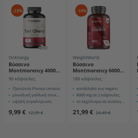
-23%
-10%
OnEnergy
WeightWorld
Βύσσινο
Βύσσινο
Montmorency 4000
Montmorency 6000
mg – εκχύλισμα 10:1
mg
90 κάψουλες
180 κάψουλες
Προϊόντα Prunus cerasus
κατάλληλο για vegans
μοναδική γαλλική ποικιλία
6000 mg σε 2 κάψουλες
υψηλή συγκέντρωση
το εκχύλισμα σε αναλογία 50:1 αντιστοιχεί σε 6000 mg βύσσινου σε σκόνη
9,99 €
21,99 €
12,99 €
24,49 €