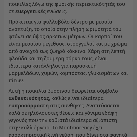
ποικιλίες λόγω της φυσικής περιεκτικότητάς του
σε
ευεργετικές
ενώσεις.
Πρόκειται για φυλλοβόλο δέντρο με μεσαία
ανάπτυξη, το οποίο στην πλήρη ωριμότητά του
φτάνει σε ύψος αρκετών μέτρων. Οι καρποί του
είναι μεσαίου μεγέθους, στρογγυλοί και με χρώμα
από ανοιχτό έως ζωηρό κόκκινο. Χάρη στη λεπτή
φλούδα και τη ζουμερή σάρκα τους, είναι
ιδιαίτερα κατάλληλοι για παρασκευή
μαρμελάδων, χυμών, κομπόστας, γλυκισμάτων και
πίτων.
Αυτή η ποικιλία βύσσινου θεωρείται σύμβολο
ανθεκτικότητας
, καθώς είναι ιδιαίτερα
ευπροσάρμοστη
στις συνθήκες. Αναπτύσσεται
καλά σε ηλιόλουστες θέσεις και γόνιμα εδάφη,
γεγονός που την καθιστά ιδιαίτερα αξιόπιστη
στην καλλιέργεια. Το Montmorency έχει
χαρακτηριστική ξινή γεύση, που δίνει στα φαγητά