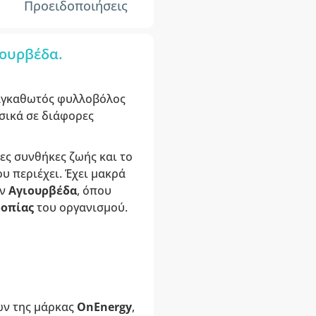
Προειδοποιήσεις
ιουρβέδα.
ς αγκαθωτός φυλλοβόλος
σικά σε διάφορες
ες συνθήκες ζωής και το
υ περιέχει. Έχει μακρά
ην
Αγιουρβέδα
, όπου
ροπίας
του οργανισμού.
ών της μάρκας
OnEnergy
,