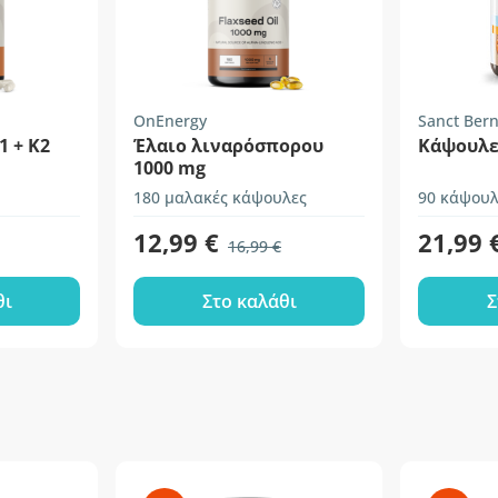
OnEnergy
Sanct Ber
1 + K2
Έλαιο λιναρόσπορου
Κάψουλε
1000 mg
180 μαλακές κάψουλες
90 κάψουλ
12,99 €
21,99 
16,99 €
θι
Στο καλάθι
Σ