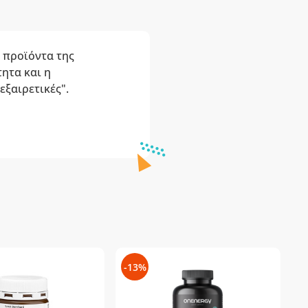
α προϊόντα της
ητα και η
εξαιρετικές".
-13%
-