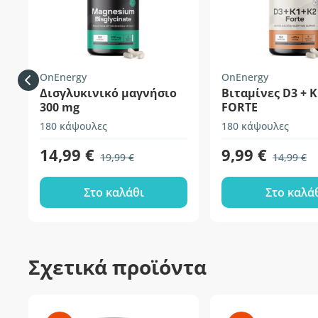
OnEnergy
OnEnergy
Δισγλυκινικό μαγνήσιο
Βιταμίνες D3 + K
300 mg
FORTE
180 κάψουλες
180 κάψουλες
14,99 €
9,99 €
19,99 €
14,99 €
Στο καλάθι
Στο καλά
Σχετικά προϊόντα