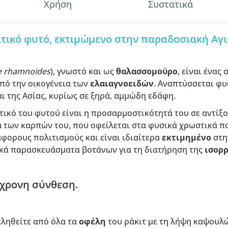
Χρήση
Συστατικά
τικό φυτό, εκτιμώμενο στην παραδοσιακή Αγ
 rhamnoides
), γνωστό και ως
θαλασσομούρο
, είναι ένα
πό την οικογένεια των
ελαιαγνοειδών
. Αναπτύσσεται φυ
ι της Ασίας, κυρίως σε ξηρά, αμμώδη εδάφη.
τικό του φυτού είναι η προσαρμοστικότητά του σε αντίξο
 των καρπών του, που οφείλεται στα φυσικά χρωστικά πο
άφορους πολιτισμούς και είναι ιδιαίτερα
εκτιμημένο
στ
ικά παρασκευάσματα βοτάνων για τη διατήρηση της
ισορ
γχρονη σύνθεση.
ληθείτε από όλα τα
οφέλη
του ράκιτ με τη λήψη καψουλ