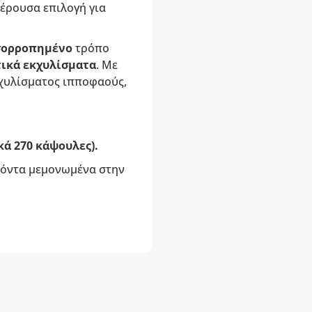
έρουσα επιλογή για
σορροπημένο
τρόπο
ικά εκχυλίσματα
. Με
χυλίσματος ιπποφαούς,
κά 270 κάψουλες).
οϊόντα μεμονωμένα στην