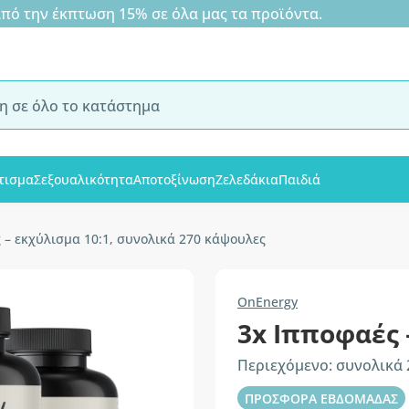
 την έκπτωση 15% σε όλα μας τα προϊόντα.
τισμα
Σεξουαλικότητα
Αποτοξίνωση
Ζελεδάκια
Παιδιά
 – εκχύλισμα 10:1, συνολικά 270 κάψουλες
OnEnergy
3x Ιπποφαές 
Περιεχόμενο: συνολικά
ΠΡΟΣΦΟΡΑ ΕΒΔΟΜΑΔΑΣ