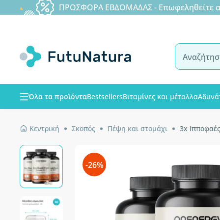
ΠΡΟΣΦΟΡΑ ΕΒΔΟΜΑΔΑΣ - Επωφεληθείτε από
Όλα τα προϊόντα
Bestsellers
Βιταμίνες και μέταλλα
Αδυνά
Κεντρική
Σκοπός
Πέψη και στομάχι
3x Ιπποφαές
-26%