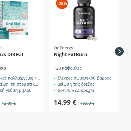
-25%
a
OnEnergy
F
tics DIRECT
Night FatBurn
κια
120 κάψουλες
1
 καλλιέργειες + ινουλίνη
έλεγχος σωματικού βάρους
τοματική υγιεινή και φρέσκια αναπνοή
μείωση της όρεξης
ική γεύση μήλου
Garcinia cambogia
14,99 €
12,99 €
19,99 €