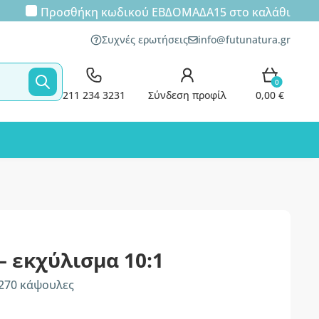
Προσθήκη κωδικού
ΕΒΔΟΜΑΔΑ15
στο καλάθι
Συχνές ερωτήσεις
info@futunatura.gr
0
211 234 3231
Σύνδεση προφίλ
0,00 €
– εκχύλισμα 10:1
 270 κάψουλες