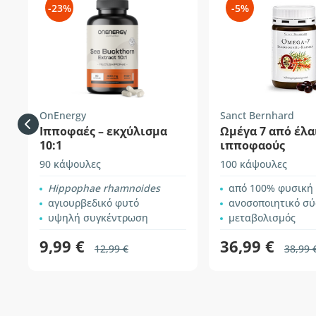
-23%
-5%
OnEnergy
Sanct Bernhard
Ιπποφαές – εκχύλισμα
Ωμέγα 7 από έλα
10:1
ιπποφαούς
90 κάψουλες
100 κάψουλες
Hippophae rhamnoides
από 100% φυσική
αγιουρβεδικό φυτό
ανοσοποιητικό σ
υψηλή συγκέντρωση
μεταβολισμός
9,99 €
36,99 €
12,99 €
38,99 