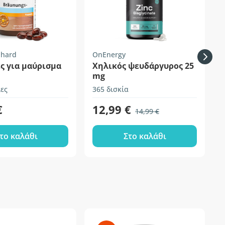
nhard
OnEnergy
H
ς για μαύρισμα
Χηλικός ψευδάργυρος 25
mg
ες
365 δισκία
σ
€
12,99 €
14,99 €
το καλάθι
Στο καλάθι