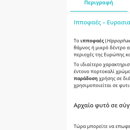
Περιγραφή
Ιπποφαές – Ευρασια
Το
ιπποφαές
(
Hippophae
θάμνος ή μικρό δέντρο α
περιοχές της Ευρώπης κα
Το ιδιαίτερο χαρακτηρισ
έντονο πορτοκαλί χρώμα
παράδοση
χρήσης σε δι
χρησιμοποιείται σε φυτ
Αρχαίο φυτό σε σύ
Τώρα μπορείτε να επωφε