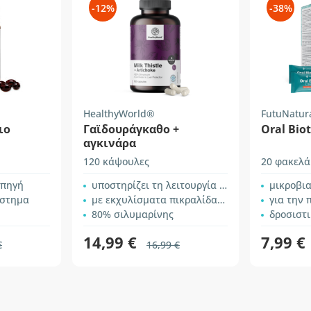
-12%
-38%
HealthyWorld®
FutuNatur
ιο
Γαϊδουράγκαθο +
Oral Bio
αγκινάρα
120 κάψουλες
20 φακελά
 πηγή
υποστηρίζει τη λειτουργία του ήπατος
μικροβιακές
ύστημα
με εκχυλίσματα πικραλίδας και δεσμόδιου
για την πέψη, τη σ
80% σιλυμαρίνης
δροσιστ
14,99 €
7,99 €
€
16,99 €