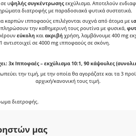
 σε υ
ψηλής συγκέντρωσης
εκχύλισμα. Αποτελούν ενδιαφ
ηρώματα διατροφής με παραδοσιακά φυτικά συστατικά.
μα καρπών ιπποφαούς επιλέγονται συχνά από άτομα με
ι
μπληρώσουν την καθημερινή τους ρουτίνα με φυσικά,
φυτ
σφέρουν
εύκολη
και
ακριβή
χρήση, λαμβάνουμε 400 mg εκ
:1 αντιστοιχεί σε 4000 mg ιπποφαούς σε σκόνη.
ει: 3x Ιπποφαές – εκχύλισμα 10:1, 90 κάψουλες (συνολι
ωπεύει την τιμή, με την οποία θα αγοράζατε και τα 3 πρ
αρχική/κανονική τους τιμή.
ρωμα διατροφής.
ρηστών μας