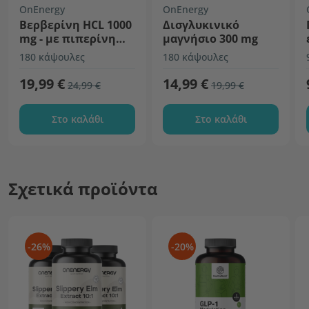
OnEnergy
OnEnergy
Βερβερίνη HCL 1000
Δισγλυκινικό
mg - με πιπερίνη
μαγνήσιο 300 mg
και χρώμιο
180 κάψουλες
180 κάψουλες
19,99 €
14,99 €
24,99 €
19,99 €
Στο καλάθι
Στο καλάθι
Σχετικά προϊόντα
-26%
-20%