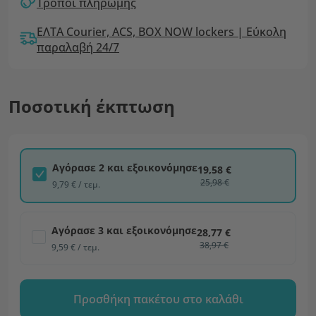
Τρόποι πληρωμής
ΕΛΤΑ Courier, ACS, BOX NOW lockers | Εύκολη
παραλαβή 24/7
Ποσοτική έκπτωση
Αγόρασε 2 και εξοικονόμησε
19,58 €
25,98 €
9,79 € / τεμ.
Αγόρασε 3 και εξοικονόμησε
28,77 €
38,97 €
9,59 € / τεμ.
Προσθήκη πακέτου στο καλάθι