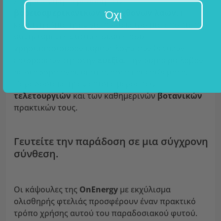
Στη βοτανική παράδοση των
βορειοαμερικανικών αυτοχθόνων λαών
, η
Όχι
κόκκινη ελμιά ήταν για πολύ καιρό μία από τις πιο
συνηθισμένες φυτικές ουσίες που
χρησιμοποιούσαν κυρίως λόγω των θετικών
επιδράσεών της στην
ευεξία
. Την συμπεριέλαβαν
σε διάφορα αναψυκτικά, ποτά και επιθέματα.
Παραδοσιακά ήταν επίσης μέρος των
τελετουργιών
και των καθημερινών
βοτανικών
πρακτικών τους.
Γευτείτε την παράδοση σε μια σύγχρονη
σύνθεση.
Οι κάψουλες της
OnEnergy
με εκχύλισμα
ολισθηρής φτελιάς προσφέρουν έναν πρακτικό
τρόπο χρήσης αυτού του παραδοσιακού φυτού.