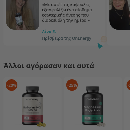
«Με αυτές τις κάψουλες
εξασφαλίζω ένα αίσθημα
εσωτερικής άνεσης που
διαρκεί όλη την ημέρα.»
Λίνα Ξ.
Πρέσβειρα της OnEnergy
Άλλοι αγόρασαν και αυτά
-20%
-25%
-