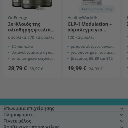
Εκτός αποθέματος
OnEnergy
HealthyWorld®
3x Φλοιός της
GLP-1 Modulation –
ολισθηρής φτελιάς
σύμπλεγμα για
– εκχύλισμα 10:1
υποστήριξη του
συνολικά 270 κάψουλες
120 κάψουλες
μεταβολισμού
Ulmus rubra
με προστιθέμενο συνένζυμο Q10
βοτανοθεραπευτική παράδοση
για υποστήριξη του μεταβολισμού
τυποποιημένο εκχύλισμα
βιταμίνες B6, B9 και B12
28,79 €
19,99 €
38,97 €
24,99 €
Επωνυμία επιχείρησης
Πληροφορίες
Γίνετε μέλος
Βοήθεια και παραγγελίες