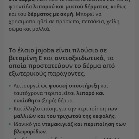
φροντίδα
λιπαρού και μικτού δέρματος
, καθώς
και του
δέρματος με ακμή
. Μπορεί να
χρησιμοποιηθεί σε πρόσωπο, πετσάκια, χείλη,
σώμα και μαλλιά.
Το έλαιο jojoba είναι πλούσιο σε
βιταμίνη Ε
και
αντιοξειδωτικά
, τα
οποία προστατεύουν το δέρμα από
εξωτερικούς παράγοντες.
Λειτουργεί ως
φυσική υποστήριξη
και
ταυτόχρονα περιποιείται
λιπαρό και
ευαίσθητο
(ξηρό) δέρμα.
Κατάλληλο επίσης για την περιποίηση
των
μαλλιών και του τριχωτού της κεφαλής
.
Ιδανικό για
ντεμακιγιάζ
και περιποίηση των
βλεφαρίδων
.