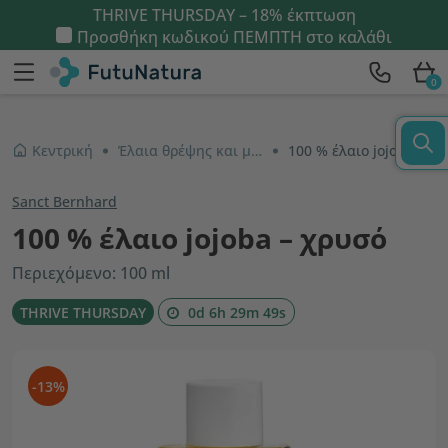
THRIVE THURSDAY – 18% έκπτωση
Προσθήκη κωδικού
ΠΕΜΠΤΗ
στο καλάθι
0
Κεντρική
Έλαια θρέψης και μασάζ
100 % έλαιο jojoba – χρυσό
Sanct Bernhard
100 % έλαιο jojoba – χρυσό
Περιεχόμενο: 100 ml
THRIVE THURSDAY
0d 6h 29m 48s
-13%