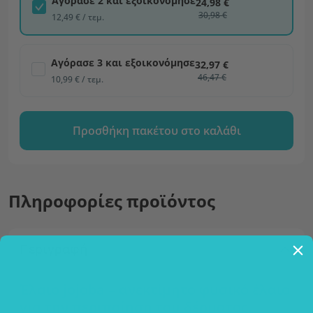
Αγόρασε 2 και εξοικονόμησε
24,98 €
30,98 €
12,49 € / τεμ.
Αγόρασε 3 και εξοικονόμησε
32,97 €
46,47 €
10,99 € / τεμ.
Προσθήκη πακέτου στο καλάθι
Πληροφορίες προϊόντος
Περιγραφή
Έλαιο jojoba – ανεκτίμητο φυσικό έλαιο
για την περιποίηση του δέρματος.