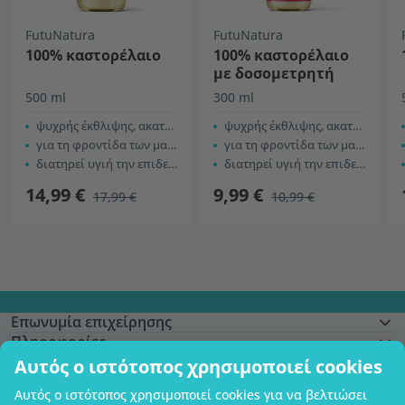
FutuNatura
FutuNatura
100% καστορέλαιο
100% καστορέλαιο
με δοσομετρητή
500 ml
300 ml
ψυχρής έκθλιψης, ακατέργαστο
ψυχρής έκθλιψης, ακατέργαστο
για τη φροντίδα των μαλλιών και του τριχωτού
για τη φροντίδα των μαλλιών και του τριχωτού
διατηρεί υγιή την επιδερμίδα
διατηρεί υγιή την επιδερμίδα
14,99 €
9,99 €
17,99 €
10,99 €
Επωνυμία επιχείρησης
Πληροφορίες
Γίνετε μέλος
Αυτός ο ιστότοπος χρησιμοποιεί cookies
Βοήθεια και παραγγελίες
Αυτός ο ιστότοπος χρησιμοποιεί cookies για να βελτιώσει