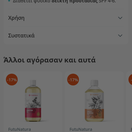
Διαθέτει φυσικό
δείκτη προστασίας
SPF 4-6.
Χρήση
Συστατικά
Άλλοι αγόρασαν και αυτά
-17%
-17%
FutuNatura
FutuNatura