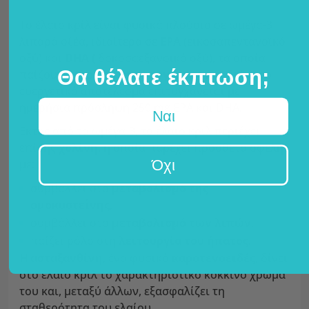
Το έλαιο κρίλ είναι φυσικά πλούσιο σε ωμέγα-3
λιπαρά οξέα, ιδιαίτερα σε
EPA
(εικοσαπεντανοϊκό
οξύ) και
DHA (
δοκοσαεξανοϊκό οξύ), τα οποία
Θα θέλατε έκπτωση;
παίζουν ρόλο στη
λειτουργία της καρδιάς
- το
ευεργετικό αποτέλεσμα επιτυγχάνεται με
ημερήσια πρόσληψη 250 mg EPA και DHA.
Ναι
Εκτός από τα ωμέγα-3, το έλαιο κριλ περιέχει
επίσης
χολίνη
, η οποία παρέχει πρόσθετα οφέλη
Όχι
με:
συμβάλλει στο
μεταβολισμό της
ομοκυστεΐνης
,
συμβάλλει στο
μεταβολισμό των λιπών
,
παίζει ρόλο στη
λειτουργία του ήπατος
.
Η ασταξανθίνη
, ένα φυσικό
καροτενοειδές
, δίνει
στο έλαιο κριλ το χαρακτηριστικό κόκκινο χρώμα
του και, μεταξύ άλλων, εξασφαλίζει τη
σταθερότητα του ελαίου.