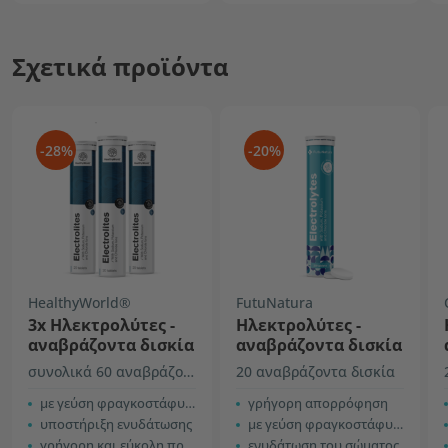
Σχετικά προϊόντα
-28%
-20%
HealthyWorld®
FutuNatura
3x Ηλεκτρολύτες -
Ηλεκτρολύτες -
αναβράζοντα δισκία
αναβράζοντα δισκία
συνολικά 60 αναβράζοντα δισκία
20 αναβράζοντα δισκία
με γεύση φραγκοστάφυλο
γρήγορη απορρόφηση
υποστήριξη ενυδάτωσης
με γεύση φραγκοστάφυλλου
γρήγορη και εύκολη προετοιμασία
ενυδάτωση του σώματος