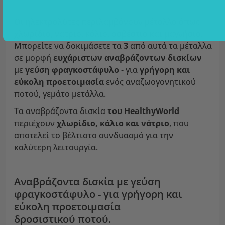
Οι ηλεκτρολύτες περιλαμβάνουν μέταλλα όπως
χλωρίδιο, νάτριο, κάλιο, ασβέστιο και μαγνήσιο.
Μπορείτε να δοκιμάσετε τα
3
από αυτά τα μέταλλα
σε μορφή
ευχάριστων αναβράζοντων δισκίων
με
γεύση φραγκοστάφυλο
- για
γρήγορη και
εύκολη προετοιμασία
ενός αναζωογονητικού
ποτού, γεμάτο μετάλλα.
Τα αναβράζοντα δισκία
του HealthyWorld
περιέχουν
χλωρίδιο, κάλιο και νάτριο
, που
αποτελεί το βέλτιστο συνδυασμό για την
καλύτερη λειτουργία.
Αναβράζοντα δισκία με γεύση
φραγκοστάφυλο - για γρήγορη και
εύκολη προετοιμασία
δροσιστικού ποτού.