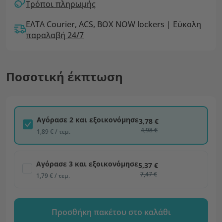
Τρόποι πληρωμής
ΕΛΤΑ Courier, ACS, BOX NOW lockers | Εύκολη
παραλαβή 24/7
Ποσοτική έκπτωση
Αγόρασε 2 και εξοικονόμησε
3,78 €
4,98 €
1,89 € / τεμ.
Αγόρασε 3 και εξοικονόμησε
5,37 €
7,47 €
1,79 € / τεμ.
Προσθήκη πακέτου στο καλάθι