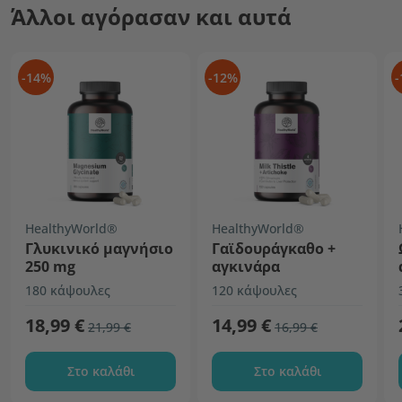
Άλλοι αγόρασαν και αυτά
-14%
-12%
-
HealthyWorld®
HealthyWorld®
Γλυκινικό μαγνήσιο
Γαϊδουράγκαθο +
250 mg
αγκινάρα
180 κάψουλες
120 κάψουλες
18,99 €
14,99 €
21,99 €
16,99 €
Στο καλάθι
Στο καλάθι