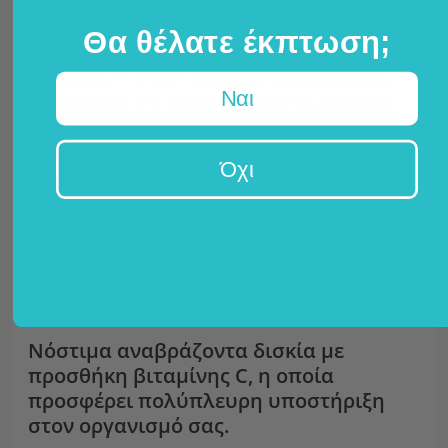
σημαντική για την
ευεξία
του καθενός.
Θα θέλατε έκπτωση;
Ένας τρόπος πρόσληψής τους είναι τα
αναβράζοντα δισκία
ElectroVit ηλεκτρολύτες –
Ναι
προβιοτικά
του εμπορικού σήματος
ActivLab
,
που περιλαμβάνουν:
Bifidobacterium infantis,
Όχι
Bifidobacterium longum,
Lactobacillus acidophilus,
Lactobacillus helveticus,
Lactobacillus reuteri
και
Lactobacillus rhamnosus.
Νόστιμα αναβράζοντα δισκία με
προσθήκη βιταμίνης C, η οποία
προσφέρει πολύπλευρη υποστήριξη
στον οργανισμό σας.