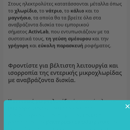
Στους ηλεκτρολύτες κατατάσσονται μέταλλα όπως
το
χλωρίδιο
, το
νάτριο
, το
κάλιο
και το
μαγνήσιο
, τα οποία θα τα βρείτε όλα στα
αναβράζοντα δισκία του εμπορικού
σήματος
ActivLab
, που εντυπωσιάζουν με τα
συστατικά τους,
τη γεύση σμέουρου
και την
γρήγορη
και
εύκολη παρασκευή
ροφήματος.
Φροντίστε για βέλτιστη λειτουργία και
ισορροπία της εντερικής μικροχλωρίδας
με αναβράζοντα δισκία.
Η εντερική μικροχλωρίδα
είναι το σύνολο των
μικροοργανισμών που κατοικούν στο
γαστρεντερικό μας σύστημα. Τον κομβικό
ρόλο παίζουν οι
βακτηριακές καλλιέργειες
που
φροντίζουν για την ισορροπία της, η οποία είναι