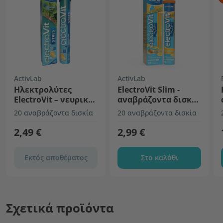
ActivLab
ActivLab
Ηλεκτρολύτες
ElectroVit Slim -
ElectroVit – νευρικό
αναβράζοντα δισκία
σύστημα και
με ηλεκτρολύτες
20 αναβράζοντα δισκία
20 αναβράζοντα δισκία
χαλάρωση
2,49 €
2,99 €
Εκτός αποθέματος
Στο καλάθι
Σχετικά προϊόντα