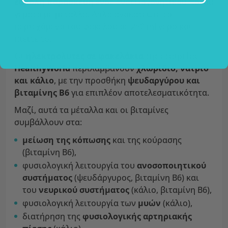
εύκολη παρασκευή
ενός αναζωογονητικού ποτού
γεμάτο με μέταλλα. Απλά ανακατέψτε το
περιεχόμενο του φακέλου σε 250 ml νερό και
πιείτε το.
Οι
ηλεκτρολύτες σε φακελάκια
της εταιρείας
HealthyWorld
περιλαμβάνουν
χλωρίδιο, νάτριο
και κάλιο
, με την προσθήκη
ψευδαργύρου και
βιταμίνης B6
για επιπλέον αποτελεσματικότητα.
Μαζί, αυτά τα μέταλλα και οι βιταμίνες
συμβάλλουν στα:
μείωση της κόπωσης
και της κούρασης
(βιταμίνη B6),
φυσιολογική λειτουργία του
ανοσοποιητικού
συστήματος
(ψευδάργυρος, βιταμίνη B6) και
του
νευρικού συστήματος
(κάλιο, βιταμίνη B6),
φυσιολογική λειτουργία των
μυών
(κάλιο),
διατήρηση της
φυσιολογικής αρτηριακής