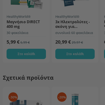
HealthyWorld®
HealthyWorld®
Μαγνήσιο DIRECT
3x Ηλεκτρολύτες -
400 mg
σκόνη για
παρασκευή πόσιμου
30 φακελάκια
συνολικά 60 φακελάκια
διαλύματος
5,99 €
20,99 €
6,99 €
29,97 €
Στο καλάθι
Στο καλάθι
Σχετικά προϊόντα
-30%
-20%