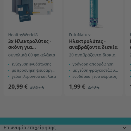
HealthyWorld®
FutuNatura
3x Ηλεκτρολύτες -
Ηλεκτρολύτες -
σκόνη για
αναβράζοντα δισκία
παρασκευή πόσιμου
συνολικά 60 φακελάκια
20 αναβράζοντα δισκία
διαλύματος
ενίσχυση ενυδάτωσης
γρήγορη απορρόφηση
με προσθήκη ψευδαργύρου + B6
με γεύση φραγκοστάφυλλου
γεύση λεμονιού και λάιμ
ενυδάτωση του σώματος
20,99 €
1,99 €
29,97 €
2,49 €
Επωνυμία επιχείρησης