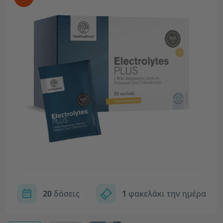
20
δόσεις
1
φακελάκι την ημέρα