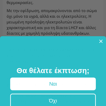
θερμοκρασίες.
Με την εφίδρωση, απομακρύνονται από το σώμα
όχι μόνο τα υγρά, αλλά και οι ηλεκτρολύτες. Η
μειωμένη πρόσληψη ηλεκτρολυτών είναι
χαρακτηριστική και για τη δίαιτα LHCF και άλλες
δίαιτες με χαμηλή πρόσληψη υδατανθράκων.
Βολική συσκευασία σε φακελάκια - για
ακόμη πιο εύκολη και γρήγορη
παρασκευή.
Θα θέλατε έκπτωση;
Μεταξύ των ηλεκτρολυτών συγκαταλέγονται
Ναι
μέταλλα
όπως χλωρίδιο, νάτριο, κάλιο, ασβέστιο
και μαγνήσιο. Μπορείτε να δοκιμάσετε 3 από αυτά
σε
μορφή σκόνης σε φακελάκια
με γευστικό
Όχι
άρωμα λεμονιού και λάιμ
- για
γρήγορη και