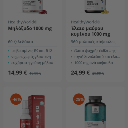
HealthyWorld®
HealthyWorld®
Μηλόξυδο 1000 mg
Έλαιο μαύρου
κυμίνου 1000 mg
60 ζελεδάκια
360 μαλακές κάψουλες
με βιταμίνες Β9 και Β12
έλαιο ψυχρής έκθλιψης
vegan, χωρίς γλουτένη
πηγή λινολεϊκού και ελαϊκού οξέος
ευχάριστη γεύση μήλου
1000 mg ανά κάψουλα
14,99 €
24,99 €
19,99 €
29,99 €
-46%
-25%