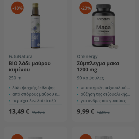
-18%
-23%
FutuNatura
OnEnergy
ΒΙΟ λάδι μαύρου
Σύμπλεγμα μακα
κυμίνου
1200 mg
250 ml
90 κάψουλες
λάδι ψυχρής έκθλιψης
υποστήριξη σεξουαλικότητας και γονιμότητας
από σπόρους μαύρου κύμινου
αύξηση της σεξουαλικής επιθυμίας
περιέχει λινελαϊκό οξύ
για άνδρες και γυναίκες
13,49 €
9,99 €
16,49 €
12,99 €