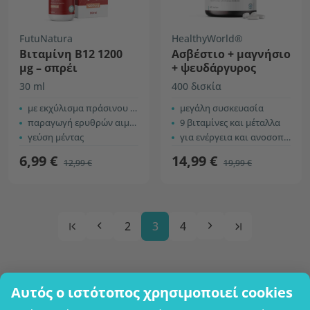
FutuNatura
HealthyWorld®
Βιταμίνη B12 1200
Ασβέστιο + μαγνήσιο
µg – σπρέι
+ ψευδάργυρος
30 ml
400 δισκία
με εκχύλισμα πράσινου τσαγιού και χρώμιο
μεγάλη συσκευασία
παραγωγή ερυθρών αιμοσφαιρίων & νευρικό σύστημα
9 βιταμίνες και μέταλλα
γεύση μέντας
για ενέργεια και ανοσοποιητικό σύστημα
6,99 €
14,99 €
12,99 €
19,99 €
2
3
4
Αυτός ο ιστότοπος χρησιμοποιεί cookies