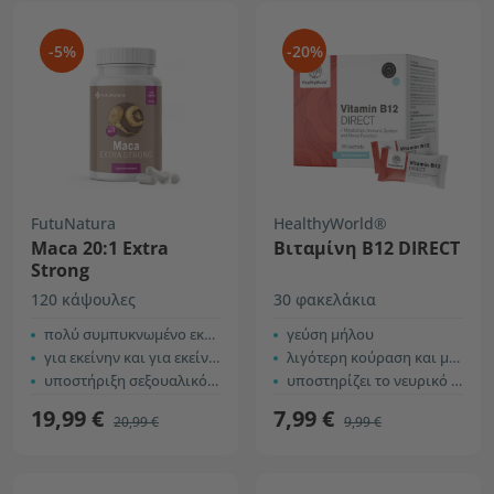
-5%
-20%
FutuNatura
HealthyWorld®
Maca 20:1 Extra
Βιταμίνη B12 DIRECT
Strong
120 κάψουλες
30 φακελάκια
πολύ συμπυκνωμένο εκχύλισμα
γεύση μήλου
για εκείνην και για εκείνον
λιγότερη κούραση και μεγαλύτερη αντοχή
υποστήριξη σεξουαλικότητας
υποστηρίζει το νευρικό σύστημα
19,99 €
7,99 €
20,99 €
9,99 €