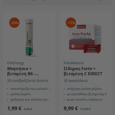
-20%
-17%
OnEnergy
FutuNatura
Μαγνήσιο +
Σίδηρος Forte +
βιταμίνη Β6 -
βιταμίνη C DIRECT
αναβράζοντα δισκία
20 αναβράζοντα δισκία
30 φακελάκια
υποστήριξη του μυϊκού και νευρικού συστήματος
υπέροχη γεύση μήλου
γεύση λεμόνι
με προσθήκη βιταμίνης C
γρήγορη και εύκολη προετοιμασία
αιμα, ανοσία, ενέργεια
1,99 €
9,99 €
2,49 €
11,99 €