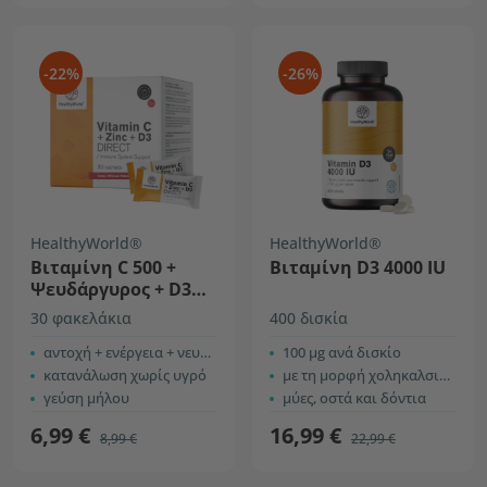
-22%
-26%
HealthyWorld®
HealthyWorld®
Βιταμίνη C 500 +
Βιταμίνη D3 4000 IU
Ψευδάργυρος + D3
DIRECT
30 φακελάκια
400 δισκία
αντοχή + ενέργεια + νευρικό σύστημα
100 µg ανά δισκίο
κατανάλωση χωρίς υγρό
με τη μορφή χοληκαλσιφερόλης
γεύση μήλου
μύες, οστά και δόντια
6,99 €
16,99 €
8,99 €
22,99 €