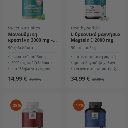
Sweet Nutribites
HealthyWorld®
Μονοϋδρική
L-θρεονικό μαγνήσιο
κρεατίνη 3000 mg –
Magtein® 2000 mg
μήλο
90 ζελεδάκια
90 κάψουλες
σωματική απόδοση
πατενταρισμένη μορφή μαγνησίου
3000 mg σε 2 ζελεδάκια
φυσιολογική ψυχολογική λειτουργία
κατάλληλο για vegans
ενέργεια και υποστήριξη του νευρικού συστήματος
14,99 €
34,99 €
19,99 €
39,99 €
-25%
-17%