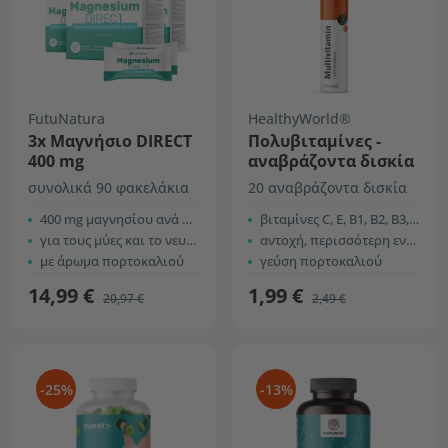
FutuNatura
HealthyWorld®
3x Μαγνήσιο DIRECT
Πολυβιταμίνες -
400 mg
αναβράζοντα δισκία
συνολικά 90 φακελάκια
20 αναβράζοντα δισκία
400 mg μαγνησίου ανά φακελάκι
βιταμίνες C, E, B1, B2, B3, B5, B6 και B12
για τους μύες και το νευρικό σύστημα
αντοχή, περισσότερη ενέργεια, κ.α.
με άρωμα πορτοκαλιού
γεύση πορτοκαλιού
14,99 €
1,99 €
20,97 €
2,49 €
-25%
-13%