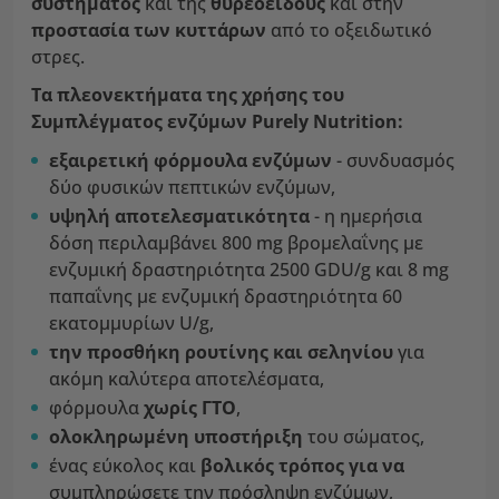
συστήματος
και της
θυρεοειδούς
και στην
προστασία των κυττάρων
από το οξειδωτικό
στρες.
Τα πλεονεκτήματα της χρήσης του
Συμπλέγματος ενζύμων Purely Nutrition:
εξαιρετική
φόρμουλα ενζύμων
- συνδυασμός
δύο φυσικών πεπτικών ενζύμων,
υψηλή αποτελεσματικότητα
- η ημερήσια
δόση περιλαμβάνει 800 mg βρομελαΐνης με
ενζυμική δραστηριότητα 2500 GDU/g και 8 mg
παπαΐνης με ενζυμική δραστηριότητα 60
εκατομμυρίων U/g,
την
προσθήκη ρουτίνης και σεληνίου
για
ακόμη καλύτερα αποτελέσματα,
φόρμουλα
χωρίς ΓΤΟ
,
ολοκληρωμένη υποστήριξη
του σώματος,
ένας εύκολος και
βολικός τρόπος για να
συμπληρώσετε την πρόσληψη ενζύμων,