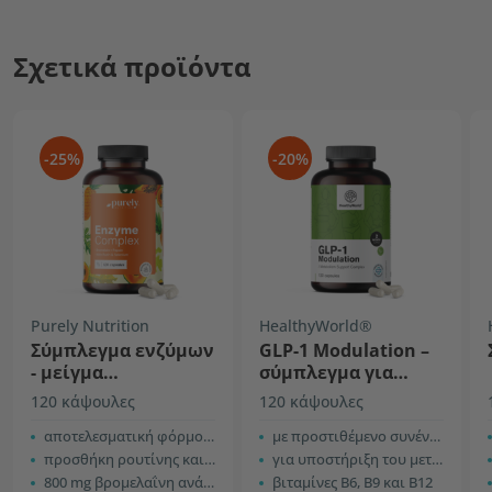
Σχετικά προϊόντα
-25%
-20%
Purely Nutrition
HealthyWorld®
Σύμπλεγμα ενζύμων
GLP-1 Modulation –
- μείγμα
σύμπλεγμα για
βρωμελαΐνης και
υποστήριξη του
120 κάψουλες
120 κάψουλες
παπαΐνης
μεταβολισμού
αποτελεσματική φόρμουλα ενζύμων
με προστιθέμενο συνένζυμο Q10
προσθήκη ρουτίνης και σεληνίου
για υποστήριξη του μεταβολισμού
800 mg βρομελαΐνη ανά δόση
βιταμίνες B6, B9 και B12