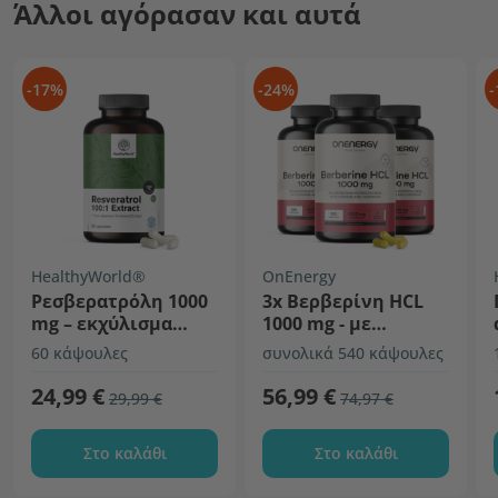
Άλλοι αγόρασαν και αυτά
-17%
-24%
-
HealthyWorld®
OnEnergy
Ρεσβερατρόλη 1000
3x Βερβερίνη HCL
mg – εκχύλισμα
1000 mg - με
100:1
πιπερίνη και
60 κάψουλες
συνολικά 540 κάψουλες
χρώμιο
24,99 €
56,99 €
29,99 €
74,97 €
Στο καλάθι
Στο καλάθι