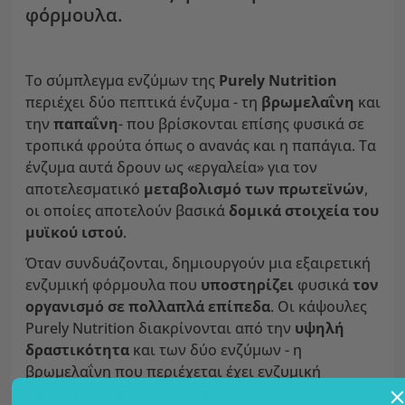
φόρμουλα.
Το σύμπλεγμα ενζύμων της
Purely Nutrition
περιέχει δύο πεπτικά ένζυμα - τη
βρωμελαΐνη
και
την
παπαΐνη
- που βρίσκονται επίσης φυσικά σε
τροπικά φρούτα όπως ο ανανάς και η παπάγια. Τα
ένζυμα αυτά δρουν ως «εργαλεία» για τον
αποτελεσματικό
μεταβολισμό των πρωτεϊνών
,
οι οποίες αποτελούν βασικά
δομικά στοιχεία του
μυϊκού ιστού
.
Όταν συνδυάζονται, δημιουργούν μια εξαιρετική
ενζυμική φόρμουλα που
υποστηρίζει
φυσικά
τον
οργανισμό σε πολλαπλά επίπεδα
. Οι κάψουλες
Purely Nutrition διακρίνονται από την
υψηλή
δραστικότητα
και των δύο ενζύμων - η
βρωμελαΐνη που περιέχεται έχει ενζυμική
δραστικότητα 2500 GDU/g, ενώ η παπαΐνη