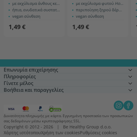
Blossom
με εκχύλισμα άνθους κερασιάς
με εκχύλισμα φυτού
Houttuynia cordata
ήπια, ενυδατικά συστατικά
περιποίηση ξηρού δέρματος
vegan σύνθεση
vegan σύνθεση
1,49 €
1,49 €
Επωνυμία επιχείρησης
Πληροφορίες
Γίνετε μέλος
Βοήθεια και παραγγελίες
Δυνατότητα πληρωμής με κάρτα. Εγγυημένη προστασία των προσωπικών
σας δεδομένων μέσω κρυπτογράφησης SSL.
Copyright © 2012 - 2026   |   Be Healthy Group d.o.o.
Χάρτης ιστότοπου
Χρήση των cookies
Ρυθμίσεις cookies