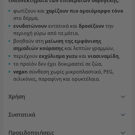
Πλεονεκτήματα των επιθεμάτων υδρογέλης:
φωτίζουν και
χαρίζουν πιο ομοιόμορφο τόνο
στο δέρμα,
ενυδατώνουν
εντατικά και
δροσίζουν
την
περιοχή γύρω από τα μάτια,
βοηθούν στη
μείωση της εμφάνισης
σημαδιών κούρασης
και λεπτών γραμμών,
περιέχουν
εκχύλισμα yuzu
και
νιασιναμίδη
,
το προϊόν δεν έχει δοκιμαστεί σε ζώα,
vegan
σύνθεση χωρίς μικροπλαστικά, PEG,
σιλικόνες, παραφίνη και ορυκτέλαια.
Χρήση
Συστατικά
Προειδοποιήσεις