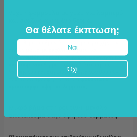
Vegan φόρμουλα με yuzu για λαμπερό
και αναζωογονημένο δέρμα.
Θα θέλατε έκπτωση;
Τα επιθέματα υδρογέλης για την περιοχή γύρω
Ναι
από τα μάτια, με
εκχύλισμα yuzu
και
νιασιναμίδη
, βοηθούν στην αναζωογόνηση του
κουρασμένου
δέρματος, στη βελτίωση της
Όχι
λάμψης του και στη φωτεινότητα των θαμπών
περιοχών, προσφέροντας πιο
φρέσκια
και
ομοιόμορφη όψη του δέρματος
.
Μικρό βήμα στη ρουτίνα, μεγάλο
αποτέλεσμα στην όψη του δέρματος!