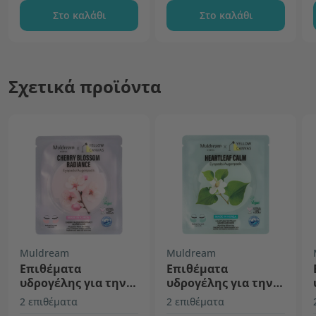
Στο καλάθι
Στο καλάθι
Σχετικά προϊόντα
Muldream
Muldream
Επιθέματα
Επιθέματα
υδρογέλης για την
υδρογέλης για την
περιοχή κάτω από
περιοχή κάτω από
2 επιθέματα
2 επιθέματα
τα μάτια – Cherry
τα μάτια – Heartleaf