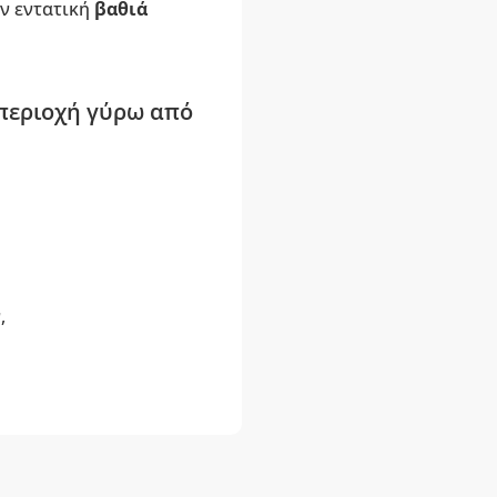
ην εντατική
βαθιά
 περιοχή γύρω από
,