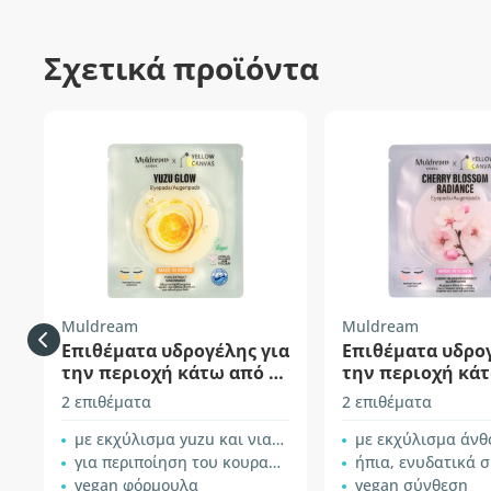
Σχετικά προϊόντα
Muldream
Muldream
Επιθέματα υδρογέλης για
Επιθέματα υδρογ
την περιοχή κάτω από τα
την περιοχή κάτ
μάτια – Yuzu
μάτια – Cherry 
2 επιθέματα
2 επιθέματα
με εκχύλισμα yuzu και νιασιναμίδη
με εκχύλισμα άνθους
για περιποίηση του κουρασμένου δέρματος γύρω από τα μάτια
ήπια, ενυδατικά 
vegan φόρμουλα
vegan σύνθεση