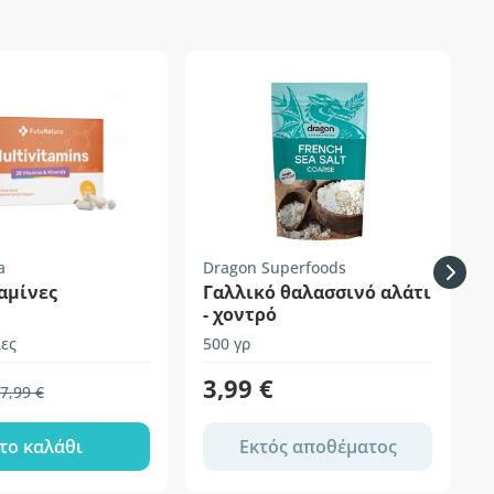
-
a
Dragon Superfoods
F
αμίνες
Γαλλικό θαλασσινό αλάτι
- χοντρό
ες
500 γρ
σ
3,99 €
7,99 €
το καλάθι
Εκτός αποθέματος