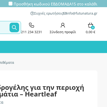
Προσθήκη κωδικού
ΕΒΔΟΜΑΔΑ15
στο καλάθι
Συχνές ερωτήσεις
info@futunatura.gr
0
211 234 3231
Σύνδεση προφίλ
0,00 €
επιθέματα
ρογέλης για την περιοχή
μάτια – Heartleaf
τα