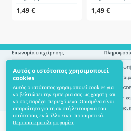
1,49 €
1,49 €
Επωνυμία επιχείρησης
Πληροφορί
Πιστοποίηση ECO
Συχνές ερωτή
Αυτός ο ιστότοπος χρησιμοποιεί
cookies
Επικοινωνία
Brands/εταιρ
Αυτός ο ιστότοπος χρησιμοποιεί cookies για
Σχετικά με εμάς
Εργαλεία GD
να βελτιώσει την εμπειρία σας ως χρήστη και
Παράδοση κα
να σας παρέχει περιεχόμενο. Ορισμένα είναι
απαραίτητα για τη σωστή λειτουργία του
Γενικοί όροι 
ιστότοπου, ενώ άλλα είναι προαιρετικά.
Περισσότερα πληροφορίες