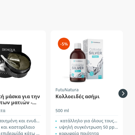
-5%
FutuNatura
F
ή μάσκα για την
Κολλοειδές ασήμι
των ματιών -
αργαριτάρια
ατα
500 ml
5
νη και ενυδατωμένη επιδερμίδα
κατάλληλο για όλους τους τύπους δέρματος
 και καστορέλαιο
υψηλή συγκέντρωση 50 ppm
δερμίδα κάτω από τα μάτια
κορυφαία ποιότητα