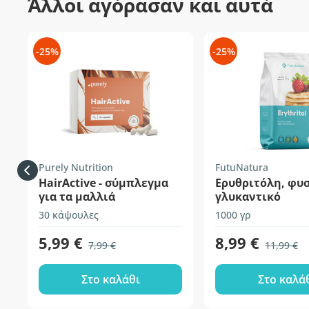
Άλλοι αγόρασαν και αυτά
-25%
-25%
Purely Nutrition
FutuNatura
HairActive - σύμπλεγμα
Ερυθριτόλη, φυ
για τα μαλλιά
γλυκαντικό
30 κάψουλες
1000 γρ
5,99 €
8,99 €
7,99 €
11,99 €
Στο καλάθι
Στο καλά