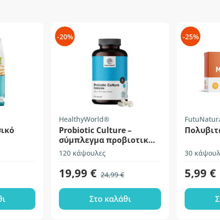
-20%
-25%
HealthyWorld®
FutuNatur
σικό
Probiotic Culture –
Πολυβιτ
σύμπλεγμα προβιοτικών
καλλιεργειών
120 κάψουλες
30 κάψουλ
19,99 €
5,99 €
24,99 €
θι
Στο καλάθι
Σ