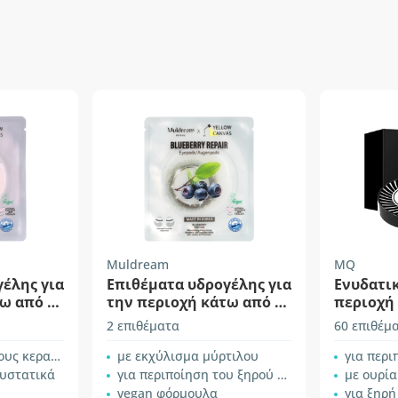
Muldream
MQ
έλης για
Επιθέματα υδρογέλης για
Ενυδατικ
ω από τα
την περιοχή κάτω από τα
περιοχή 
Blossom
μάτια – Blueberry
μαύρα μ
2 επιθέματα
60 επιθέμ
 κερασιάς
με εκχύλισμα μύρτιλου
για περιποιημέ
συστατικά
για περιποίηση του ξηρού δέρματος γύρω από τα μάτια
με ουρία
vegan φόρμουλα
για ξηρή επι