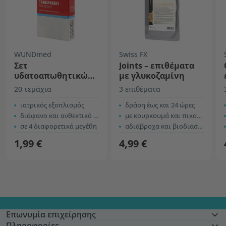
WUNDmed
Swiss FX
Σετ
Joints – επιθέματα
υδατοαπωθητικών,
με γλυκοζαμίνη
διάφανων
20 τεμάχια
3 επιθέματα
επιθεμάτων
ιατρικός εξοπλισμός
δράση έως και 24 ώρες
διάφανο και ανθεκτικό στο νερό
με κουρκουμά και πικολινικό ψευδάργυρο
σε 4 διαφορετικά μεγέθη
αδιάβροχα και βιοδιασπώμενα
1,99 €
4,99 €
Επωνυμία επιχείρησης
Πληροφορίες