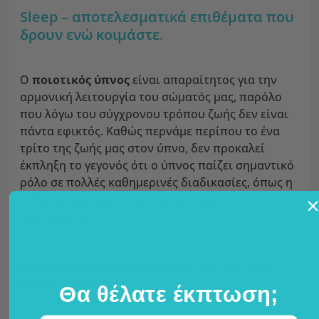
Sleep – αποτελεσματικά επιθέματα που
δρουν ενώ κοιμάστε.
Ο
ποιοτικός ύπνος
είναι απαραίτητος για την
αρμονική λειτουργία του σώματός μας, παρόλο
που λόγω του σύγχρονου τρόπου ζωής δεν είναι
πάντα εφικτός. Καθώς περνάμε περίπου το ένα
τρίτο της ζωής μας στον ύπνο, δεν προκαλεί
έκπληξη το γεγονός ότι ο ύπνος παίζει σημαντικό
ρόλο σε πολλές καθημερινές διαδικασίες, όπως η
μάθηση, η μνήμη και η γενική ισορροπία του
οργανισμού.
Επιθέματα με μελατονίνη και φυτικά
εκχυλίσματα.
Θα θέλατε έκπτωση;