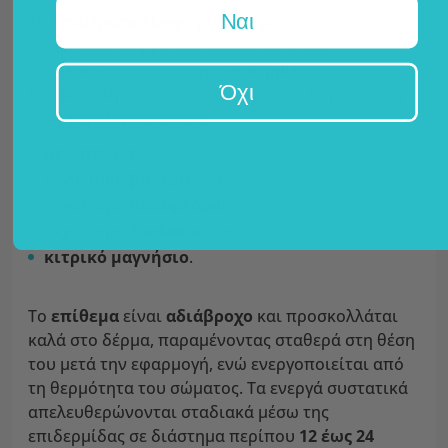
Ναι
Τα
επιθέματα Sleep
κρύβουν μέσα τους
εξαιρετικά ενεργά συστατικά, τα οποία
απελευθερώνονται στην επιδερμίδα κατά τη
Όχι
διάρκεια της νύχτας, ενώ κοιμάστε. Στη σύνθεσή
τους περιλαμβάνονται:
μελατονίνη
,
εκχύλισμα
βαλεριάνας
,
εκχύλισμα
πασιφλόρας
,
εκχύλισμα
λυκίσκου
και
κιτρικό μαγνήσιο
.
Το
επίθεμα
είναι
αδιάβροχο
και προσκολλάται
καλά στο δέρμα, παραμένοντας σταθερά στη θέση
του μετά την εφαρμογή, ενώ ενεργοποιείται από
τη θερμότητα του σώματος. Τα ενεργά συστατικά
απελευθερώνονται σταδιακά μέσω της
επιδερμίδας σε διάστημα περίπου
12 έως 24