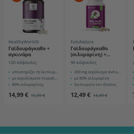
HealthyWorld®
FutuNatura
Γαϊδουράγκαθο +
Γαϊδουράγκαθο
αγκινάρα
(σιλυμαρίνη) +
χολίνη
120 κάψουλες
90 κάψουλες
υποστηρίζει τη λειτουργία του ήπατος
200 mg εκχύλισμα ανά κάψουλα
με εκχυλίσματα πικραλίδας και δεσμόδιου
με 80% σιλυμαρίνη
80% σιλυμαρίνης
λειτουργία του ήπατος
14,99 €
12,49 €
16,99 €
14,49 €