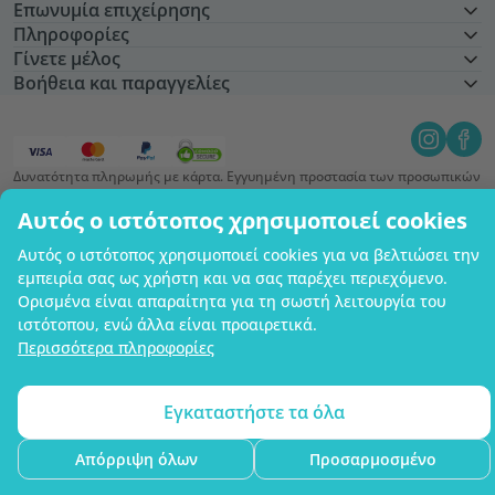
Επωνυμία επιχείρησης
Πληροφορίες
Γίνετε μέλος
Βοήθεια και παραγγελίες
Δυνατότητα πληρωμής με κάρτα. Εγγυημένη προστασία των προσωπικών
σας δεδομένων μέσω κρυπτογράφησης SSL.
Copyright © 2012 - 2026   |   Be Healthy Group d.o.o.
Αυτός ο ιστότοπος χρησιμοποιεί cookies
Χάρτης ιστότοπου
Χρήση των cookies
Ρυθμίσεις cookies
Αυτός ο ιστότοπος χρησιμοποιεί cookies για να βελτιώσει την
εμπειρία σας ως χρήστη και να σας παρέχει περιεχόμενο.
Ορισμένα είναι απαραίτητα για τη σωστή λειτουργία του
ιστότοπου, ενώ άλλα είναι προαιρετικά.
Περισσότερα πληροφορίες
Εγκαταστήστε τα όλα
Απόρριψη όλων
Προσαρμοσμένο