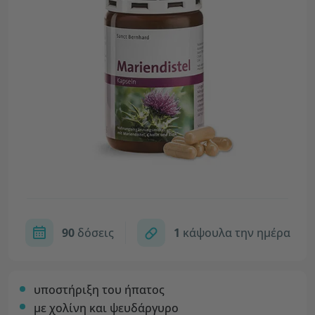
90
δόσεις
1
κάψουλα την ημέρα
υποστήριξη του ήπατος
με χολίνη και ψευδάργυρο