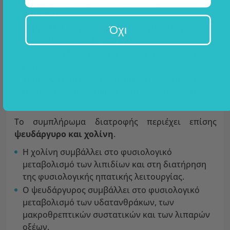
Έχει ηπατοπροστατευτική δράση (προστατεύει
το ήπαρ).
Συμβάλλει στη διατήρηση των φυσιολογικών
Όχι
αποτοξινωτικών λειτουργιών.
Βοηθά στη διατήρηση της καλής κατάστασης της
καρδιάς.
Συμβάλλει στη φυσιολογική λειτουργία του
ήπατος και υποστηρίζει επιπλέον την πέψη.
Το συμπλήρωμα διατροφής περιέχει επίσης
ψευδάργυρο και χολίνη
.
Η χολίνη συμβάλλει στο φυσιολογικό
μεταβολισμό των λιπιδίων και στη διατήρηση
της φυσιολογικής ηπατικής λειτουργίας.
Ο ψευδάργυρος συμβάλλει στο φυσιολογικό
μεταβολισμό των υδατανθράκων, των
μακροθρεπτικών συστατικών και των λιπαρών
οξέων.