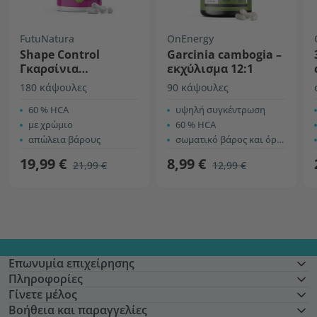
FutuNatura
OnEnergy
Shape Control
Garcinia cambogia –
Γκαρσίνια
εκχύλισμα 12:1
Καμπότζια +
180 κάψουλες
90 κάψουλες
Γλυκομαννάνη
60 % HCA
υψηλή συγκέντρωση
με χρώμιο
60 % HCA
απώλεια βάρους
σωματικό βάρος και όρεξη
19,99 €
8,99 €
21,99 €
12,99 €
Επωνυμία επιχείρησης
Πληροφορίες
Γίνετε μέλος
Βοήθεια και παραγγελίες