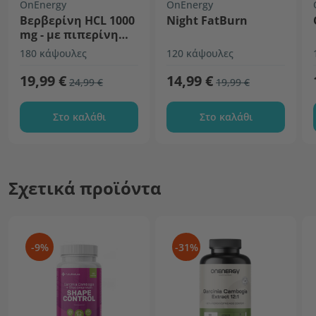
OnEnergy
OnEnergy
Βερβερίνη HCL 1000
Night FatBurn
mg - με πιπερίνη
και χρώμιο
180 κάψουλες
120 κάψουλες
19,99 €
14,99 €
24,99 €
19,99 €
Στο καλάθι
Στο καλάθι
Σχετικά προϊόντα
-9%
-31%