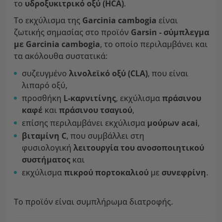
το
υδροξυκιτρικό οξύ (HCA)
.
Το εκχύλισμα της
Garcinia cambogia
είναι
ζωτικής σημασίας στο προϊόν
Garsin - σύμπλεγμα
με Garcinia cambogia
, το οποίο περιλαμβάνει και
τα ακόλουθα συστατικά:
συζευγμένο
λινολεϊκό οξύ (CLA)
, που είναι
λιπαρό οξύ,
προσθήκη
L-καρνιτίνης
, εκχύλισμα
πράσινου
καφέ
και
πράσινου τσαγιού
,
επίσης περιλαμβάνει εκχύλισμα
μούρων acai
,
βιταμίνη C
, που συμβάλλει στη
φυσιολογική
λειτουργία του ανοσοποιητικού
συστήματος
και
εκχύλισμα
πικρού πορτοκαλιού
με
συνεφρίνη
.
Το προϊόν είναι συμπλήρωμα διατροφής.