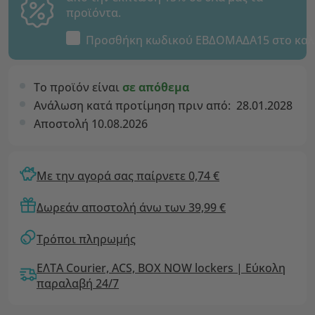
προϊόντα.
Προσθήκη κωδικού
ΕΒΔΟΜΑΔΑ15
στο καλ
Το προϊόν είναι
σε απόθεμα
Ανάλωση κατά προτίμηση πριν από:
28.01.2028
Αποστολή 10.08.2026
Με την αγορά σας παίρνετε 0,74 €
Δωρεάν αποστολή άνω των 39,99 €
Τρόποι πληρωμής
ΕΛΤΑ Courier, ACS, BOX NOW lockers | Εύκολη
παραλαβή 24/7