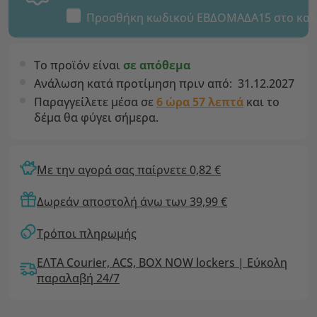
Προσθήκη κωδικού
ΕΒΔΟΜΑΔΑ15
στο καλ
Το προϊόν είναι
σε απόθεμα
Ανάλωση κατά προτίμηση πριν από:
31.12.2027
Παραγγείλετε μέσα σε
6 ώρα 56 λεπτά
και το
δέμα θα φύγει σήμερα.
Με την αγορά σας παίρνετε 0,82 €
Δωρεάν αποστολή άνω των 39,99 €
Τρόποι πληρωμής
ΕΛΤΑ Courier, ACS, BOX NOW lockers | Εύκολη
παραλαβή 24/7