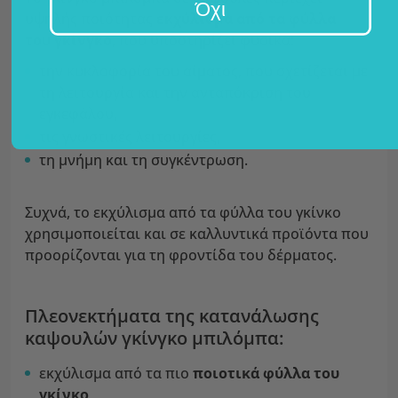
Όχι
υψηλής ποιότητας
εκχύλισμα από τα φύλλα
του γκίνγκο
, που υποστηρίζει φυσικά:
την κυκλοφορία του αίματος, που σχετίζεται με
τη λειτουργία και την ανταπόκριση του
εγκεφάλου,
τις γνωστικές λειτουργίες,
τη μνήμη και τη συγκέντρωση.
Συχνά, το εκχύλισμα από τα φύλλα του γκίνκο
χρησιμοποιείται και σε καλλυντικά προϊόντα που
προορίζονται για τη φροντίδα του δέρματος.
Πλεονεκτήματα της κατανάλωσης
καψουλών γκίνγκο μπιλόμπα:
εκχύλισμα από τα πιο
ποιοτικά
φύλλα του
γκίνκο
,