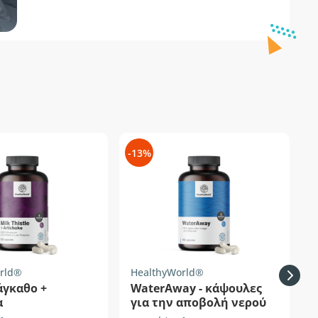
-13%
-
rld®
HealthyWorld®
H
άγκαθο +
WaterAway - κάψουλες
α
για την αποβολή νερού