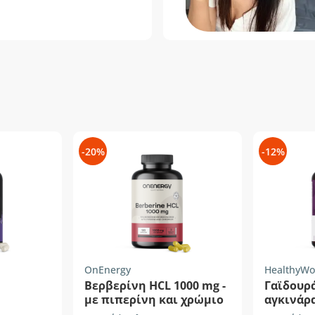
-20%
-12%
OnEnergy
HealthyWo
Βερβερίνη HCL 1000 mg -
Γαϊδουρ
με πιπερίνη και χρώμιο
αγκινάρ