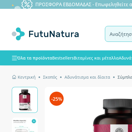
ΠΡΟΣΦΟΡΑ ΕΒΔΟΜΑΔΑΣ - Επωφεληθείτε από
Όλα τα προϊόντα
Bestsellers
Βιταμίνες και μέταλλα
Αδυνά
Κεντρική
Σκοπός
Αδυνάτισμα και δίαιτα
Σύμπλε
-25%