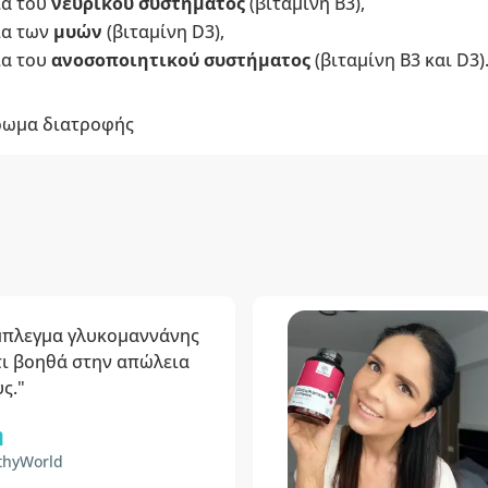
ία του
νευρικού συστήματος
(βιταμίνη B3),
ία των
μυών
(βιταμίνη D3),
ία του
ανοσοποιητικού συστήματος
(βιταμίνη B3 και D3)
ρωμα διατροφής
μπλεγμα γλυκομαννάνης
τι βοηθά στην απώλεια
ς."
η
thyWorld