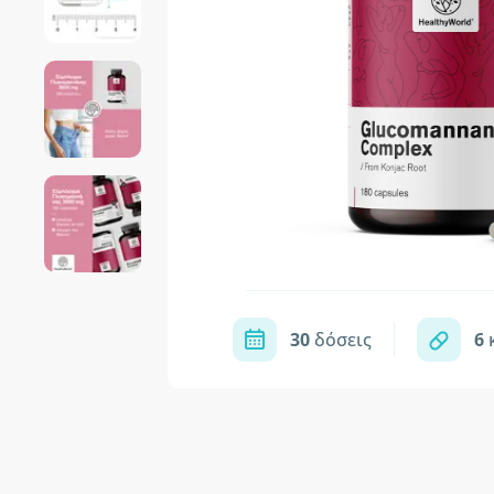
30
δόσεις
6
κ