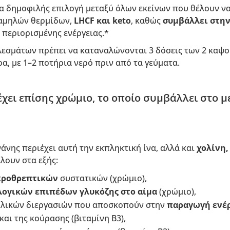
ια δημοφιλής επιλογή μεταξύ όλων εκείνων που θέλουν ν
χαμηλών θερμίδων,
LHCF και keto
, καθώς
συμβάλλει στην
 περιορισμένης ενέργειας.*
λεσμάτων πρέπει να καταναλώνονται 3 δόσεις των 2 καψου
α, με 1–2 ποτήρια νερό πριν από τα γεύματα.
χει επίσης χρώμιο, το οποίο συμβάλλει στο 
νης περιέχει αυτή την εκπληκτική ίνα, αλλά και
χολίνη,
λλουν στα εξής:
κροθρεπτικών
συστατικών (χρώμιο),
λογικών
επιπέδων γλυκόζης στο αίμα
(χρώμιο),
ολικών διεργασιών που αποσκοπούν στην
παραγωγή ενέ
και της κούρασης (βιταμίνη B3),