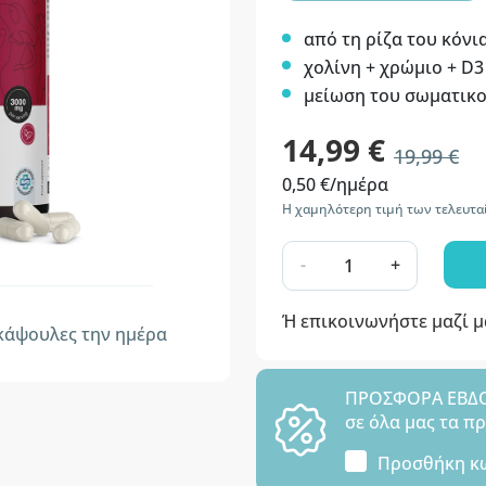
από τη ρίζα του κόνι
χολίνη + χρώμιο + D3
μείωση του σωματικ
14,99 €
19,99 €
0,50 €/ημέρα
Η χαμηλότερη τιμή των τελευτα
-
+
Ή επικοινωνήστε μαζί 
άψουλες την ημέρα
ΠΡΟΣΦΟΡΑ ΕΒΔΟΜ
σε όλα μας τα π
Προσθήκη κ