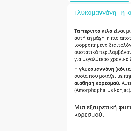
Γλυκομαννάνη - η κ
Τα περιττά κιλά
είναι μ
αυτή τη μάχη, η πιο απο
ισορροπημένο διαιτολόγ
συστατικά περιλαμβάνοντ
για μεγαλύτερο χρονικό 
Η
γλυκομαννάνη (κόνια
ουσία που μοιάζει με πη
αίσθηση κορεσμού.
Αυτ
(Amorphophallus konjac)
Μια εξαιρετική φυτ
κορεσμού.