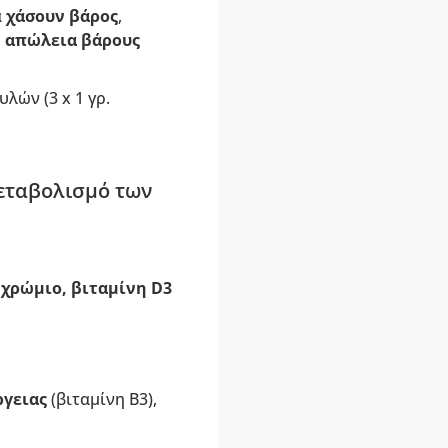
α
χάσουν βάρος
,
 απώλεια βάρους
λών (3 x 1 γρ.
μεταβολισμό των
 χρώμιο, βιταμίνη D3
ργειας
(βιταμίνη B3),