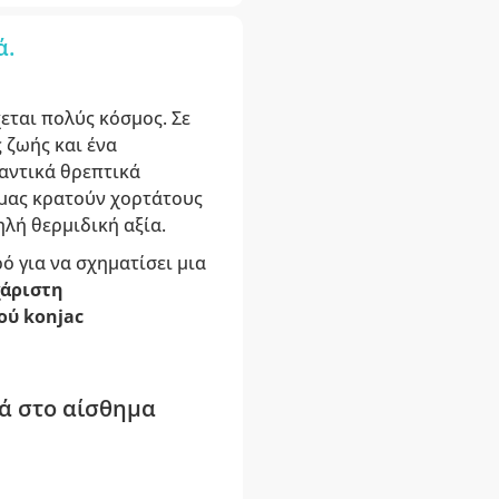
ά.
εται πολύς κόσμος. Σε
 ζωής και ένα
αντικά θρεπτικά
υ μας κρατούν χορτάτους
λή θερμιδική αξία.
ό για να σχηματίσει μια
χάριστη
ού konjac
θά στο αίσθημα