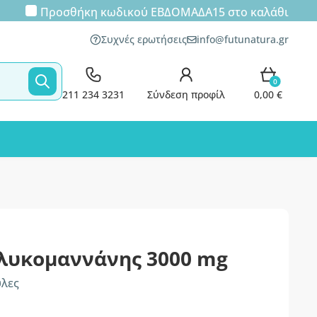
Προσθήκη κωδικού
ΕΒΔΟΜΑΔΑ15
στο καλάθι
Συχνές ερωτήσεις
info@futunatura.gr
0
211 234 3231
Σύνδεση προφίλ
0,00 €
λυκομαννάνης 3000 mg
υλες