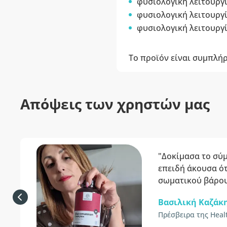
φυσιολογική λειτουργ
φυσιολογική λειτουργ
φυσιολογική λειτουργ
Το προϊόν είναι συμπλή
Απόψεις των χρηστών μας
"Δοκίμασα το σύ
επειδή άκουσα ό
σωματικού βάρου
Βασιλική Καζάκ
Πρέσβειρα της Heal