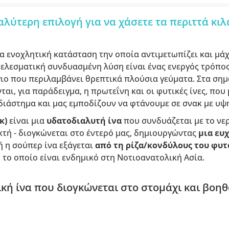
αλύτερη επιλογή για να χάσετε τα περιττά κιλ
ια ενοχλητική κατάσταση την οποία αντιμετωπίζει και μάχ
τελεσματική συνδυασμένη λύση είναι ένας ενεργός τρόπος
ιο που περιλαμβάνει θρεπτικά πλούσια γεύματα. Στα σημ
αι, για παράδειγμα, η πρωτεΐνη και οι φυτικές ίνες, πο
διάστημα και μας εμποδίζουν να φτάνουμε σε σνακ με υψη
κ)
είναι μια
υδατοδιαλυτή ίνα
που συνδυάζεται με το νερ
κτή - διογκώνεται στο έντερό μας, δημιουργώντας
μια ευ
ή η σούπερ ίνα εξάγεται
από τη ρίζα/κονδύλους του φυτ
, το οποίο είναι ενδημικό στη Νοτιοανατολική Ασία.
ική ίνα που διογκώνεται στο στομάχι και βοη