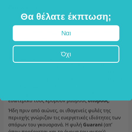
Περιγραφή
Θα θέλατε έκπτωση;
Γκουαρανά – τροπικό αναρριχώμενο
φυτό με πολύτιμες ιδιότητες, γνωστό
Ναι
εδώ και αιώνες.
Όχι
Το
γκουαρανά
ή
γκουαράνα
(
Paullinia cupana
)
είναι ένας αειθαλής τροπικός θάμνος που
κατάγεται από τα τροπικά δάση του Αμαζονίου.
Ξεχωρίζει για τα μεγάλα φύλλα, τα λευκά άνθη και
τους
καρπούς
του – κόκκινου ή καφέ χρώματος
και στο μέγεθος κόκκου καφέ, οι οποίοι στο
εσωτερικό τους κρύβουν μαύρους
σπόρους
.
Ήδη πριν από αιώνες, οι ιθαγενείς φυλές της
περιοχής γνώριζαν τις ευεργετικές ιδιότητες των
σπόρων του γκουαρανά. Η φυλή
Guarani
(απ’
όπου προέρχεται και το όνομα του φυτού)