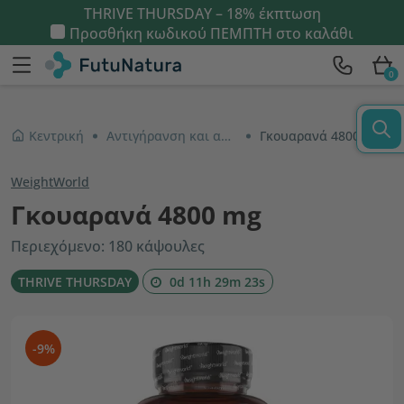
THRIVE THURSDAY – 18% έκπτωση
Προσθήκη κωδικού
ΠΕΜΠΤΗ
στο καλάθι
0
Κεντρική
Αντιγήρανση και αντιοξειδωτικά
Γκουαρανά 4800 mg
WeightWorld
Γκουαρανά 4800 mg
Περιεχόμενο: 180 κάψουλες
THRIVE THURSDAY
0d 11h 29m 23s
-9%