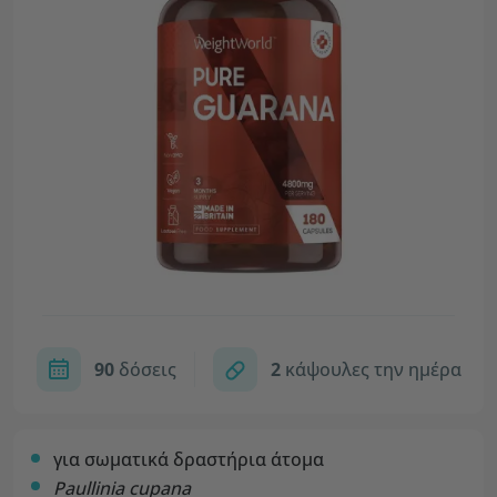
90
δόσεις
2
κάψουλες την ημέρα
για σωματικά δραστήρια άτομα
Paullinia cupana