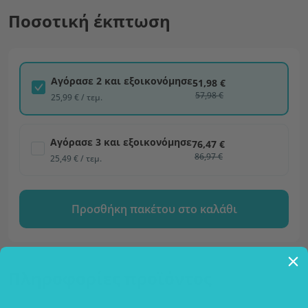
Ποσοτική έκπτωση
Αγόρασε 2 και εξοικονόμησε
51,98 €
57,98 €
25,99 € / τεμ.
Αγόρασε 3 και εξοικονόμησε
76,47 €
86,97 €
25,49 € / τεμ.
Προσθήκη πακέτου στο καλάθι
Πληροφορίες προϊόντος