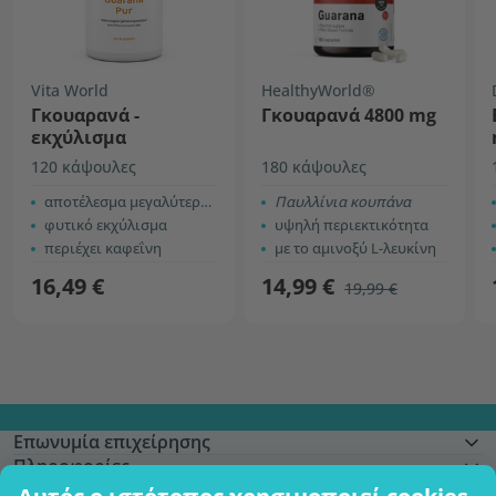
Vita World
HealthyWorld®
Γκουαρανά -
Γκουαρανά 4800 mg
εκχύλισμα
120 κάψουλες
180 κάψουλες
αποτέλεσμα μεγαλύτερης διάρκειας
Παυλλίνια κουπάνα
φυτικό εκχύλισμα
υψηλή περιεκτικότητα
περιέχει καφεΐνη
με το αμινοξύ L-λευκίνη
16,49 €
14,99 €
19,99 €
Επωνυμία επιχείρησης
Πληροφορίες
Γίνετε μέλος