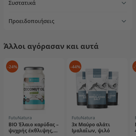
Συστατικά
Προειδοποιήσεις
Άλλοι αγόρασαν και αυτά
-24%
-44%
-
FutuNatura
FutuNatura
BIO Έλαιο καρύδας –
3x Μαύρο αλάτι
ψυχρής έκθλιψης,
Ιμαλαΐων, ψιλό