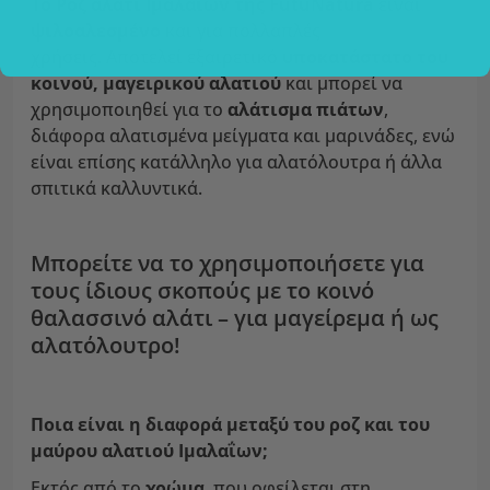
Το Ροζ αλάτι Ιμαλαΐων της FutuNatura
είναι
ψιλοαλεσμένο
και για πολλαπλές
χρήσεις. Αποτελεί εξαιρετικό
υποκατάστατο του
κοινού, μαγειρικού αλατιού
και μπορεί να
χρησιμοποιηθεί για το
αλάτισμα πιάτων
,
διάφορα αλατισμένα μείγματα και μαρινάδες, ενώ
είναι επίσης κατάλληλο για αλατόλουτρα ή άλλα
σπιτικά καλλυντικά.
Μπορείτε να το χρησιμοποιήσετε για
τους ίδιους σκοπούς με το κοινό
θαλασσινό αλάτι – για μαγείρεμα ή ως
αλατόλουτρο!
Ποια είναι η διαφορά μεταξύ του ροζ και του
μαύρου αλατιού Ιμαλαΐων;
Εκτός από το
χρώμα
, που οφείλεται στη