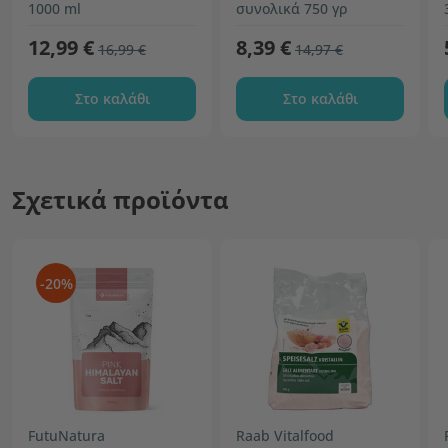
ανεπεξέργαστο
1000 ml
συνολικά 750 γρ
12,99 €
8,39 €
16,99 €
14,97 €
Στο καλάθι
Στο καλάθι
Σχετικά προϊόντα
-20%
FutuNatura
Raab Vitalfood