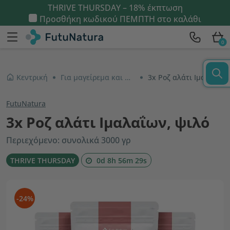
THRIVE THURSDAY – 18% έκπτωση
Προσθήκη κωδικού
ΠΕΜΠΤΗ
στο καλάθι
0
Κεντρική
Για μαγείρεμα και ψήσιμο
3x Ροζ αλάτι Ιμαλαΐων, ψιλό
FutuNatura
3x Ροζ αλάτι Ιμαλαΐων, ψιλό
Περιεχόμενο: συνολικά 3000 γρ
THRIVE THURSDAY
0d 8h 56m 28s
-24%