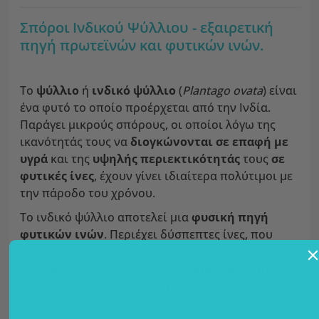
Σπόροι Ινδικού Ψύλλιου - εξαιρετική
πηγή πρωτεϊνών και φυτικών ινών.
Το
ψύλλιο
ή
ινδικό ψύλλιο
(
Plantago ovata
) είναι
ένα φυτό το οποίο προέρχεται από την Ινδία.
Παράγει μικρούς σπόρους, οι οποίοι λόγω της
ικανότητάς τους να
διογκώνονται σε επαφή με
υγρά
και της
υψηλής περιεκτικότητάς
τους
σε
φυτικές ίνες
, έχουν γίνει ιδιαίτερα πολύτιμοι με
την πάροδο του χρόνου.
To ινδικό ψύλλιο αποτελεί μια
φυσική πηγή
φυτικών ινών
. Περιέχει δύσπεπτες ίνες, που
παραμένουν περισσότερο χρόνο στο πεπτικό
σύστημα,
διεγείροντας
τις
νευρικές απολήξεις
στο έντερο, οι οποίες με τη σειρά τους
επιταχύνουν την περισταλτική κίνηση.