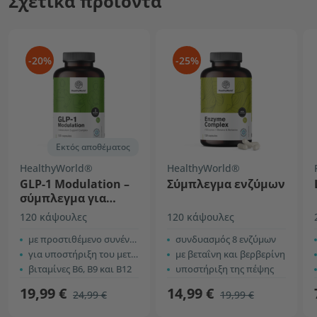
Σχετικά προϊόντα
-20%
-25%
Εκτός αποθέματος
HealthyWorld®
HealthyWorld®
GLP-1 Modulation –
Σύμπλεγμα ενζύμων
σύμπλεγμα για
υποστήριξη του
120 κάψουλες
120 κάψουλες
μεταβολισμού
με προστιθέμενο συνένζυμο Q10
συνδυασμός 8 ενζύμων
για υποστήριξη του μεταβολισμού
με βεταΐνη και βερβερίνη
βιταμίνες B6, B9 και B12
υποστήριξη της πέψης
19,99 €
14,99 €
24,99 €
19,99 €