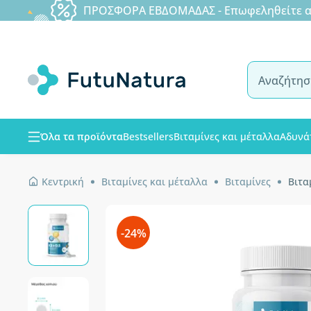
ΠΡΟΣΦΟΡΑ ΕΒΔΟΜΑΔΑΣ - Επωφεληθείτε από
Όλα τα προϊόντα
Bestsellers
Βιταμίνες και μέταλλα
Αδυνά
Κεντρική
Βιταμίνες και μέταλλα
Βιταμίνες
Βιτα
-24%