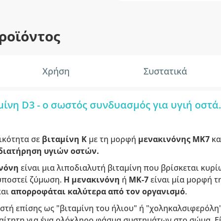
ροϊόντος
Χρήση
Συστατικά
μίνη D3 - ο σωστός συνδυασμός για υγιή οστά.
τικότητα σε
βιταμίνη K
με τη μορφή
μενακινόνης MK7
κα
διατήρηση υγιών οστών.
νόνη
είναι μια λιποδιαλυτή βιταμίνη που βρίσκεται κυρί
υποστεί ζύμωση.
Η μενακινόνη
ή
MK-7
είναι μία μορφή τη
και
απορροφάται καλύτερα από τον οργανισμό
.
στή επίσης ως "βιταμίνη του ήλιου" ή "χοληκαλσιφερόλη".
αίτητη για ένα ολόκληρο φάσμα συστημάτων στο σώμα. Εί