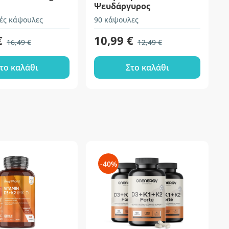
Ψευδάργυρος
ές κάψουλες
90 κάψουλες
6
€
10,99 €
16,49 €
12,49 €
το καλάθι
Στο καλάθι
-40%