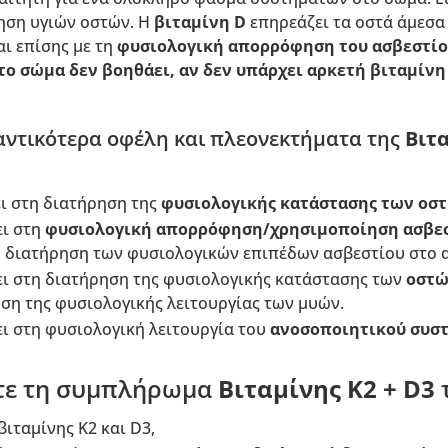
ρηση υγιών οστών. Η
βιταμίνη D
επηρεάζει τα οστά άμεσα 
αι επίσης με τη
φυσιολογική απορρόφηση του ασβεστίο
ο σώμα δεν βοηθάει, αν δεν υπάρχει αρκετή βιταμίνη
αντικότερα οφέλη και πλεονεκτήματα της
Βιτα
ι στη διατήρηση της
φυσιολογικής κατάστασης των οσ
ει στη
φυσιολογική
απορρόφηση/χρησιμοποίηση
ασβε
η διατήρηση των φυσιολογικών επιπέδων ασβεστίου στο α
ει στη διατήρηση της φυσιολογικής κατάστασης των
οστώ
ση της φυσιολογικής λειτουργίας των μυών.
ι στη φυσιολογική λειτουργία του
ανοσοποιητικού συστ
ετε τη συμπλήρωμα
Βιταμίνης K2 + D3
τ
βιταμίνης K2 και D3,