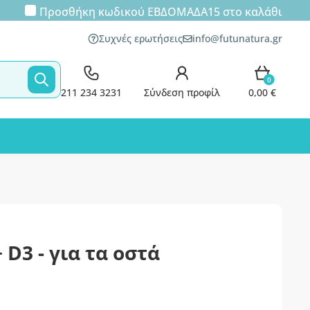
Προσθήκη κωδικού
ΕΒΔΟΜΑΔΑ15
στο καλάθι
Συχνές ερωτήσεις
info@futunatura.gr
0
211 234 3231
Σύνδεση προφίλ
0,00 €
 D3 - για τα οστά