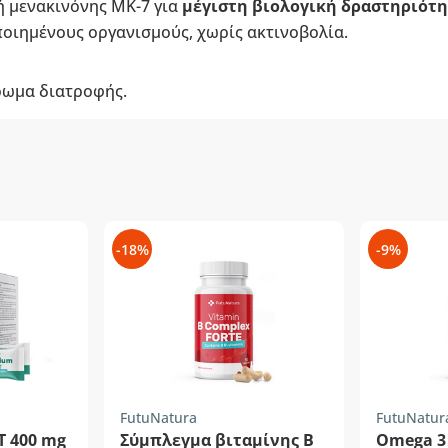
ή μενακινόνης MK-7 για
μέγιστη βιολογική δραστηριότη
οιημένους οργανισμούς, χωρίς ακτινοβολία.
ρωμα διατροφής.
-18%
-9%
FutuNatura
FutuNatur
T 400 mg
Σύμπλεγμα βιταμίνης Β
Omega 3 