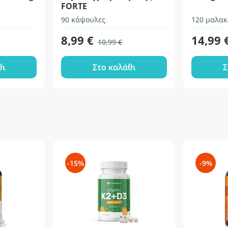
FORTE
90 κάψουλες
120 μαλακ
8,99 €
14,99 
10,99 €
θι
Στο καλάθι
Σ
-15%
-9%