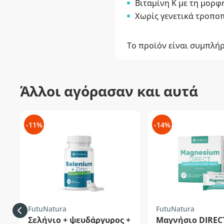
Βιταμίνη K με τη μορφ
Χωρίς γενετικά τροποπ
Το προϊόν είναι συμπλή
Άλλοι αγόρασαν και αυτά
-11%
-14%
FutuNatura
FutuNatura
Σελήνιο + ψευδάργυρος +
Μαγνήσιο DIREC