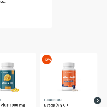
τα,
-12%
-
a
FutuNatura
F
Plus 1000 mg
Βιταμίνη C +