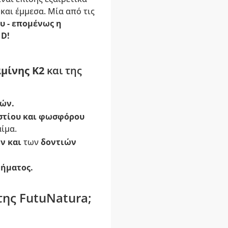
και έμμεσα. Μία από τις
υ - επομένως η
 D!
μίνης K2
και της
τών
.
στίου και φωσφόρου
ίμα.
ν και
των
δοντιών
ήματος.
ης FutuNatura;