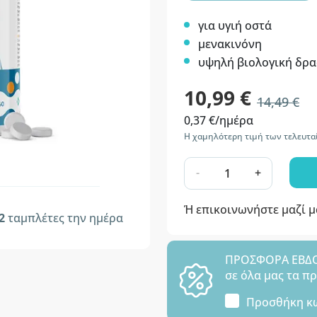
για υγιή οστά
μενακινόνη
υψηλή βιολογική δρ
10,99 €
14,49 €
0,37 €/ημέρα
Η χαμηλότερη τιμή των τελευτα
-
+
Ή επικοινωνήστε μαζί 
2
ταμπλέτες την ημέρα
ΠΡΟΣΦΟΡΑ ΕΒΔΟΜ
σε όλα μας τα π
Προσθήκη κ