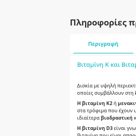
Πληροφορίες π
Περιγραφή
Βιταμίνη K και Βιτα
Δισκία με υψηλή περιεκ
οποίες συμβάλλουν στη
Η βιταμίνη K2
ή
μενακι
στα τρόφιμα που έχουν 
ιδιαίτερα
βιοδραστική
Η βιταμίνη D3
είναι γνω
βιταμίνη που είναι απαρ