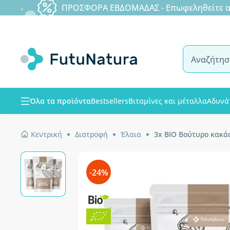
ΠΡΟΣΦΟΡΑ ΕΒΔΟΜΑΔΑΣ - Επωφεληθείτε από
Όλα τα προϊόντα
Bestsellers
Βιταμίνες και μέταλλα
Αδυνά
Κεντρική
Διατροφή
Έλαια
3x BIO Βούτυρο κακάο
-24%