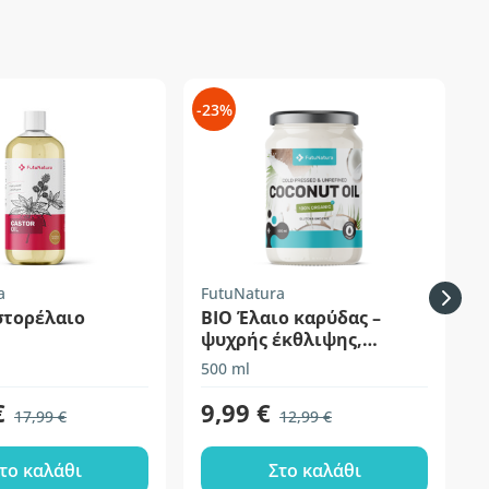
-23%
-
a
FutuNatura
F
στορέλαιο
BIO Έλαιο καρύδας –
ψυχρής έκθλιψης,
ανεπεξέργαστο
500 ml
3
€
9,99 €
17,99 €
12,99 €
το καλάθι
Στο καλάθι