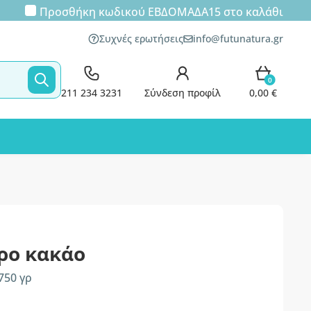
Προσθήκη κωδικού
ΕΒΔΟΜΑΔΑ15
στο καλάθι
Συχνές ερωτήσεις
info@futunatura.gr
0
211 234 3231
Σύνδεση προφίλ
0,00 €
ρο κακάο
750 γρ