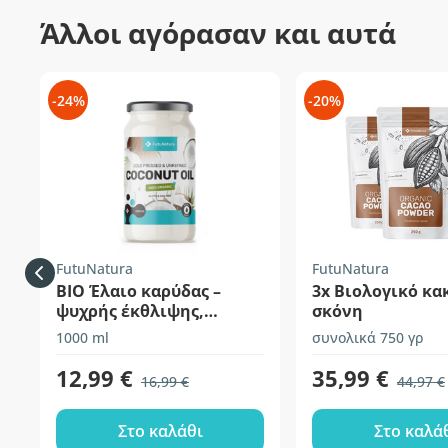
Άλλοι αγόρασαν και αυτά
-24%
-20%
FutuNatura
FutuNatura
BIO Έλαιο καρύδας –
3x Βιολογικό κα
ψυχρής έκθλιψης,
σκόνη
ανεπεξέργαστο
1000 ml
συνολικά 750 γρ
12,99 €
35,99 €
16,99 €
44,97 €
Στο καλάθι
Στο καλά