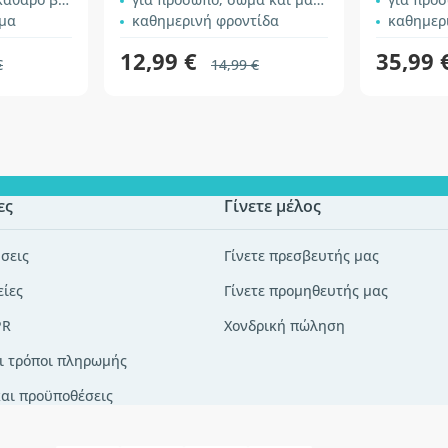
ρμα
καθημερινή φροντίδα
καθημερ
12,99 €
35,99 
€
14,99 €
ες
Γίνετε μέλος
σεις
Γίνετε πρεσβευτής μας
είες
Γίνετε προμηθευτής μας
PR
Χονδρική πώληση
ι τρόποι πληρωμής
και προϋποθέσεις