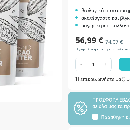
βιολογικά πιστοποιη
ακατέργαστο και βίγ
μαγερική και καλλυν
56,99 €
74,97 €
Η χαμηλότερη τιμή των τελευτα
-
+
Ή επικοινωνήστε μαζί 
ΠΡΟΣΦΟΡΑ ΕΒΔΟΜ
σε όλα μας τα π
Προσθήκη κ