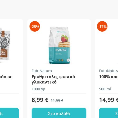
-25%
-17%
FutuNatura
FutuNatur
κάο σε
Ερυθριτόλη, φυσικό
100% κα
γλυκαντικό
1000 γρ
500 ml
8,99 €
14,99 
11,99 €
θι
Στο καλάθι
Σ