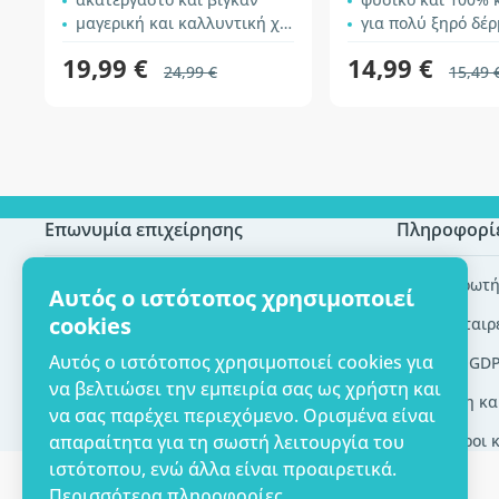
μαγερική και καλλυντική χρήση
για πολύ ξηρό δέ
19,99 €
14,99 €
24,99 €
15,49 
Επωνυμία επιχείρησης
Πληροφορί
Πιστοποίηση ECO
Συχνές ερωτή
Αυτός ο ιστότοπος χρησιμοποιεί
cookies
Επικοινωνία
Brands/εταιρ
Αυτός ο ιστότοπος χρησιμοποιεί cookies για
Σχετικά με εμάς
Εργαλεία GD
να βελτιώσει την εμπειρία σας ως χρήστη και
Παράδοση κα
να σας παρέχει περιεχόμενο. Ορισμένα είναι
απαραίτητα για τη σωστή λειτουργία του
Γενικοί όροι 
ιστότοπου, ενώ άλλα είναι προαιρετικά.
Περισσότερα πληροφορίες