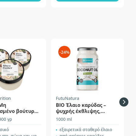
-24%
rition
FutuNatura
F
 Mη
BIO Έλαιο καρύδας –
ισμένο βούτυρο
ψυχρής έκθλιψης,
ανεπεξέργαστο
900 γρ
1000 ml
5
σικό
εξαιρετικά σταθερό έλαιο
πο, σώμα και μαλλιά
από φρέσκες καρύδες