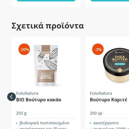
Σχετικά προϊόντα
-20%
-3%
FutuNatura
FutuNatura
BIO Βούτυρο κακάο
Βούτυρο Καριτέ
250 g
200 γρ
βιολογικά πιστοποιημένο
ακατέργαστο
ακατέργαστο και βίγκαν
φυσικό και 100% καθα