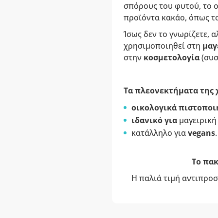
σπόρους του φυτού, το ο
προϊόντα κακάο, όπως τ
Ίσως δεν το γνωρίζετε, 
χρησιμοποιηθεί στη
μαγ
στην
κοσμετολογία
(συσ
Τα πλεονεκτήματα της 
οικολογικά πιστοπο
ιδανικό για
μαγειρική
κατάλληλο για
vegans
.
Το πακ
Η παλιά τιμή αντιπροσ