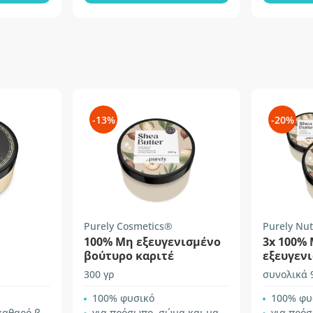
-13%
-20%
Purely Cosmetics®
Purely Nut
100% Mη εξευγενισμένο
3x 100%
βούτυρο καριτέ
εξευγεν
καριτέ
300 γρ
συνολικά 
100% φυσικό
100% φυ
ρό βούτυρο
για πρόσωπο, σώμα και μαλλιά
για πρόσω