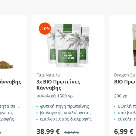
-10%
FutuNatura
Dragon Su
κάνναβης
3x ΒΙΟ Πρωτεΐνες
BIO Πρω
Κάνναβης
συνολικά 1500 γρ
200 γρ
ε πρωτεΐνες
φυτική πηγή πρωτεΐνης
υψηλή περιε
ργειας
βιολογικής καλλιέργειας
από βιολ
τροφής
εμπλουτισμός διατροφής
εύκολη 
38,99 €
6,99 €
€
43,47 €