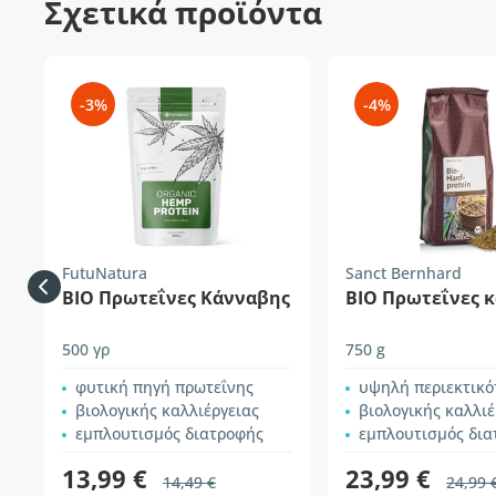
Σχετικά προϊόντα
-3%
-4%
FutuNatura
Sanct Bernhard
ΒΙΟ Πρωτεΐνες Κάνναβης
ΒΙΟ Πρωτεΐνες 
500 γρ
750 g
φυτική πηγή πρωτεΐνης
υψηλή περιεκτικότητα σ
βιολογικής καλλιέργειας
βιολογικής καλλιέ
εμπλουτισμός διατροφής
εμπλουτισμός δια
13,99 €
23,99 €
14,49 €
24,99 