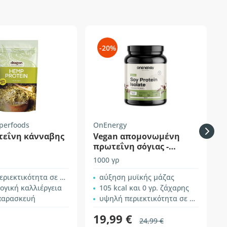
-20%
perfoods
OnEnergy
τεΐνη κάνναβης
Vegan απομονωμένη
πρωτεΐνη σόγιας -
σοκολάτα
1000 γρ
1
κτικότητα σε πρωτεΐνες
αύξηση μυϊκής μάζας
ογική καλλιέργεια
105 kcal και 0 γρ. ζάχαρης
παρασκευή
υψηλή περιεκτικότητα σε πρωτεΐνες
19,99 €
24,99 €