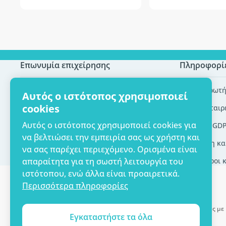
Επωνυμία επιχείρησης
Πληροφορί
Πιστοποίηση ECO
Συχνές ερωτή
Αυτός ο ιστότοπος χρησιμοποιεί
cookies
Επικοινωνία
Brands/εταιρ
Αυτός ο ιστότοπος χρησιμοποιεί cookies για
Σχετικά με εμάς
Εργαλεία GD
να βελτιώσει την εμπειρία σας ως χρήστη και
Παράδοση κα
να σας παρέχει περιεχόμενο. Ορισμένα είναι
απαραίτητα για τη σωστή λειτουργία του
Γενικοί όροι 
ιστότοπου, ενώ άλλα είναι προαιρετικά.
Περισσότερα πληροφορίες
Δυνατότητα πληρωμής με 
Εγκαταστήστε τα όλα
Copyright © 2012 - 2026   |   Be Healthy Group d.o.o.