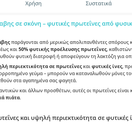
Χρήση
Συστατικά
αβης σε σκόνη – φυτικές πρωτεΐνες από φυσι
αβης
παράγονται από μερικώς απολιπανθέντες σπόρους κ
 έως και
50% φυτικής προέλευσης πρωτεΐνες
, καθιστών
ουθούν φυτική διατροφή ή αποφεύγουν τη λακτόζη για οπ
λή περιεκτικότητα σε πρωτεΐνες
και
φυτικές ίνες
, πρ
σορροπημένο γεύμα – μπορούν να καταναλωθούν μόνες του
εθούν στα αγαπημένα σας φαγητά.
αντικών και άλλων προσθέτων, αυτές οι πρωτεΐνες είναι
κά πιάτα
.
τεΐνες και υψηλή περιεκτικότητα σε φυτικές ί