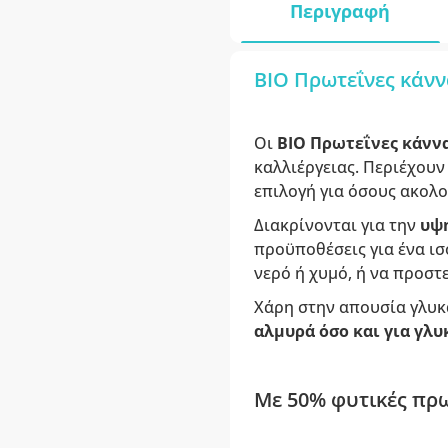
Περιγραφή
ΒΙΟ Πρωτεΐνες κάνν
Οι
ΒΙΟ Πρωτεΐνες κάνν
καλλιέργειας. Περιέχουν
επιλογή για όσους ακολ
Διακρίνονται για την
υψη
προϋποθέσεις για ένα ι
νερό ή χυμό, ή να προστ
Χάρη στην απουσία γλυκ
αλμυρά όσο και για γλυ
Με 50% φυτικές πρω