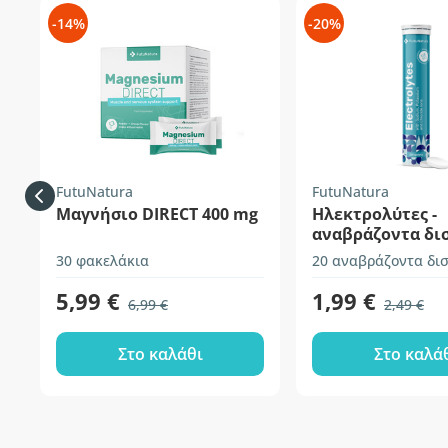
-14%
-20%
FutuNatura
FutuNatura
Μαγνήσιο DIRECT 400 mg
Ηλεκτρολύτες -
αναβράζοντα δι
30 φακελάκια
20 αναβράζοντα δι
5,99 €
1,99 €
6,99 €
2,49 €
Στο καλάθι
Στο καλά