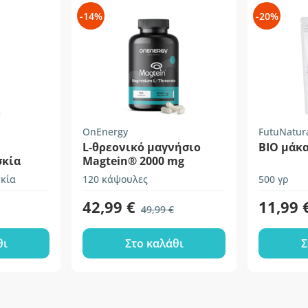
-14%
-20%
OnEnergy
FutuNatur
L-θρεονικό μαγνήσιο
BIO μάκα
σκία
Magtein® 2000 mg
σκία
120 κάψουλες
500 γρ
42,99 €
11,99 
49,99 €
θι
Στο καλάθι
Σ