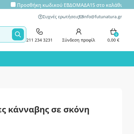
Προσθήκη κωδικού
ΕΒΔΟΜΑΔΑ15
στο καλάθι
Συχνές ερωτήσεις
info@futunatura.gr
0
211 234 3231
Σύνδεση προφίλ
0,00 €
ες κάνναβης σε σκόνη