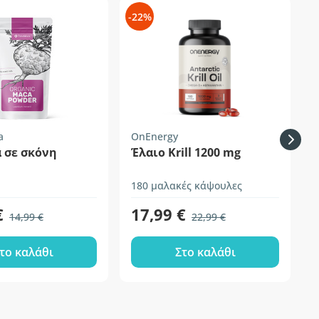
-22%
-
a
OnEnergy
F
 σε σκόνη
Έλαιο Krill 1200 mg
180 μαλακές κάψουλες
2
€
17,99 €
14,99 €
22,99 €
το καλάθι
Στο καλάθι