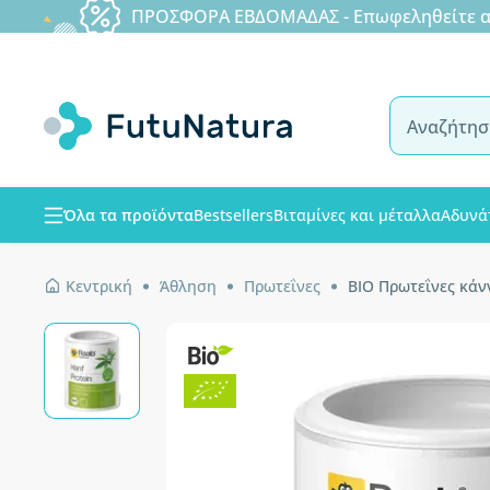
ΠΡΟΣΦΟΡΑ ΕΒΔΟΜΑΔΑΣ - Επωφεληθείτε από
Όλα τα προϊόντα
Bestsellers
Βιταμίνες και μέταλλα
Αδυνά
Κεντρική
Άθληση
Πρωτεΐνες
ΒΙΟ Πρωτεΐνες κάν