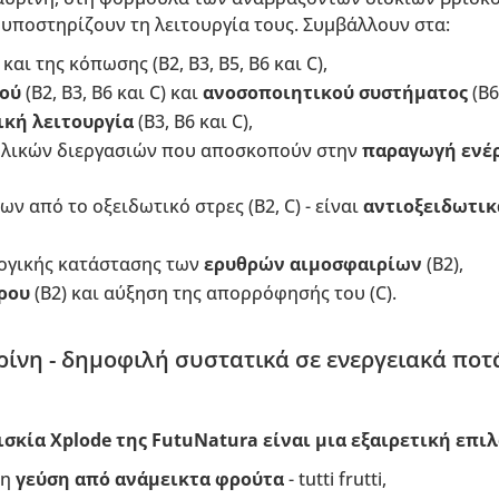
 υποστηρίζουν τη λειτουργία τους. Συμβάλλουν στα:
και της κόπωσης (Β2, Β3, Β5, Β6 και C),
ού
(Β2, Β3, Β6 και C) και
ανοσοποιητικού συστήματος
(Β6
κή λειτουργία
(Β3, Β6 και C),
ολικών διεργασιών που αποσκοπούν στην
παραγωγή ενέρ
ν από το οξειδωτικό στρες (Β2, C) - είναι
αντιοξειδωτικ
ογικής κατάστασης των
ερυθρών αιμοσφαιρίων
(Β2),
ρου
(Β2) και αύξηση της απορρόφησής του (C).
ρίνη - δημοφιλή συστατικά σε ενεργειακά ποτ
ισκία Xplode της FutuNatura είναι μια εξαιρετική επιλ
τη
γεύση από ανάμεικτα φρούτα
- tutti frutti,