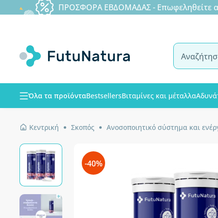
ΠΡΟΣΦΟΡΑ ΕΒΔΟΜΑΔΑΣ - Επωφεληθείτε από
Όλα τα προϊόντα
Bestsellers
Βιταμίνες και μέταλλα
Αδυνά
Κεντρική
Σκοπός
Ανοσοποιητικό σύστημα και ενέρ
-40%