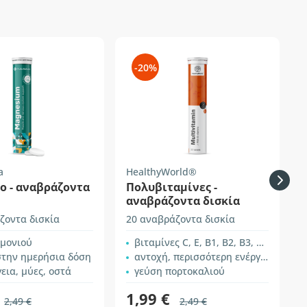
-20%
a
HealthyWorld®
H
ο - αναβράζοντα
Πολυβιταμίνες -
αναβράζοντα δισκία
ζοντα δισκία
20 αναβράζοντα δισκία
2
εμονιού
βιταμίνες C, E, B1, B2, B3, B5, B6 και B12
στην ημερήσια δόση
αντοχή, περισσότερη ενέργεια, κ.α.
γεια, μύες, οστά
γεύση πορτοκαλιού
1,99 €
2,49 €
2,49 €