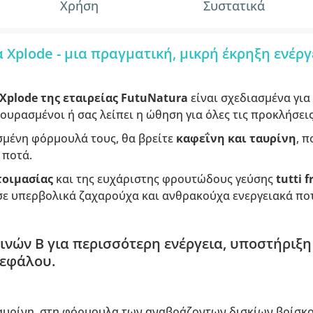
Χρήση
Συστατικά
Xplode - μια πραγματική, μικρή έκρηξη ενέργ
Xplode της εταιρείας FutuNatura
είναι σχεδιασμένα για
 κουρασμένοι ή σας λείπει η ώθηση για όλες τις προκλήσει
σμένη φόρμουλά τους, θα βρείτε
καφεΐνη και ταυρίνη
, 
 ποτά.
τοιμασίας
και της ευχάριστης φρουτώδους γεύσης
tutti f
 σε υπερβολικά ζαχαρούχα και ανθρακούχα ενεργειακά πο
νών Β για περισσότερη ενέργεια, υποστήριξη
κεφάλου.
ταυρίνη, στη φόρμουλα των αναβράζοντων δισκίων βρίσκ