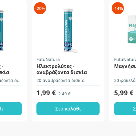
-20%
-14%
FutuNatura
FutuNatur
 -
Ηλεκτρολύτες -
Μαγνήσι
σκία
αναβράζοντα δισκία
συνολικά 60 αναβράζοντα δισκία
20 αναβράζοντα δισκία
30 φακελά
1,99 €
5,99 €
2,49 €
θι
Στο καλάθι
Σ