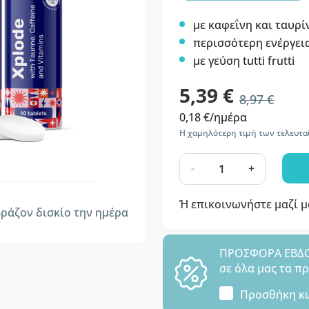
με καφεΐνη και ταυρί
περισσότερη ενέργεια
με γεύση tutti frutti
5,39 €
8,97 €
0,18 €/ημέρα
Η χαμηλότερη τιμή των τελευταί
-
+
Ή επικοινωνήστε μαζί 
ράζον δισκίο την ημέρα
ΠΡΟΣΦΟΡΑ ΕΒΔΟΜ
σε όλα μας τα π
Προσθήκη κ