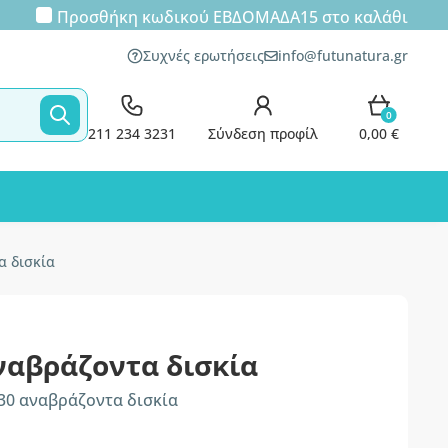
Προσθήκη κωδικού
ΕΒΔΟΜΑΔΑ15
στο καλάθι
Συχνές ερωτήσεις
info@futunatura.gr
0
211 234 3231
Σύνδεση προφίλ
0,00 €
α δισκία
αναβράζοντα δισκία
30 αναβράζοντα δισκία