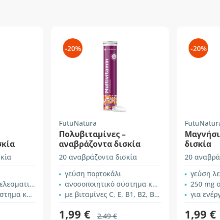
-20%
-20%
FutuNatura
FutuNatur
Πολυβιταμίνες –
Μαγνήσι
σκία
αναβράζοντα δισκία
δισκία
σκία
20 αναβράζοντα δισκία
20 αναβρά
γεύση πορτοκάλι
γεύση λ
λεσματικό
ανοσοποιητικό σύστημα και ενέργεια
250 mg 
αι ενέργεια
με βιταμίνες C, E, B1, B2, B3, B5, B6 και B12
για ενέρ
1,99 €
1,99 €
2,49 €