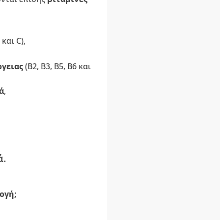
 και C),
γειας
(Β2, Β3, Β5, Β6 και
ά
,
ά.
ογή;