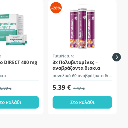
-28%
-
a
FutuNatura
H
ο DIRECT 400 mg
3x Πολυβιταμίνες –
αναβράζοντα δισκία
κια
συνολικά 60 αναβράζοντα δισκία
5,39 €
6,99 €
7,47 €
το καλάθι
Στο καλάθι