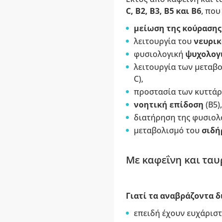
C, Β2, Β3, Β5 και Β6
, που
μείωση της κούρασης
λειτουργία του
νευρικ
φυσιολογική
ψυχολογι
λειτουργία των μεταβ
C),
προστασία των κυττάρω
νοητική επίδοση
(Β5),
διατήρηση της φυσιολ
μεταβολισμό του
σιδή
Με καφεΐνη και ταυ
Γιατί τα αναβράζοντα δ
επειδή έχουν ευχάρισ