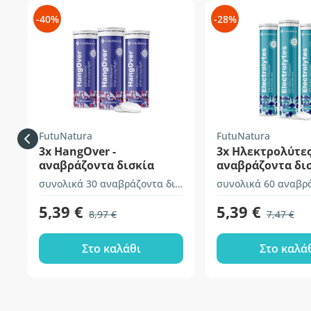
-40%
-28%
FutuNatura
FutuNatura
3x HangOver -
3x Ηλεκτρολύτες
αναβράζοντα δισκία
αναβράζοντα δι
συνολικά 30 αναβράζοντα δισκία
5,39 €
5,39 €
8,97 €
7,47 €
Στο καλάθι
Στο καλά