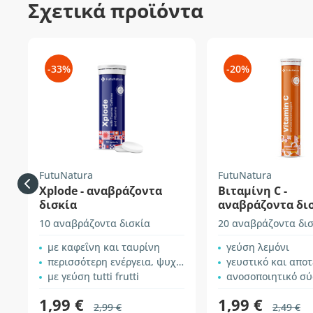
Σχετικά προϊόντα
-33%
-20%
FutuNatura
FutuNatura
Xplode - αναβράζοντα
Βιταμίνη C -
δισκία
αναβράζοντα δι
10 αναβράζοντα δισκία
20 αναβράζοντα δι
με καφεΐνη και ταυρίνη
γεύση λεμόνι
περισσότερη ενέργεια, ψυχολογική λειτουργία, νευρικό σύστημα
γευστικό και αποτε
με γεύση tutti frutti
ανοσοποιητικό σύστημα κ
1,99 €
1,99 €
2,99 €
2,49 €