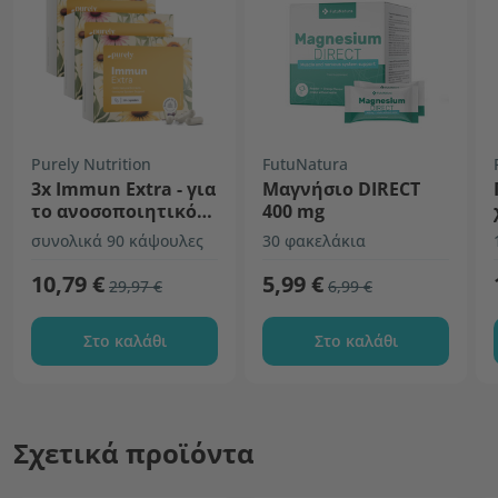
Purely Nutrition
FutuNatura
3x Immun Extra - για
Μαγνήσιο DIRECT
το ανοσοποιητικό
400 mg
σύστημα
συνολικά 90 κάψουλες
30 φακελάκια
10,79 €
5,99 €
29,97 €
6,99 €
Στο καλάθι
Στο καλάθι
Σχετικά προϊόντα