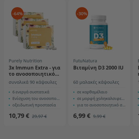
-64%
-30%
Purely Nutrition
FutuNatura
3x Immun Extra - για
Βιταμίνη D3 2000 IU
το ανοσοποιητικό
σύστημα
συνολικά 90 κάψουλες
60 μαλακές κάψουλες
6 ενεργά συστατικά
σε καρθαμέλαιο
Ενίσχυση του ανοσοποιητικού συστήματος
σε μορφή χοληκαλσιφερόλης
οξειδωτική προστασία
για το ανοσοποιητικό σύστημα
10,79 €
6,99 €
29,97 €
9,99 €