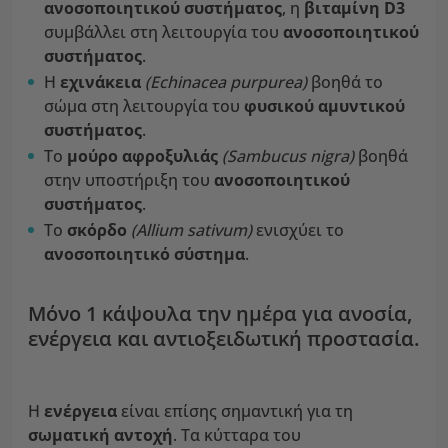
ανοσοποιητικού συστήματος
, η
βιταμίνη
D3
συμβάλλει στη λειτουργία του
ανοσοποιητικού
συστήματος
.
Η
εχινάκεια
(Echinacea purpurea)
βοηθά το
σώμα στη λειτουργία του
φυσικού
αμυντικού
συστήματος
.
Το
μούρο αφροξυλιάς
(Sambucus nigra)
βοηθά
στην υποστήριξη του
ανοσοποιητικού
συστήματος
.
Το
σκόρδο
(Allium sativum)
ενισχύει το
ανοσοποιητικό σύστημα
.
Μόνο 1 κάψουλα την ημέρα για ανοσία,
ενέργεια και αντιοξειδωτική προστασία.
Η
ενέργεια
είναι επίσης σημαντική για τη
σωματική αντοχή
. Τα κύτταρα του