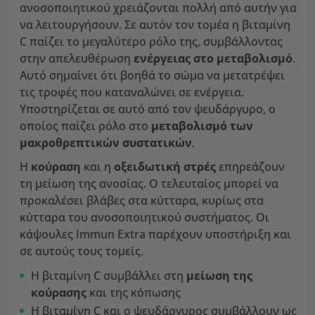
ανοσοποιητικού χρειάζονται πολλή από αυτήν για
να λειτουργήσουν. Σε αυτόν τον τομέα η βιταμίνη
C παίζει το μεγαλύτερο ρόλο της, συμβάλλοντας
στην απελευθέρωση
ενέργειας στο μεταβολισμό
.
Αυτό σημαίνει ότι βοηθά το σώμα να μετατρέψει
τις τροφές που καταναλώνει σε ενέργεια.
Υποστηρίζεται σε αυτό από τον ψευδάργυρο, ο
οποίος παίζει ρόλο στο
μεταβολισμό των
μακροθρεπτικών συστατικών
.
Η
κούραση
και η
οξειδωτική στρές
επηρεάζουν
τη μείωση της ανοσίας. Ο τελευταίος μπορεί να
προκαλέσει βλάβες στα κύτταρα, κυρίως στα
κύτταρα του ανοσοποιητικού συστήματος. Οι
κάψουλες Immun Extra παρέχουν υποστήριξη και
σε αυτούς τους τομείς.
Η βιταμίνη C συμβάλλει στη
μείωση της
κούρασης
και της κόπωσης
Η βιταμίνη C και ο ψευδάργυρος συμβάλλουν ως