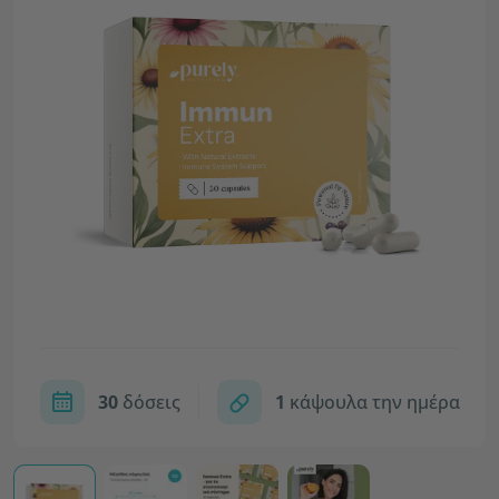
30
δόσεις
1
κάψουλα την ημέρα