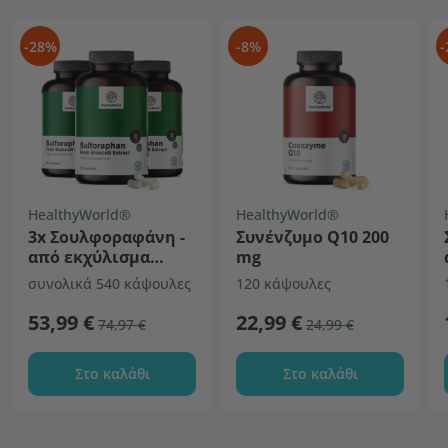
-28%
-8%
-
HealthyWorld®
HealthyWorld®
3x Σουλφοραφάνη -
Συνένζυμο Q10 200
από εκχύλισμα
mg
μπρόκολου 50 mg
συνολικά 540 κάψουλες
120 κάψουλες
53,99 €
22,99 €
74,97 €
24,99 €
Στο καλάθι
Στο καλάθι