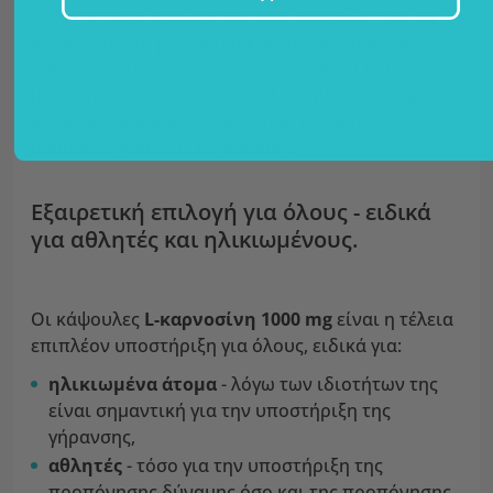
στον πεπτικό σωλήνα στα δύο αμινοξέα που τη
συνθέτουν, τη β-αλανίνη και την ιστιδίνη. Αυτά τα
αμινοξέα στη συνέχεια απορροφώνται και
μεταφέρονται μέσω της κυκλοφορίας του αίματος
στους διάφορους ιστούς, όπου μπορούν να
ανασυνταχθούν σε καρνοσίνη.
Εξαιρετική επιλογή για όλους - ειδικά
για αθλητές και ηλικιωμένους.
Οι κάψουλες
L-καρνοσίνη 1000 mg
είναι η τέλεια
επιπλέον υποστήριξη για όλους, ειδικά για:
ηλικιωμένα άτομα
- λόγω των ιδιοτήτων της
είναι σημαντική για την υποστήριξη της
γήρανσης,
αθλητές
- τόσο για την υποστήριξη της
προπόνησης δύναμης όσο και της προπόνησης