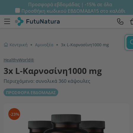
Προσφορά εβδομάδας | -15% σε όλα
Προσθήκη κωδικού
ΕΒΔΟΜΑΔΑ15
στο καλάθι
Κεντρική
Αμινοξέα
3x L-Καρνοσίνη1000 mg
HealthyWorld®
3x L-Καρνοσίνη1000 mg
Περιεχόμενο: συνολικά 360 κάψουλες
ΠΡΟΣΦΟΡΑ ΕΒΔΟΜΑΔΑΣ
-23%