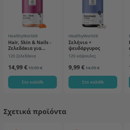
HealthyWorld®
HealthyWorld®
Hair, Skin & Nails -
Σελήνιο +
Ζελεδάκια για
ψευδάργυρος
μαλλιά, δέρμα και
120 ζελεδάκια
120 κάψουλες
νύχια
14,99 €
9,99 €
19,99 €
14,99 €
Στο καλάθι
Στο καλάθι
Σχετικά προϊόντα