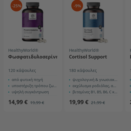
-25%
-9%
HealthyWorld®
HealthyWorld®
Φωσφατιδυλοσερίνη
Cortisol Support
120 κάψουλες
180 κάψουλες
από φυτική πηγή
ψυχολογική & γνωσιακή λειτουργία
υποστήριξη τρόπου ζωής
εκχύλισμα ροδιόλας, ασβάγκαντα
υψηλή συγκέντρωση
βιταμίνες B1, B5, B6, C και ψευδάργυρος
14,99 €
19,99 €
19,99 €
21,99 €