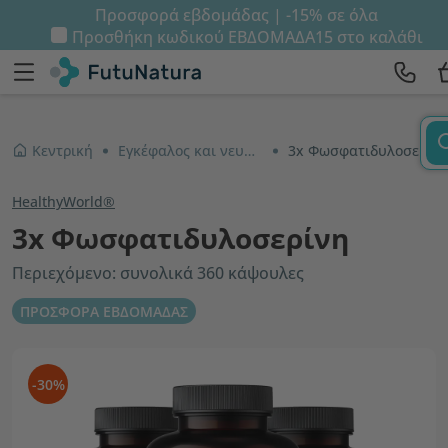
Προσφορά εβδομάδας | -15% σε όλα
Προσθήκη κωδικού
ΕΒΔΟΜΑΔΑ15
στο καλάθι
Κεντρική
Εγκέφαλος και νευρικό σύστημα
3x Φωσφατιδυλοσερίνη
HealthyWorld®
3x Φωσφατιδυλοσερίνη
Περιεχόμενο: συνολικά 360 κάψουλες
ΠΡΟΣΦΟΡΑ ΕΒΔΟΜΑΔΑΣ
-30%