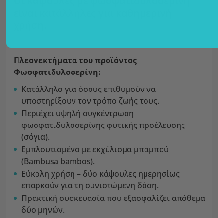
Οι κάψουλες με φωσφατιδυλοσερίνη
είναι κατάλληλες για καθημερινή
χρήση.
Πλεονεκτήματα του προϊόντος
Φωσφατιδυλοσερίνη:
Κατάλληλο για όσους επιθυμούν να
υποστηρίξουν τον τρόπο ζωής τους.
Περιέχει υψηλή συγκέντρωση
φωσφατιδυλοσερίνης φυτικής προέλευσης
(σόγια).
Εμπλουτισμένο με εκχύλισμα μπαμπού
(Bambusa bambos).
Εύκολη χρήση – δύο κάψουλες ημερησίως
επαρκούν για τη συνιστώμενη δόση.
Πρακτική συσκευασία που εξασφαλίζει απόθεμα
δύο μηνών.