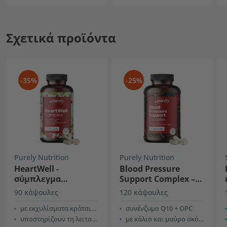
Σχετικά προϊόντα
-35%
-25%
Purely Nutrition
Purely Nutrition
HeartWell -
Blood Pressure
σύμπλεγμα
Support Complex –
φυσικών
σύμπλεγμα για τη
90 κάψουλες
120 κάψουλες
εκχυλισμάτων
ρύθμιση της
με εκχυλίσματα κράταιγου και arjuna
αρτηριακής πίεσης
συνένζυμο Q10 + OPC
υποστηρίζουν τη λειτουργία της καρδιάς
με κάλιο και μαύρο σκόρδο