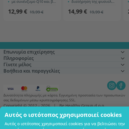
με συνένζυμο Q10 και βιταμίνη Β1
διατήρηση της φυσιολογικής πίεσης του αίματος
12,99 €
14,99 €
19,99 €
19,99 €
Επωνυμία επιχείρησης
Πληροφορίες
Γίνετε μέλος
Βοήθεια και παραγγελίες
Δυνατότητα πληρωμής με κάρτα. Εγγυημένη προστασία των προσωπικών
σας δεδομένων μέσω κρυπτογράφησης SSL.
Copyright © 2012 - 2026   |   Be Healthy Group d.o.o.
Χάρτης ιστότοπου
Χρήση των cookies
Ρυθμίσεις cookies
Αυτός ο ιστότοπος χρησιμοποιεί cookies
Αυτός ο ιστότοπος χρησιμοποιεί cookies για να βελτιώσει την