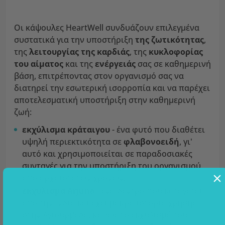
Οι κάψουλες HeartWell συνδυάζουν επιλεγμένα
συστατικά για την υποστήριξη
της ζωτικότητας
,
της
λειτουργίας της καρδιάς
, της
κυκλοφορίας
του αίματος
και της
ενέργειάς
σας σε καθημερινή
βάση, επιτρέποντας στον οργανισμό σας να
διατηρεί την εσωτερική ισορροπία και να παρέχει
αποτελεσματική υποστήριξη στην καθημερινή
ζωή:
εκχύλισμα κράταιγου
- ένα φυτό που διαθέτει
υψηλή περιεκτικότητα σε
φλαβονοειδή
, γι'
αυτό και χρησιμοποιείται σε παραδοσιακές
συνταγές για την υποστήριξη του οργανισμού
από αρχαιοτάτων χρόνων,
εκχύλισμα Arjuna
- ένα δέντρο που κατάγεται
από την Ινδία και έχει μακρά ιστορία χρήσης
στην Αγιουρβέδα, καθώς το εκχύλισμά του