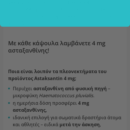
φορέας
, διευκολύνοντας τη διάλυση της
ασταξανθίνης στο πεπτικό σύστημα και την
προετοιμάζει για απορρόφηση στα κύτταρα όπου
χρειάζεται.
Με κάθε κάψουλα λαμβάνετε 4 mg
ασταξανθίνης!
Ποια είναι λοιπόν τα πλεονεκτήματα του
προϊόντος Astaksantin 4 mg;
Περιέχει
ασταξανθίνη από φυσική πηγή
–
μικροφύκη
Haematococcus pluvialis
.
η ημερήσια δόση προσφέρει
4 mg
ασταξανθίνης,
ιδανική επιλογή για σωματικά δραστήρια άτομα
και αθλητές – ειδικά
μετά την άσκηση
,