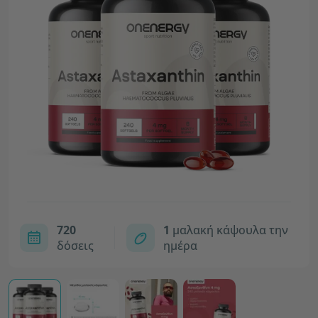
720
1
μαλακή κάψουλα την
δόσεις
ημέρα