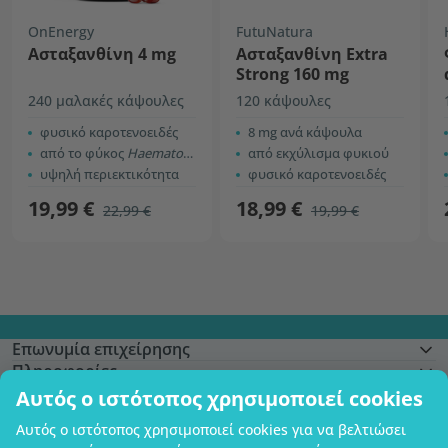
OnEnergy
FutuNatura
Ασταξανθίνη 4 mg
Ασταξανθίνη Extra
Strong 160 mg
240 μαλακές κάψουλες
120 κάψουλες
φυσικό καροτενοειδές
8 mg ανά κάψουλα
από το φύκος
Haematococcus pluvialis
από εκχύλισμα φυκιού
υψηλή περιεκτικότητα
φυσικό καροτενοειδές
19,99 €
18,99 €
22,99 €
19,99 €
Επωνυμία επιχείρησης
Πληροφορίες
Γίνετε μέλος
Αυτός ο ιστότοπος χρησιμοποιεί cookies
Βοήθεια και παραγγελίες
Αυτός ο ιστότοπος χρησιμοποιεί cookies για να βελτιώσει