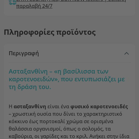
παραλαβή 24/7
Πληροφορίες προϊόντος
Περιγραφή
Ασταξανθίνη – «η βασίλισσα των
καροτενοειδών», που εντυπωσιάζει με
τη δράση του.
Η
ασταξανθίνη
είναι ένα
φυσικό καροτενοειδές
– χρωστική ουσία που δίνει το χαρακτηριστικό
κόκκινο έως πορτοκαλί χρώμα σε ορισμένα
θαλάσσια οργανισμοί, όπως ο σολομός, τα
καβούρια, οι γαρίδες και το κριλ. Ανήκει στην ίδια