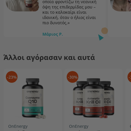
οποία φροντίζω τη νεανική
όψη της επιδερμίδας μου –
και το καλοκαίρι είναι
ιδανική, όταν ο ήλιος είναι
πιο δυνατός.»
Μάριος P.
Πρεσβευτής της OnEnergy
Άλλοι αγόρασαν και αυτά
-23%
-30%
-
OnEnergy
OnEnergy