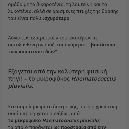
ομάδα με το β-καροτένιο, τη λουτεΐνη και το
λυκοπένιο, αλλά σε ορισμένες πτυχές της δράσης
του είναι πολύ
ισχυρότερο
.
Λόγω των εξαιρετικών του ιδιοτήτων, η
ασταξανθίνη ονομάζεται ακόμη και
"βασίλισσα
των καροτινοειδών"
.
Εξάγεται από την καλύτερη φυσική
πηγή – το μικροφύκος
Haematococcus
pluvialis
.
Στα συμπληρώματα διατροφής, αυτή η χρωστική
ουσία προέρχεται συνήθως από
το
μικροφύκο
Haematococcus pluvialis
,
το οποίο παράγεται ως
προστασία από την