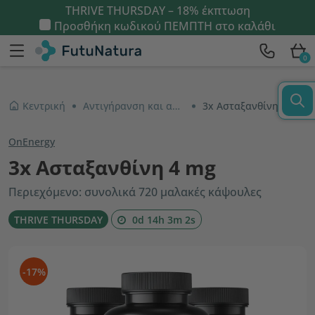
THRIVE THURSDAY – 18% έκπτωση
Προσθήκη κωδικού
ΠΕΜΠΤΗ
στο καλάθι
0
Κεντρική
Αντιγήρανση και αντιοξειδωτικά
3x Ασταξανθίνη 4 mg
OnEnergy
3x Ασταξανθίνη 4 mg
Περιεχόμενο: συνολικά 720 μαλακές κάψουλες
THRIVE THURSDAY
0d 14h 3m 2s
-17%