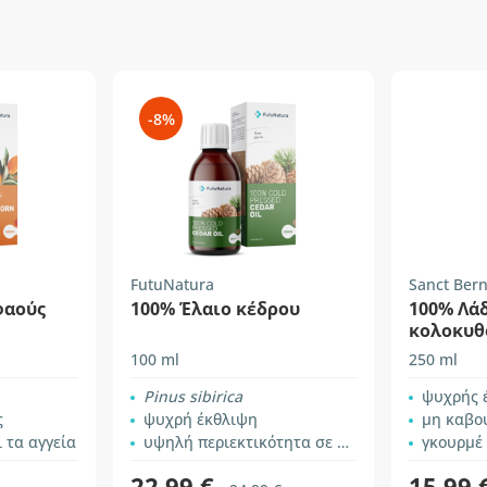
-8%
FutuNatura
Sanct Ber
φαούς
100% Έλαιο κέδρου
100% Λά
κολοκυθ
100 ml
250 ml
Pinus sibirica
ψυχρής 
ς
ψυχρή έκθλιψη
μη καβο
ι τα αγγεία
υψηλή περιεκτικότητα σε βιταμίνη Ε
γκουρμέ
22,99 €
15,99 