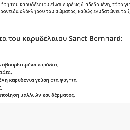
χρήση του καρυδέλαιου είναι ευρέως διαδεδομένη, τόσο γ
φροντίδα ολόκληρου του σώματος, καθώς ενυδατώνει το ξ
α του καρυδέλαιου Sanct Bernhard:
καβουρδισμένα καρύδια
,
πιάτα,
ένη καρυδένια γεύση
στα φαγητά,
ς
,
ιποίηση μαλλιών και δέρματος
.