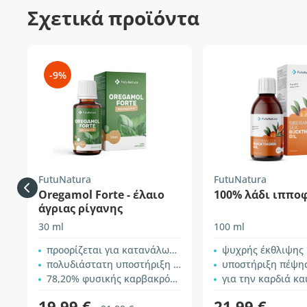
Σχετικά προϊόντα
-9%
FutuNatura
FutuNatura
Oregamol Forte - έλαιο
100% λάδι ιππο
άγριας ρίγανης
30 ml
100 ml
προορίζεται για κατανάλωση
ψυχρής έκθλιψης
πολυδιάστατη υποστήριξη του σώματος
υποστήριξη πέψη
78,20% φυσικής καρβακρόλης
για την καρδιά κα
19,99 €
21,99 €