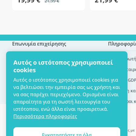
21,99 €
Επωνυμία επιχείρησης
Πληροφορί
Πιστοποίηση ECO
Συχνές ερωτή
Αυτός ο ιστότοπος χρησιμοποιεί
cookies
Επικοινωνία
Brands/εταιρ
Αυτός ο ιστότοπος χρησιμοποιεί cookies για
Σχετικά με εμάς
Εργαλεία GD
να βελτιώσει την εμπειρία σας ως χρήστη και
Παράδοση κα
να σας παρέχει περιεχόμενο. Ορισμένα είναι
απαραίτητα για τη σωστή λειτουργία του
Γενικοί όροι 
ιστότοπου, ενώ άλλα είναι προαιρετικά.
Περισσότερα πληροφορίες
Δυνατότητα πληρωμής με 
Εγκαταστήστε τα όλα
Copyright © 2012 - 2026   |   Be Healthy Group d.o.o.