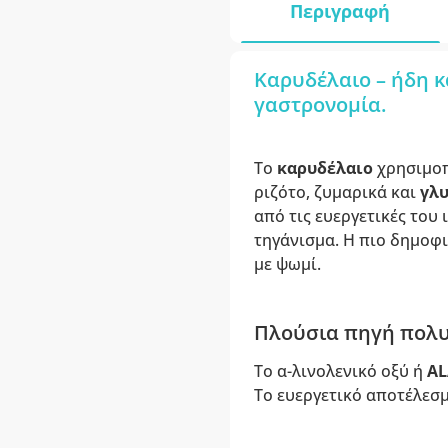
Περιγραφή
Καρυδέλαιο – ήδη κ
γαστρονομία.
Το
καρυδέλαιο
χρησιμο
ριζότο, ζυμαρικά και
γλ
από τις ευεργετικές του 
τηγάνισμα. Η πιο δημοφι
με ψωμί.
Πλούσια πηγή πολυ
Το α-λινολενικό οξύ ή
AL
Το ευεργετικό αποτέλεσμ