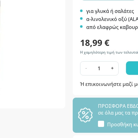
για γλυκά ή σαλάτες
α-λινολενικό οξύ (ALA
από ελαφρώς καβουρ
18,99 €
Η χαμηλότερη τιμή των τελευτα
-
+
Ή επικοινωνήστε μαζί 
ΠΡΟΣΦΟΡΑ ΕΒΔΟΜ
σε όλα μας τα π
Προσθήκη κ