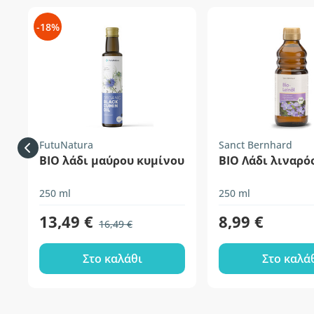
-18%
FutuNatura
Sanct Bernhard
ΒΙΟ λάδι μαύρου κυμίνου
ΒΙΟ Λάδι λιναρ
250 ml
250 ml
13,49 €
8,99 €
16,49 €
Στο καλάθι
Στο καλά