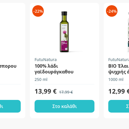
-22%
-24%
FutuNatura
FutuNatur
όσπορου
100% λάδι
BIO Έλαι
γαϊδουράγκαθου
ψυχρής 
ανεπεξέ
250 ml
1000 ml
13,99 €
12,99 
17,99 €
θι
Στο καλάθι
Σ