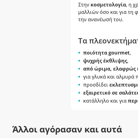
Στην
κοσμετολογία
, η 
μαλλιών όσο και για τη 
την ανανέωσή του.
Τα πλεονεκτήματ
ποιότητα gourmet
,
ψυχρής έκθλιψης
,
από ώριμα, ελαφρώς 
για γλυκά και αλμυρά 
προσδίδει
εκλεπτυσμ
εξαιρετικό σε σαλάτε
κατάλληλο και για
περ
Άλλοι αγόρασαν και αυτά