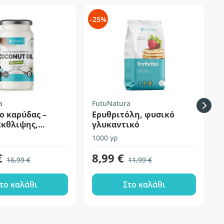
-25%
-
a
FutuNatura
F
ο καρύδας –
Ερυθριτόλη, φυσικό
έκθλιψης,
γλυκαντικό
ργαστο
1000 γρ
5
€
8,99 €
16,99 €
11,99 €
το καλάθι
Στο καλάθι