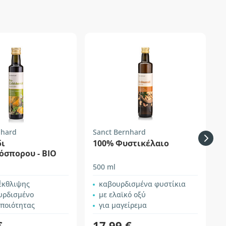
nhard
Sanct Bernhard
S
δι
100% Φυστικέλαιο
όσπορου - ΒΙΟ
500 ml
2
έκθλιψης
καβουρδισμένα φυστίκια
υρδισμένο
με ελαϊκό οξύ
 ποιότητας
για μαγείρεμα
€
17,99 €