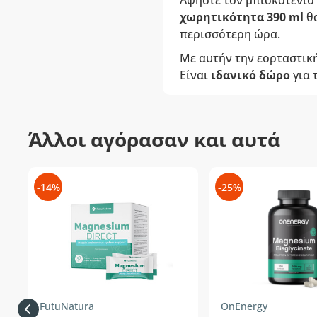
Αφήστε τον μπισκοτένιο 
χωρητικότητα 390 ml
θα
περισσότερη ώρα.
Με αυτήν την εορταστική
Είναι
ιδανικό δώρο
για 
Άλλοι αγόρασαν και αυτά
-14%
-25%
FutuNatura
OnEnergy