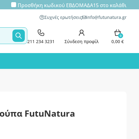
Προσθήκη κωδικού
ΕΒΔΟΜΑΔΑ15
στο καλάθι
Συχνές ερωτήσεις
info@futunatura.gr
0
211 234 3231
Σύνδεση προφίλ
0,00 €
κούπα FutuNatura