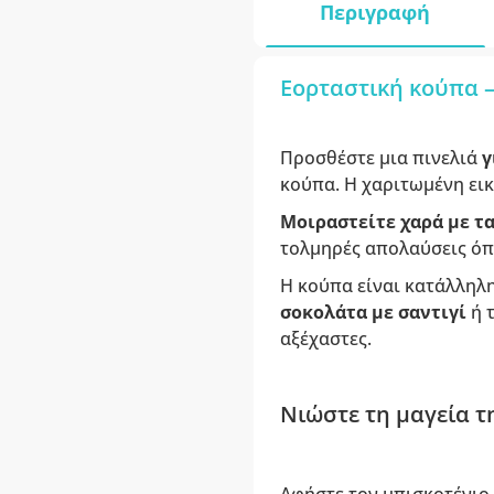
Περιγραφή
Εορταστική κούπα –
Προσθέστε μια πινελιά
γ
κούπα. Η χαριτωμένη ει
Μοιραστείτε χαρά με τ
τολμηρές απολαύσεις ό
Η κούπα είναι κατάλληλη
σοκολάτα με σαντιγί
ή τ
αξέχαστες.
Νιώστε τη μαγεία τ