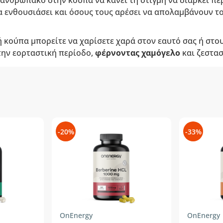
ανθρωπάκο στην κούπα να κάνει τη στιγμή να διαρκεί πε
 ενθουσιάσει και όσους τους αρέσει να απολαμβάνουν το
 κούπα μπορείτε να χαρίσετε χαρά στον εαυτό σας ή στο
την εορταστική περίοδο,
φέρνοντας χαμόγελο
και ζεστασ
-20%
-33%
OnEnergy
OnEnergy