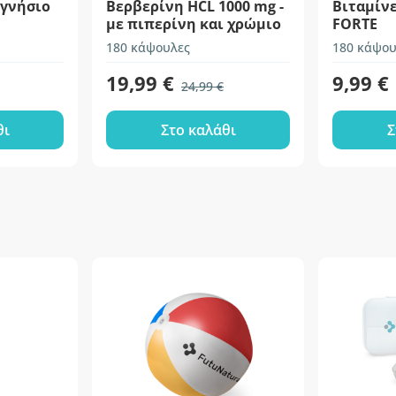
αγνήσιο
Βερβερίνη HCL 1000 mg -
Βιταμίνε
με πιπερίνη και χρώμιο
FORTE
180 κάψουλες
180 κάψου
19,99 €
9,99 €
24,99 €
θι
Στο καλάθι
Σ