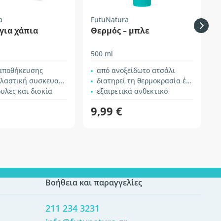
a
FutuNatura
για χάπια
Θερμός – μπλε
500 ml
1
 αποθήκευσης
από ανοξείδωτο ατσάλι
λαστική συσκευασία
διατηρεί τη θερμοκρασία έως 12 ώρες
υλες και δισκία
εξαιρετικά ανθεκτικό
9,99 €
Βοήθεια και παραγγελίες
211 234 3231