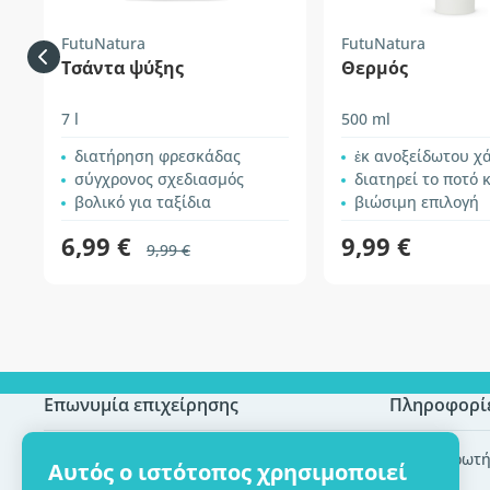
FutuNatura
FutuNatura
Τσάντα ψύξης
Θερμός
7 l
500 ml
διατήρηση φρεσκάδας
ἐκ ανοξείδωτου χ
σύγχρονος σχεδιασμός
διατηρεί το ποτό κρύο ή ζεστό για
βολικό για ταξίδια
βιώσιμη επιλογή
6,99 €
9,99 €
9,99 €
Επωνυμία επιχείρησης
Πληροφορί
Πιστοποίηση ECO
Συχνές ερωτή
Αυτός ο ιστότοπος χρησιμοποιεί