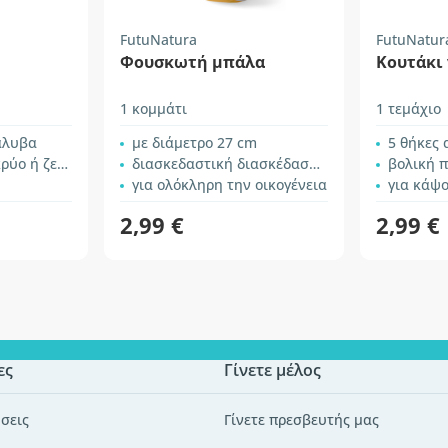
FutuNatura
FutuNatur
Φουσκωτή μπάλα
Κουτάκι 
1 κομμάτι
1 τεμάχιο
άλυβα
με διάμετρο 27 cm
5 θήκες
 έως και 12 ώρες
διασκεδαστική διασκέδαση στην παραλία
βολική π
για ολόκληρη την οικογένεια
για κάψο
2,99 €
2,99 €
ες
Γίνετε μέλος
σεις
Γίνετε πρεσβευτής μας