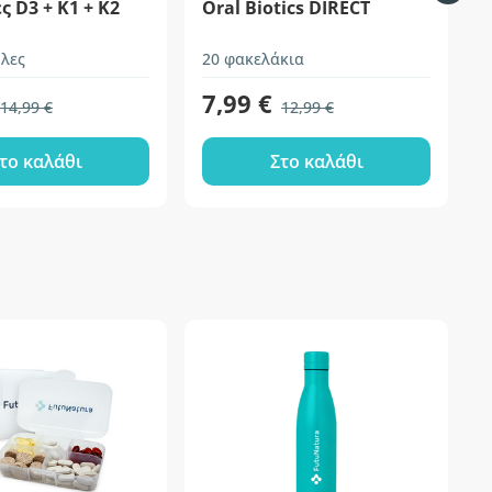
ς D3 + K1 + K2
Oral Biotics DIRECT
λες
20 φακελάκια
1
7,99 €
14,99 €
12,99 €
το καλάθι
Στο καλάθι