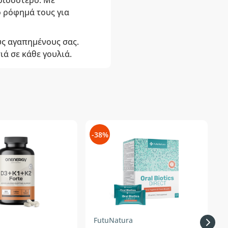
ρισσότερο. Με
 ρόφημά τους για
υς αγαπημένους σας.
ιά σε κάθε γουλιά.
-38%
-
FutuNatura
H