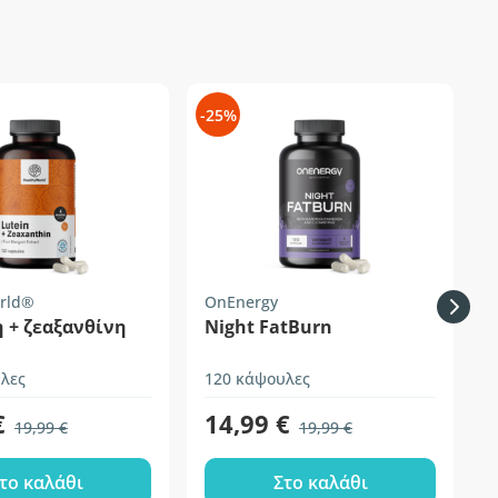
-25%
-
rld®
OnEnergy
H
 + ζεαξανθίνη
Night FatBurn
λες
120 κάψουλες
1
€
14,99 €
19,99 €
19,99 €
το καλάθι
Στο καλάθι