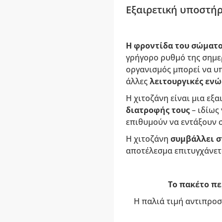
Εξαιρετική υποστήρ
Η φροντίδα του σώματ
γρήγορο ρυθμό της σημε
οργανισμός μπορεί να υ
άλλες
λειτουργικές ενώ
Η χιτοζάνη είναι μια εξ
διατροφής τους
– ιδίως
επιθυμούν να εντάξουν 
Η χιτοζάνη
συμβάλλει σ
αποτέλεσμα επιτυγχάνετα
Το πακέτο πε
Η παλιά τιμή αντιπροσ