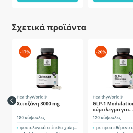
Σχετικά προϊόντα
-17%
-20%
HealthyWorld®
HealthyWorld®
Χιτοζάνη 3000 mg
GLP-1 Modulatio
σύμπλεγμα για
υποστήριξη του
180 κάψουλες
120 κάψουλες
μεταβολισμού
φυσιολογικά επίπεδα χοληστερόλης
με προστιθέμενο συν