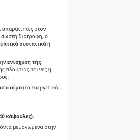
ι απαραίτητες στον
η σωστή διατροφή, ο
επτικά συστατικά
ή
την
ενίσχυση της
ς πλούσιας σε ίνες ή
ους.
στο αίμα
(το ευεργετικό
40 κάψουλες).
οϊόντα μεμονωμένα στην