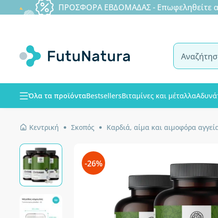
ΠΡΟΣΦΟΡΑ ΕΒΔΟΜΑΔΑΣ - Επωφεληθείτε από
Όλα τα προϊόντα
Bestsellers
Βιταμίνες και μέταλλα
Αδυνά
Κεντρική
Σκοπός
Καρδιά, αίμα και αιμοφόρα αγγεί
-26%