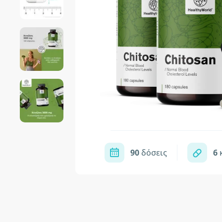
90
δόσεις
6
κ