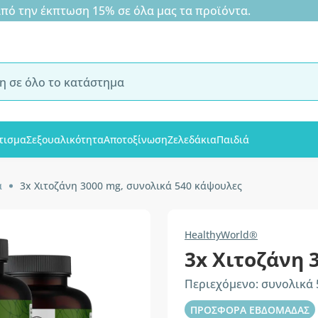
 την έκπτωση 15% σε όλα μας τα προϊόντα.
τισμα
Σεξουαλικότητα
Αποτοξίνωση
Ζελεδάκια
Παιδιά
α
3x Χιτοζάνη 3000 mg, συνολικά 540 κάψουλες
HealthyWorld®
3x Χιτοζάνη 
Περιεχόμενο: συνολικά
ΠΡΟΣΦΟΡΑ ΕΒΔΟΜΑΔΑΣ