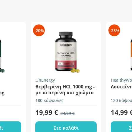
-20%
-25%
OnEnergy
HealthyWo
Βερβερίνη HCL 1000 mg -
Λουτεΐνη
mg
με πιπερίνη και χρώμιο
180 κάψουλες
120 κάψου
19,99 €
14,99 
24,99 €
θι
Στο καλάθι
Σ