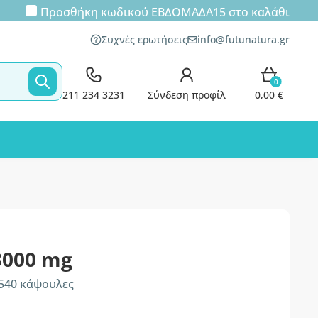
Προσθήκη κωδικού
ΕΒΔΟΜΑΔΑ15
στο καλάθι
Συχνές ερωτήσεις
info@futunatura.gr
0
211 234 3231
Σύνδεση προφίλ
0,00 €
3000 mg
 540 κάψουλες