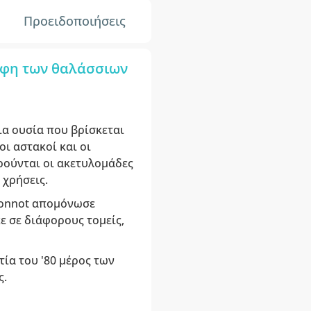
Προειδοποιήσεις
ύφη των θαλάσσιων
ια ουσία που βρίσκεται
οι αστακοί και οι
ιρούνται οι ακετυλομάδες
 χρήσεις.
aconnot απομόνωσε
ε σε διάφορους τομείς,
ία του '80 μέρος των
ς.