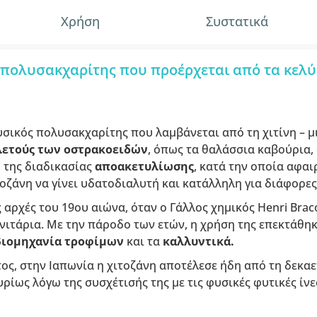
Χρήση
Συστατικά
ς πολυσακχαρίτης που προέρχεται από τα κελ
υσικός πολυσακχαρίτης που λαμβάνεται από τη χιτίνη – μ
λετούς των οστρακοειδών
, όπως τα θαλάσσια καβούρια, 
 της διαδικασίας
αποακετυλίωσης
, κατά την οποία αφα
ιτοζάνη να γίνει υδατοδιαλυτή και κατάλληλη για διάφορες
ις αρχές του 19ου αιώνα, όταν ο Γάλλος χημικός Henri Br
νιτάρια. Με την πάροδο των ετών, η χρήση της επεκτάθηκ
βιομηχανία τροφίμων
και τα
καλλυντικά.
ος, στην Ιαπωνία η χιτοζάνη αποτέλεσε ήδη από τη δεκαετ
ρίως λόγω της συσχέτισής της με τις φυσικές φυτικές ίνε