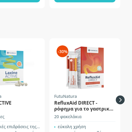
-30%
a
FutuNatura
H
CTIVE
RefluxAid DIRECT -
ρόφημα για το γαστρικό
οξύ
ες
20 φακελάκια
1
επιδράσεις της φράγκουλας
εύκολη χρήση