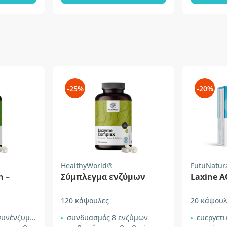
-25%
-20%
HealthyWorld®
FutuNatur
n –
Σύμπλεγμα ενζύμων
Laxine A
120 κάψουλες
20 κάψουλ
ένζυμο Q10
συνδυασμός 8 ενζύμων
ευεργετικές 