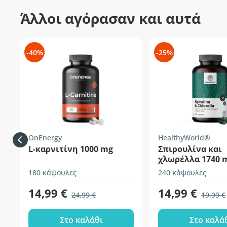
Άλλοι αγόρασαν και αυτά
-40%
-25%
OnEnergy
HealthyWorld®
L-καρνιτίνη 1000 mg
Σπιρουλίνα και
χλωρέλλα 1740 
180 κάψουλες
240 κάψουλες
14,99 €
14,99 €
24,99 €
19,99 €
Στο καλάθι
Στο καλά