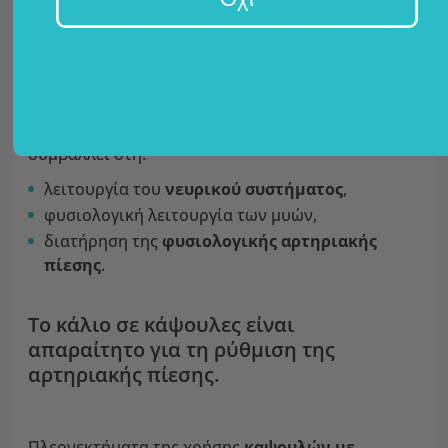
προσεκτικά
και
με μέτρο
- γι' αυτό οι κάψουλες
με χλωριούχο κάλιο περιέχουν τηνη
βέλτιστη
δόση
, την οποία μπορείτε να
προσαρμόσετε στις
δικές σας
ανάγκες
(επιλέγοντας 2 ή 3 κάψουλες
την ημέρα).
Γιατί να καταναλώνουμε κάλιο;
Επειδή
συμβάλλει στη:
λειτουργία του
νευρικού
συστήματος
,
φυσιολογική λειτουργία των μυών,
διατήρηση της
φυσιολογικής
αρτηριακής
πίεσης
.
Το κάλιο σε κάψουλες είναι
απαραίτητο για τη ρύθμιση της
αρτηριακής πίεσης.
Πλεονεκτήματα της χρήσης
καψουλών με