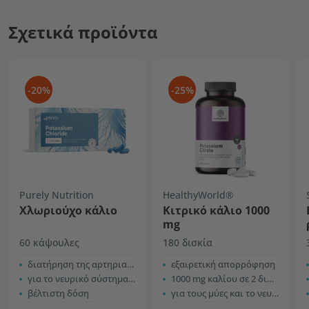
Σχετικά προϊόντα
-20%
-25%
Purely Nutrition
HealthyWorld®
Χλωριούχο κάλιο
Κιτρικό κάλιο 1000
mg
60 κάψουλες
180 δισκία
διατήρηση της αρτηριακής πίεσης
εξαιρετική απορρόφηση
για το νευρικό σύστημα και τους μύες
1000 mg καλίου σε 2 δισκία
βέλτιστη δόση
για τους μύες και το νευρικό σύστημα