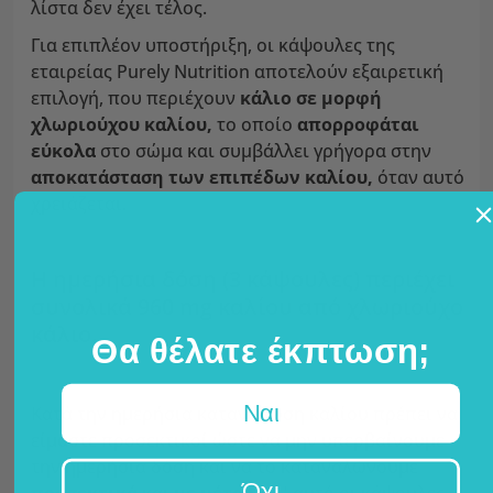
λίστα δεν έχει τέλος.
Για επιπλέον υποστήριξη, οι κάψουλες της
εταιρείας Purely Nutrition αποτελούν εξαιρετική
επιλογή, που περιέχουν
κάλιο σε μορφή
χλωριούχου καλίου,
το οποίο
απορροφάται
εύκολα
στο σώμα και συμβάλλει γρήγορα στην
αποκατάσταση των επιπέδων καλίου,
όταν αυτό
χρειάζεται.
Η ημερήσια δόση (3 κάψουλες) περιέχει
συνολικά 960 mg καλίου από χλωριούχο
κάλιο.
Θα θέλατε έκπτωση;
Ναι
Κατά την ημερήσια κατανάλωση καλίου πρέπει να
είμαστε προσεκτικοί ώστε να μην υπερβαίνουμε
την ημερήσια δόση και να το καταναλώνουμε
Όχι