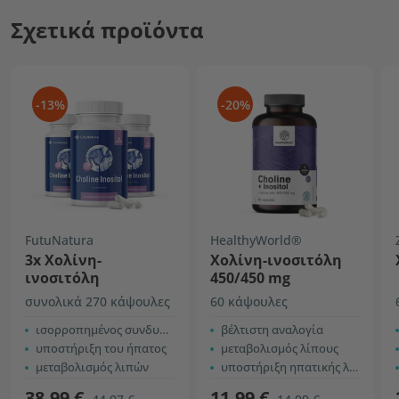
Σχετικά προϊόντα
-13%
-20%
FutuNatura
HealthyWorld®
3x Χολίνη-
Χολίνη-ινοσιτόλη
ινοσιτόλη
450/450 mg
συνολικά 270 κάψουλες
60 κάψουλες
ισορροπημένος συνδυασμός
βέλτιστη αναλογία
υποστήριξη του ήπατος
μεταβολισμός λίπους
μεταβολισμός λιπών
υποστήριξη ηπατικής λειτουργίας
38,99 €
11,99 €