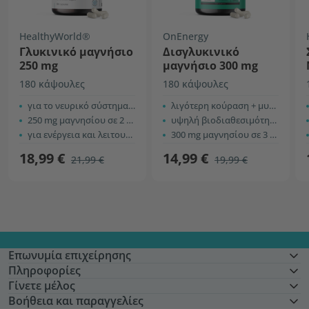
HealthyWorld®
OnEnergy
Γλυκινικό μαγνήσιο
Δισγλυκινικό
250 mg
μαγνήσιο 300 mg
180 κάψουλες
180 κάψουλες
για το νευρικό σύστημα και τους μύες
λιγότερη κούραση + μυϊκό + νευρικό σύστημα
250 mg μαγνησίου σε 2 κάψουλες
υψηλή βιοδιαθεσιμότητα
για ενέργεια και λειτουργία των μυών
300 mg μαγνησίου σε 3 κάψουλες
18,99 €
14,99 €
21,99 €
19,99 €
Επωνυμία επιχείρησης
Πληροφορίες
Γίνετε μέλος
Βοήθεια και παραγγελίες