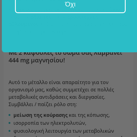
Όχι
Αυξημένες ανάγκες σε μαγνήσιο παρουσιάζουν
συχνά οι
αθλητές
και οι
ερασιτέχνες
αθλούμενοι
, καθώς είναι ένα από τα μέταλλα που
αποβάλλεται με τον ιδρώτα.
Με 2 κάψουλες το σώμα σας λαμβάνει
444 mg μαγνησίου!
Αυτό το μέταλλο είναι απαραίτητο για τον
οργανισμό μας, καθώς συμμετέχει σε πολλές
μεταβολικές αντιδράσεις και διεργασίες.
Συμβάλλει / παίζει ρόλο στη:
μείωση της κούρασης
και της κόπωσης,
ισορροπία των ηλεκτρολυτών,
φυσιολογική λειτουργία των μεταβολικών