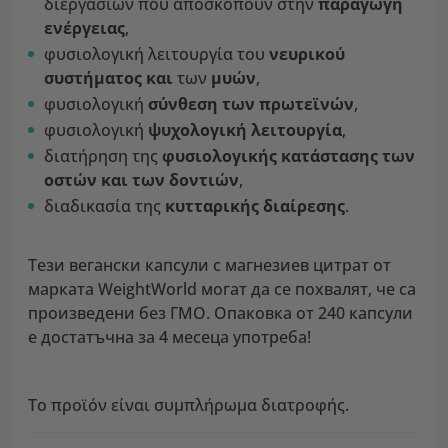
διεργασιών που αποσκοπούν στην
παραγωγή
ενέργειας
,
φυσιολογική λειτουργία του
νευρικού
συστήματος
και
των
μυών
,
φυσιολογική
σύνθεση των πρωτεϊνών
,
φυσιολογική
ψυχολογική λειτουργία
,
διατήρηση της
φυσιολογικής κατάστασης των
οστών και των δοντιών
,
διαδικασία της
κυτταρικής διαίρεσης
.
Тези вегански капсули с магнезиев цитрат от
марката WeightWorld могат да се похвалят, че са
произведени без ГМО. Опаковка от 240 капсули
е достатъчна за 4 месеца употреба!
Το προϊόν είναι συμπλήρωμα διατροφής.