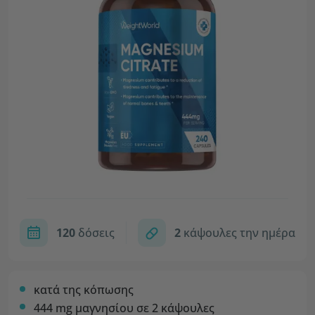
120
δόσεις
2
κάψουλες την ημέρα
κατά της κόπωσης
444 mg μαγνησίου σε 2 κάψουλες