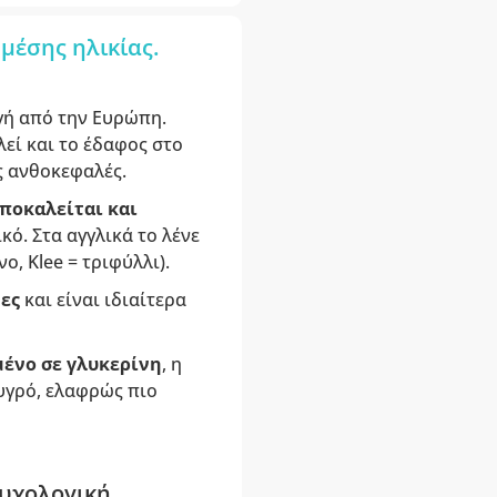
μέσης ηλικίας.
ωγή από την Ευρώπη.
εί και το έδαφος στο
ς ανθοκεφαλές.
ποκαλείται και
κό. Στα αγγλικά το λένε
νο, Klee = τριφύλλι).
ες
και είναι ιδιαίτερα
μένο σε γλυκερίνη
, η
 υγρό, ελαφρώς πιο
ψυχολογική