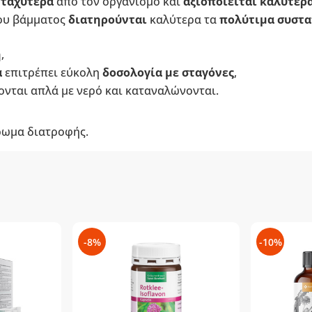
 ταχύτερα
από τον οργανισμό και
αξιοποιείται καλύτερ
ου βάμματος
διατηρούνται
καλύτερα τα
πολύτιμα συστα
η
,
α
επιτρέπει εύκολη
δοσολογία με σταγόνες
,
ονται απλά με νερό και καταναλώνονται.
ρωμα διατροφής.
-8%
-10%