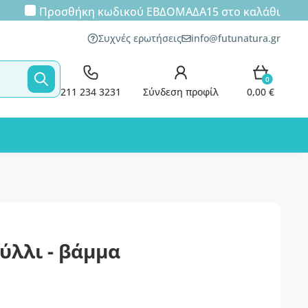
Προσθήκη κωδικού
ΕΒΔΟΜΑΔΑ15
στο καλάθι
Συχνές ερωτήσεις
info@futunatura.gr
0
211 234 3231
Σύνδεση προφίλ
0,00 €
ύλλι - βάμμα