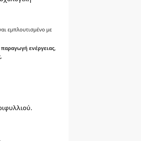
ναι εμπλουτισμένο με
ν
παραγωγή
ενέργειας
,
ς
,
ριφυλλιού.