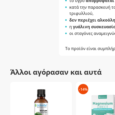
το υγρό
απορροφάται
κατά την παρασκευή τ
τριφυλλιού,
δεν περιέχει αλκοόλ
η
γυάλινη συσκευασί
οι σταγόνες αναμειγνύ
Το προϊόν είναι συμπλή
Άλλοι αγόρασαν και αυτά
-14%