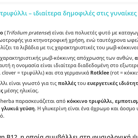
ριφύλλι – ιδιαίτερα δημοφιλές στις γυναίκες 
ιο
(
Trifolium pratense
) είναι ένα πολυετές φυτό με καταγ
ζωοτροφής για κτηνοτροφική χρήση, ενώ ταυτόχρονα ωφελ
λίζει τα λιβάδια με τις χαρακτηριστικές του μωβ-κόκκινε
 χαρακτηριστικής μωβ-κόκκινης απόχρωσης των ανθών,
α
 αυτή η ονομασία είναι ιδιαίτερα διαδεδομένη στο εξωτερι
, clover = τριφύλλι) και στα γερμανικά
Rotklee
(rot = κόκκι
λλι είναι γνωστό για τις
πολλές
του
ευεργετικές ιδιότητ
ες
μέσης ηλικίας.
oherba παρασκευάζεται από
κόκκινο τριφύλλι, εμποτισ
α
γλυκιά γεύση
. Η γλυκερίνη είναι ένα άχρωμο και άοσμο
ό.
ίνη B12, η οποία συμβάλλει στη φυσιολογική 