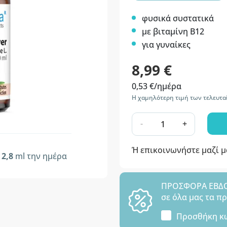
φυσικά συστατικά
με βιταμίνη B12
για γυναίκες
8,99 €
0,53 €/ημέρα
Η χαμηλότερη τιμή των τελευταί
-
+
Ή επικοινωνήστε μαζί 
2,8
ml την ημέρα
ΠΡΟΣΦΟΡΑ ΕΒΔΟΜ
σε όλα μας τα π
Προσθήκη κ