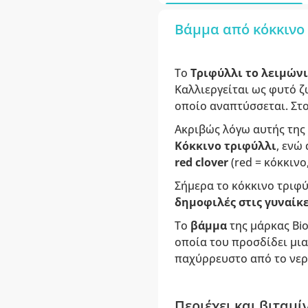
Βάμμα από κόκκινο τ
Το
Τριφύλλι το λειμών
Καλλιεργείται ως φυτό 
οποίο αναπτύσσεται. Στο
Ακριβώς λόγω αυτής της
Κόκκινο τριφύλλι
, ενώ
red clover
(red = κόκκινο
Σήμερα το κόκκινο τριφύ
δημοφιλές στις γυναίκ
Το
βάμμα
της μάρκας Bi
οποία του προσδίδει μι
παχύρρευστο από το νερ
Περιέχει και βιταμ