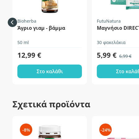
Bioherba
FutuNatura
Άγριο γιαμ - βάμμα
Μαγνήσιο DIREC
50 ml
30 φακελάκια
12,99 €
5,99 €
6,99 €
Στο καλάθι
Στο καλά
Σχετικά προϊόντα
-8%
-24%