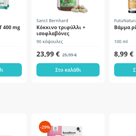
Sanct Bernhard
FutuNatur
T 400 mg
Κόκκινο τριφύλλι +
Βάμμα ρί
ισοφλαβόνες
90 κάψουλες
100 ml
23,99 €
8,99 €
25,99 €
θι
Στο καλάθι
Σ
-29%