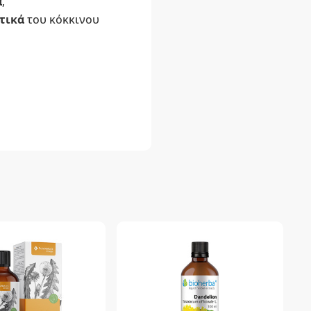
α
,
τικά
του κόκκινου