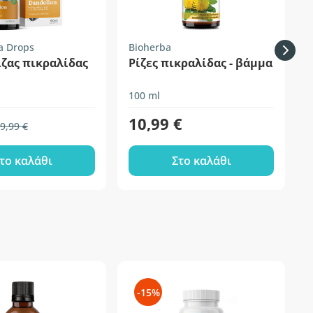
a Drops
Bioherba
B
ζας πικραλίδας
Ρίζες πικραλίδας - βάμμα
100 ml
5
10,99 €
9,99 €
το καλάθι
Στο καλάθι
-15%