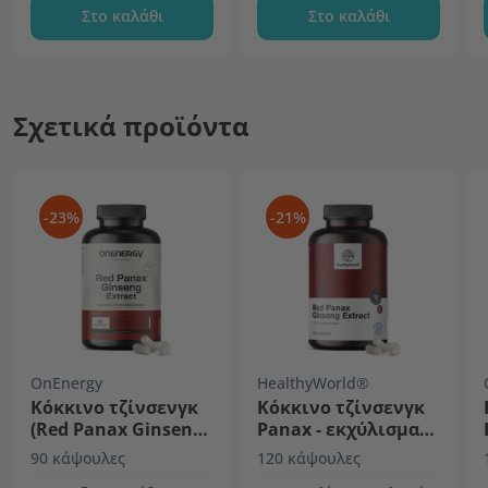
Στο καλάθι
Στο καλάθι
Σχετικά προϊόντα
-23%
-21%
OnEnergy
HealthyWorld®
Κόκκινο τζίνσενγκ
Κόκκινο τζίνσενγκ
(Red Panax Ginseng)
Panax - εκχύλισμα
– εκχύλισμα
κόκκινου τζίνσενγκ
90 κάψουλες
120 κάψουλες
600 mg