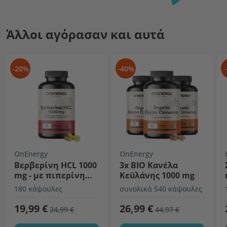
Άλλοι αγόρασαν και αυτά
-20%
-40%
OnEnergy
OnEnergy
Βερβερίνη HCL 1000
3x BIO Κανέλα
mg - με πιπερίνη
Κεϋλάνης 1000 mg
και χρώμιο
180 κάψουλες
συνολικά 540 κάψουλες
19,99 €
26,99 €
24,99 €
44,97 €