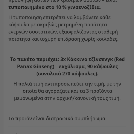
πρόσληψη αυτών των κρίσιμων ουσιών – είναι
τυποποιημένο στο 10 % γινσενοζίδια
.
Η τυποποίηση επιτρέπει να λαμβάνετε κάθε
κάψουλα με ακριβώς μετρημένη ποσότητα
ενεργών συστατικών, εξασφαλίζοντας σταθερή
ποιότητα και ισχυρή επίδραση χωρίς κοιλάδες.
Το πακέτο περιέχει: 3x Κόκκινο τζίνσενγκ (Red
Panax Ginseng) – εκχύλισμα, 90 κάψουλες
(συνολικά 270 κάψουλες).
Η παλιά τιμή αντιπροσωπεύει την τιμή, με την
οποία θα αγοράζατε και τα 3 προϊόντα
μεμονωμένα στην αρχική/κανονική τους τιμή.
Το προϊόν είναι διατροφικό συμπλήρωμα.