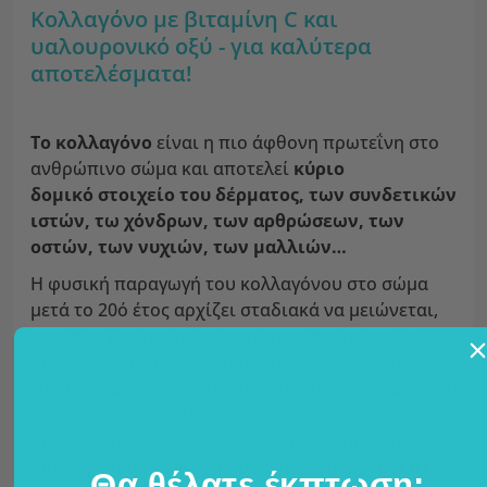
Κολλαγόνο με βιταμίνη C και
υαλουρονικό οξύ - για καλύτερα
αποτελέσματα!
Το κολλαγόνο
είναι η πιο άφθονη πρωτεΐνη στο
ανθρώπινο σώμα και αποτελεί
κύριο
δομικό στοιχείο του δέρματος, των συνδετικών
ιστών, τω χόνδρων, των αρθρώσεων, των
οστών, των νυχιών, των μαλλιών…
Η φυσική παραγωγή του κολλαγόνου στο σώμα
μετά το 20ό έτος αρχίζει σταδιακά να μειώνεται,
κάτι που μπορούμε να παρατηρήσουμε και να
αισθανθούμε με διάφορους τρόπους, γι' αυτό
είναι σημαντικό να διεγείρουμε την παραγωγή του
κολλαγόνου. Για αυτόν τον σκοπό, στη FutuNatura
δημιουργήσαμε ένα πολύ ξεχωριστό
ρόφημα
κολλαγόνου,
το οποίο πρωτίστως
στοχεύει στο
Θα θέλατε έκπτωση;