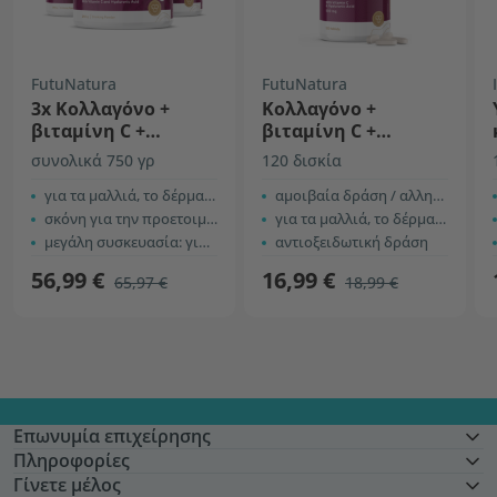
FutuNatura
FutuNatura
3x Κολλαγόνο +
Κολλαγόνο +
βιταμίνη C +
βιταμίνη C +
υαλουρονικό οξύ
υαλουρονικό οξύ
συνολικά 750 γρ
120 δισκία
για τα μαλλιά, το δέρμα, τα νύχια, τις αρθρώσεις ...
αμοιβαία δράση / αλληλεπίδραση
σκόνη για την προετοιμασία ροφήματος με γεύση passion fruit
για τα μαλλιά, το δέρμα και τα νύχια
μεγάλη συσκευασία: για 59 ροφήματα
αντιοξειδωτική δράση
56,99 €
16,99 €
65,97 €
18,99 €
Επωνυμία επιχείρησης
Πληροφορίες
Γίνετε μέλος