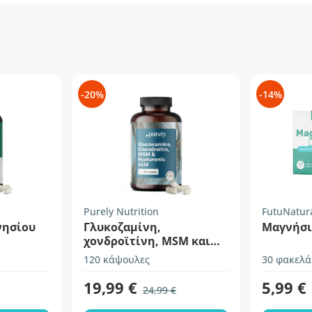
-20%
-14%
Purely Nutrition
FutuNatur
νησίου
Γλυκοζαμίνη,
Μαγνήσι
χονδροϊτίνη, MSM και
υαλουρονικό οξύ
120 κάψουλες
30 φακελά
19,99 €
5,99 €
24,99 €