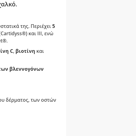
χαλκό.
στατικά της. Περιέχει
5
artidyss®) και III, ενώ
t®.
ίνη C
,
βιοτίνη
και
των βλεννογόνων
ου δέρματος, των οστών