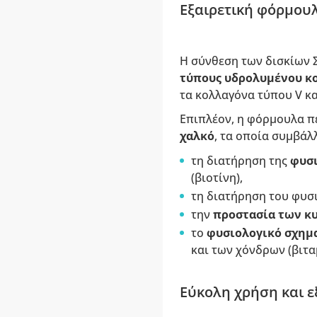
Εξαιρετική φόρμουλ
Η σύνθεση των δισκίων Σ
τύπους υδρολυμένου κ
τα κολλαγόνα τύπου V κ
Επιπλέον, η φόρμουλα π
χαλκό
, τα οποία συμβάλ
τη διατήρηση της
φυσι
(βιοτίνη),
τη διατήρηση του φυσ
την
προστασία των κυ
το
φυσιολογικό σχημ
και των χόνδρων (βιταμ
Εύκολη χρήση και 