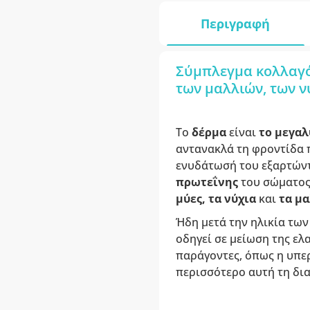
Περιγραφή
Σύμπλεγμα κολλαγόν
των μαλλιών, των ν
Το
δέρμα
είναι
το μεγαλ
αντανακλά τη φροντίδα π
ενυδάτωσή του εξαρτώντ
πρωτεΐνης
του σώματος.
μύες, τα νύχια
και
τα μα
Ήδη μετά την ηλικία τω
οδηγεί σε μείωση της ε
παράγοντες, όπως η υπε
περισσότερο αυτή τη δια