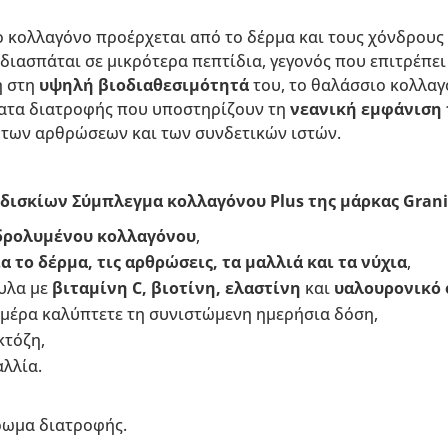
 κολλαγόνο προέρχεται από το δέρμα και τους χόνδρους 
διασπάται σε μικρότερα πεπτίδια, γεγονός που επιτρέπε
η στη
υψηλή βιοδιαθεσιμότητά
του, το θαλάσσιο κολλαγ
ατα διατροφής που υποστηρίζουν τη
νεανική εμφάνιση 
α των αρθρώσεων και των συνδετικών ιστών.
δισκίων Σύμπλεγμα κολλαγόνου Plus της μάρκας Granio
δρολυμένου κολλαγόνου
,
α το δέρμα, τις αρθρώσεις, τα μαλλιά και τα νύχια
,
υλα με
βιταμίνη C, βιοτίνη, ελαστίνη
και
υαλουρονικό 
 ημέρα καλύπτετε τη συνιστώμενη ημερήσια δόση,
κτόζη,
λλία.
ρωμα διατροφής.