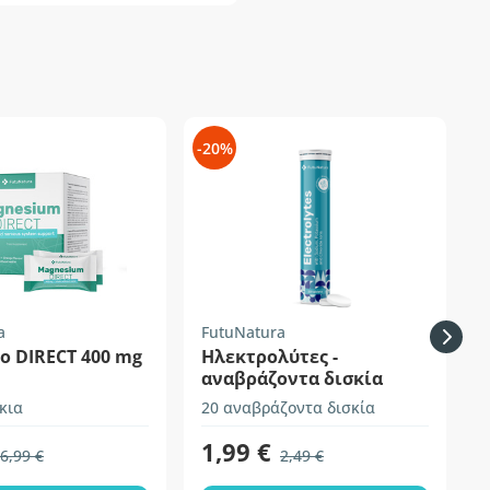
-20%
-
a
FutuNatura
H
ο DIRECT 400 mg
Ηλεκτρολύτες -
αναβράζοντα δισκία
κια
20 αναβράζοντα δισκία
1
1,99 €
6,99 €
2,49 €