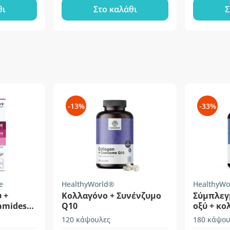
θι
Στο καλάθι
Σ
-13%
-33%
e
HealthyWorld®
HealthyWo
 +
Κολλαγόνο + Συνένζυμο
Σύμπλεγ
amides
Q10
οξύ + κο
120 κάψουλες
180 κάψου