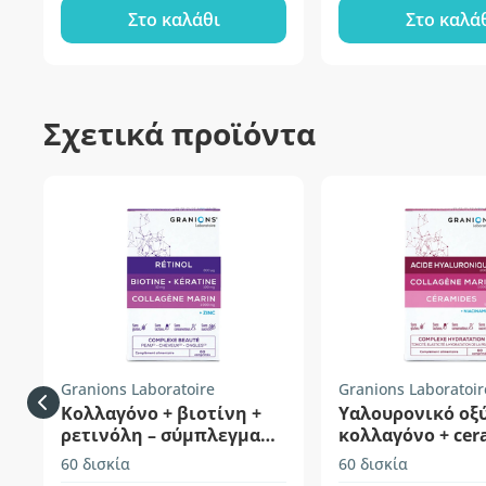
Στο καλάθι
Στο καλά
Σχετικά προϊόντα
Granions Laboratoire
Granions Laboratoir
Κολλαγόνο + βιοτίνη +
Υαλουρονικό οξύ
ρετινόλη – σύμπλεγμα
κολλαγόνο + cer
ομορφιάς
(κεραμίδια)
60 δισκία
60 δισκία