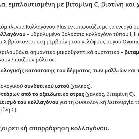
α, εμπλουτισμένη με βιταμίνη C, βιοτίνη και 
ύμπλεγμα Κολλαγόνου Plus εντυπωσιάζει με τα ενεργά συ
ολλαγόνου
– υδρολυμένο θαλάσσιο κολλαγόνο τύπου I, II (C
αι X βρίσκονται στη μεμβράνη του κελύφους αυγού Ovome
εριλαμβάνει σημαντικά μικροθρεπτικά συστατικά –
βιταμ
λουν / παίζουν ρόλο σε:
ολογικής κατάστασης του δέρματος
,
των μαλλιών
και
ιολογικού
συνδετικού ιστού
(χαλκός),
ττάρων από το οξειδωτικό στρες
(χαλκός, βιταμίνη C),
ατισμό του κολλαγόνου
για τη φυσιολογική λειτουργία τ
ίνη C).
εξαιρετική απορρόφηση κολλαγόνου.