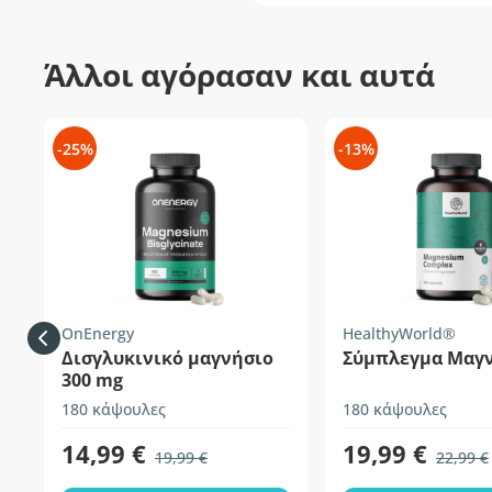
Άλλοι αγόρασαν και αυτά
-25%
-13%
OnEnergy
HealthyWorld®
Δισγλυκινικό μαγνήσιο
Σύμπλεγμα Μαγ
300 mg
180 κάψουλες
180 κάψουλες
14,99 €
19,99 €
19,99 €
22,99 €