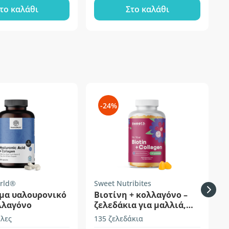
το καλάθι
Στο καλάθι
-24%
rld®
Sweet Nutribites
F
μα υαλουρονικό
Βιοτίνη + κολλαγόνο –
λλαγόνο
ζελεδάκια για μαλλιά,
δέρμα και νύχια
λες
135 ζελεδάκια
5