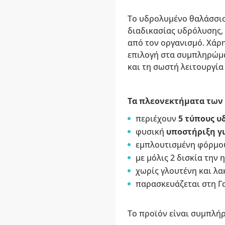
Το υδρολυμένο θαλάσσιο
διαδικασίας υδρόλυσης, 
από τον οργανισμό. Χάρ
επιλογή στα συμπληρώμ
και τη σωστή λειτουργί
Τα πλεονεκτήματα των 
περιέχουν
5 τύπους υ
φυσική
υποστήριξη γι
εμπλουτισμένη φόρμο
με μόλις 2 δισκία την
χωρίς γλουτένη και λα
παρασκευάζεται στη Γα
Το προϊόν είναι συμπλή