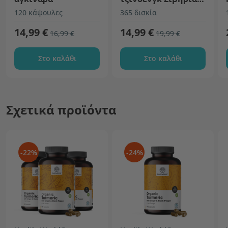
6600 mg
120 κάψουλες
365 δισκία
14,99 €
14,99 €
16,99 €
19,99 €
Στο καλάθι
Στο καλάθι
Σχετικά προϊόντα
-22%
-24%