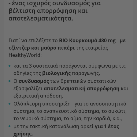
- ένας ισχυρός συνδυασμός για
βέλτιστη απορρόφηση και
αποτελεσματικότητα.
Γιατί να επιλέξετε το
ΒΙΟ Κουρκουμά 480 mg - με
τζίντζερ και μαύρο πιπέρι
της εταιρείας
HealthyWorld:
και τα 3 συστατικά παράγονται σύμφωνα με τις
οδηγίες της
βιολογικής
παραγωγής,
Ο
συνδυασμός
των θρεπτικών συστατικών
εξασφαλίζει
αποτελεσματική απορρόφηση
και
εξαιρετική απόδοση,
Ολόπλευρη υποστήριξη - για το ανοσοποιητικό
σύστημα, το αναπνευστικό σύστημα, το συκώτι,
το νευρικό σύστημα, το αίμα, την καρδιά, κ.α.,
με την τακτική κατανάλωση αρκεί
για 1 έτος
χρήσης.