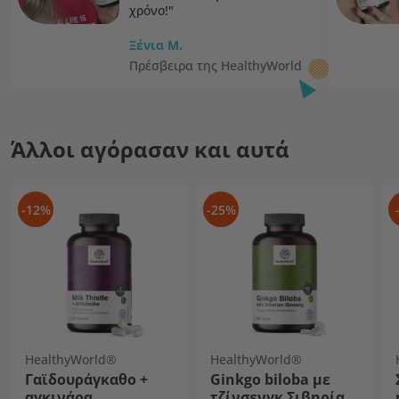
χρόνο!"
Ξένια M.
Πρέσβειρα της HealthyWorld
Άλλοι αγόρασαν και αυτά
-12%
-25%
HealthyWorld®
HealthyWorld®
Γαϊδουράγκαθο +
Ginkgo biloba με
αγκινάρα
τζίνσενγκ Σιβηρίας