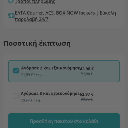
Τρόποι πληρωμής
ΕΛΤΑ Courier, ACS, BOX NOW lockers | Εύκολη
παραλαβή 24/7
Ποσοτική έκπτωση
Αγόρασε 2 και εξοικονόμησε
43,98 €
53,98 €
21,99 € / τεμ.
Αγόρασε 3 και εξοικονόμησε
62,97 €
80,97 €
20,99 € / τεμ.
Προσθήκη πακέτου στο καλάθι