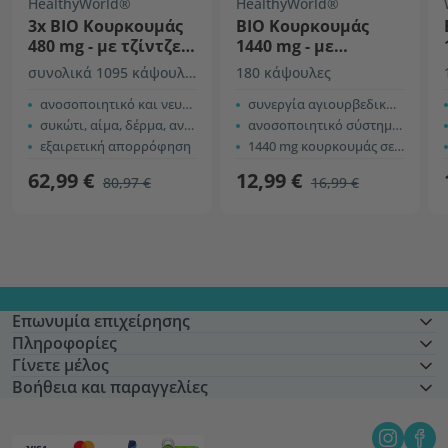
HealthyWorld®
HealthyWorld®
3x ΒΙΟ Κουρκουμάς
BIO Κουρκουμάς
480 mg - με τζίντζερ
1440 mg - με
και μαύρο πιπέρι
τζίντζερ και μαύρο
συνολικά 1095 κάψουλες
180 κάψουλες
πιπέρι
ανοσοποιητικό και νευρικό σύστημα
συνεργία αγιουρβεδικών συστατικών
συκώτι, αίμα, δέρμα, αναπνευστικό
ανοσοποιητικό σύστημα, αναπνευστικό σύστημα, κυκλοφορικό σύστημα
εξαιρετική απορρόφηση
1440 mg κουρκουμάς σε 2 κάψουλες
62,99 €
12,99 €
80,97 €
16,99 €
Επωνυμία επιχείρησης
Πληροφορίες
Γίνετε μέλος
Βοήθεια και παραγγελίες