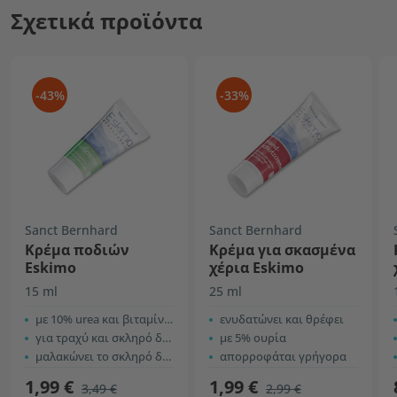
Σχετικά προϊόντα
-43%
-33%
Sanct Bernhard
Sanct Bernhard
Κρέμα ποδιών
Κρέμα για σκασμένα
Eskimo
χέρια Eskimo
15 ml
25 ml
με 10% urea και βιταμίνη Ε
ενυδατώνει και θρέφει
για τραχύ και σκληρό δέρμα
με 5% ουρία
μαλακώνει το σκληρό δέρμα
απορροφάται γρήγορα
1,99 €
1,99 €
3,49 €
2,99 €