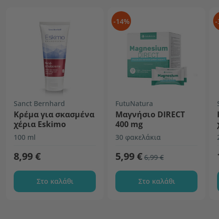
-14%
-
Sanct Bernhard
FutuNatura
Κρέμα για σκασμένα
Μαγνήσιο DIRECT
χέρια Eskimo
400 mg
100 ml
30 φακελάκια
8,99 €
5,99 €
6,99 €
Στο καλάθι
Στο καλάθι