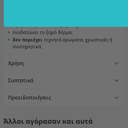
Κρέμας ποδιών Eskimo:
περιέχει
10% ουρία
και
5% βιταμίνη Ε
,
εξαιρετική
ενυδατική δράση
,
ενυδατώνει το ξηρό δέρμα,
δεν περιέχει
τεχνητά αρώματα, χρωστικές ή
συντηρητικά.
Χρήση
Συστατικά
Προειδοποιήσεις
Άλλοι αγόρασαν και αυτά