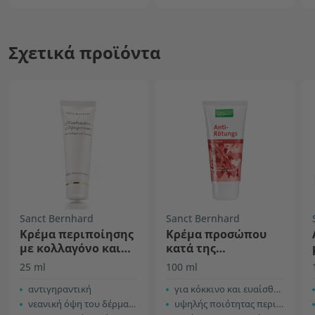
Σχετικά προϊόντα
Sanct Bernhard
Sanct Bernhard
Κρέμα περιποίησης
Κρέμα προσώπου
με κολλαγόνο και
κατά της
καροτίνη
ερυθρότητας
25 ml
100 ml
αντιγηραντική
για κόκκινο και ευαίσθητο δέρμα
νεανική όψη του δέρματος
υψηλής ποιότητας περιποίηση