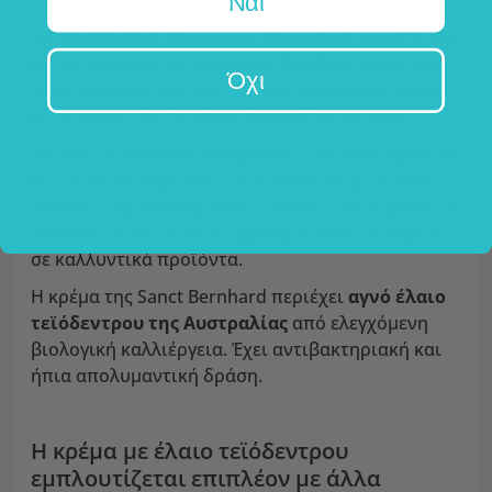
Ναι
Το
Τεϊόδεντρο
(
Melaleuca alternifolia
), γνωστό και
με την αγγλική του ονομασία
Tea Tree
, είναι ένα
Όχι
ψηλό αειθαλές δέντρο που δεν έχει καμία σχέση
με το φυτό από το οποίο παράγεται το τσάι.
Κατάγεται
από την Αυστραλία
, ενώ καλλιεργείται
και σε άλλες περιοχές του κόσμου, κυρίως στην
Ασία και την Αφρική. Από τα φύλλα του παράγεται
αιθέριο έλαιο, το οποίο χρησιμοποιείται ευρέως
σε καλλυντικά προϊόντα.
Η κρέμα της Sanct Bernhard περιέχει
αγνό έλαιο
τεϊόδεντρου της Αυστραλίας
από ελεγχόμενη
βιολογική καλλιέργεια. Έχει αντιβακτηριακή και
ήπια απολυμαντική δράση.
Η κρέμα με έλαιο τεϊόδεντρου
εμπλουτίζεται επιπλέον με άλλα