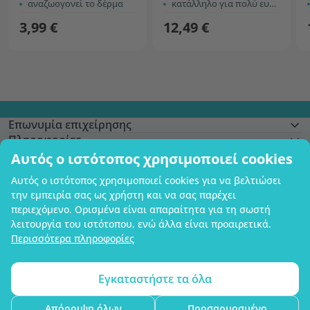
αναζωογονεί το δέρμα
κατάλληλο για πολύ ευαίσθητο δέρμα
3,99 €
12,49 €
Επωνυμία επιχείρησης
Πληροφορίες
Γίνετε μέλος
Αυτός ο ιστότοπος χρησιμοποιεί cookies
Βοήθεια και παραγγελίες
Αυτός ο ιστότοπος χρησιμοποιεί cookies για να βελτιώσει
την εμπειρία σας ως χρήστη και να σας παρέχει
περιεχόμενο. Ορισμένα είναι απαραίτητα για τη σωστή
λειτουργία του ιστότοπου, ενώ άλλα είναι προαιρετικά.
Δυνατότητα πληρωμής με κάρτα. Εγγυημένη προστασία των προσωπικών
Περισσότερα πληροφορίες
σας δεδομένων μέσω κρυπτογράφησης SSL.
Copyright © 2012 - 2026   |   Be Healthy Group d.o.o.
Χάρτης ιστότοπου
Χρήση των cookies
Ρυθμίσεις cookies
Εγκαταστήστε τα όλα
Απόρριψη όλων
Προσαρμοσμένο