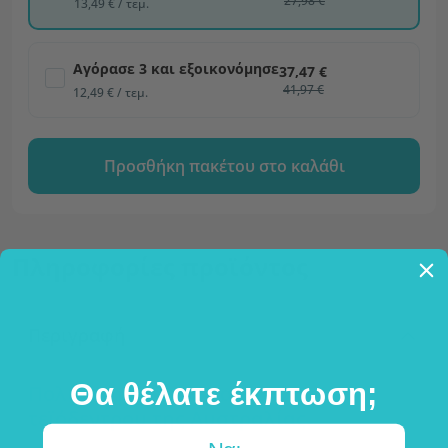
27,98 €
13,49 € / τεμ.
Αγόρασε 3 και εξοικονόμησε
37,47 €
41,97 €
12,49 € / τεμ.
Προσθήκη πακέτου στο καλάθι
Πληροφορίες προϊόντος
Περιγραφή
Θα θέλατε έκπτωση;
Πολύτιμη κρέμα με αγνό έλαιο
τεϊόδεντρου της Αυστραλίας.