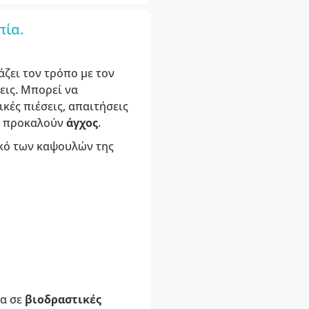
πία.
άζει τον τρόπο με τον
εις. Μπορεί να
ές πιέσεις, απαιτήσεις
ου προκαλούν
άγχος
.
ικό των καψουλών της
τα σε
βιοδραστικές