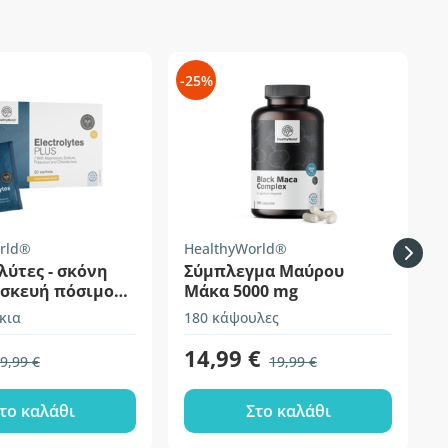
-25%
-
rld®
HealthyWorld®
H
ύτες - σκόνη
Σύμπλεγμα Μαύρου
ασκευή πόσιμου
Μάκα 5000 mg
τος
κια
180 κάψουλες
1
14,99 €
9,99 €
19,99 €
το καλάθι
Στο καλάθι