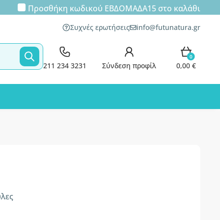
Προσθήκη κωδικού
ΕΒΔΟΜΑΔΑ15
στο καλάθι
Συχνές ερωτήσεις
info@futunatura.gr
0
211 234 3231
Σύνδεση προφίλ
0,00 €
υλες