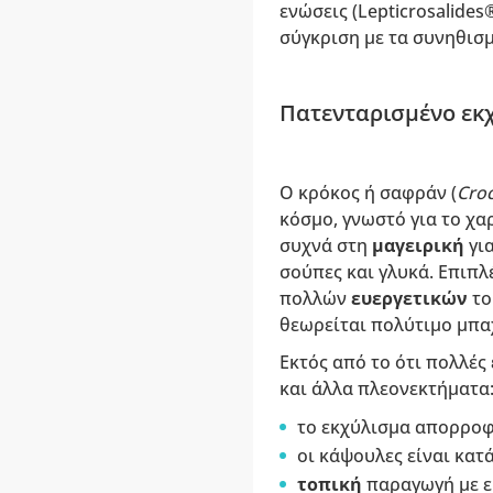
ενώσεις (Lepticrosalide
σύγκριση με τα συνηθισ
Πατενταρισμένο εκ
Ο κρόκος ή σαφράν (
Croc
κόσμο, γνωστό για το χα
συχνά στη
μαγειρική
γι
σούπες και γλυκά. Επιπλ
πολλών
ευεργετικών
το
θεωρείται πολύτιμο μπαχ
Εκτός από το ότι πολλές
και άλλα πλεονεκτήματα
το εκχύλισμα απορροφ
οι κάψουλες είναι κατ
τοπική
παραγωγή με ε