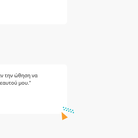
ν την ώθηση να
 εαυτού μου."