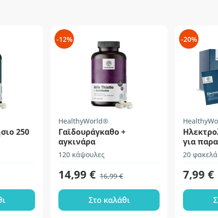
-12%
-20%
HealthyWorld®
HealthyWo
σιο 250
Γαϊδουράγκαθο +
Ηλεκτρολ
αγκινάρα
για παρ
διαλύμα
120 κάψουλες
20 φακελά
14,99 €
7,99 €
16,99 €
θι
Στο καλάθι
Σ