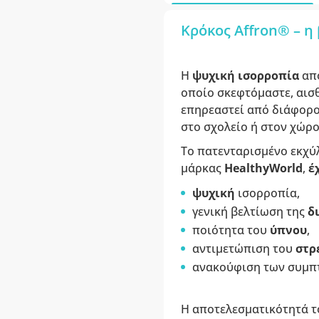
Κρόκος Affron® – η
Η
ψυχική ισορροπία
απ
οποίο σκεφτόμαστε, αισ
επηρεαστεί από διάφορου
στο σχολείο ή στον χώρ
Το πατενταρισμένο εκχύ
μάρκας
HealthyWorld
,
έ
ψυχική
ισορροπία,
γενική βελτίωση της
δ
ποιότητα του
ύπνου
,
αντιμετώπιση του
στρ
ανακούφιση των συμπ
Η αποτελεσματικότητά το