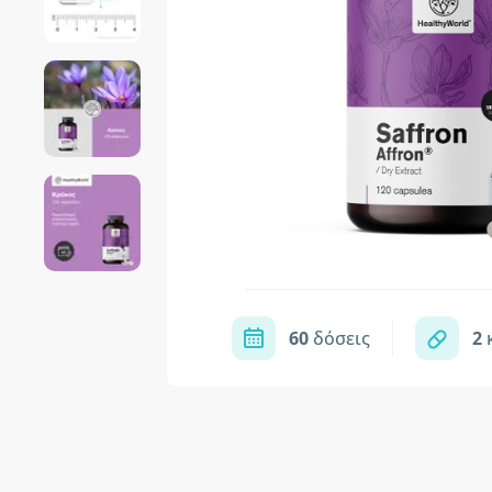
60
δόσεις
2
κ