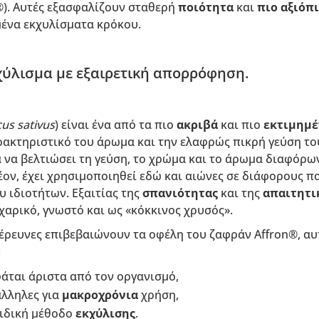
s®). Αυτές εξασφαλίζουν σταθερή
ποιότητα
και
πιο αξιόπ
μένα εκχυλίσματα κρόκου.
χύλισμα με εξαιρετική απορρόφηση.
us sativus
) είναι ένα από τα πιο
ακριβά
και πιο
εκτιμημ
ρακτηριστικό του άρωμα και την ελαφρώς πικρή γεύση το
α να βελτιώσει τη γεύση, το χρώμα και το άρωμα διαφόρω
έον, έχει χρησιμοποιηθεί εδώ και αιώνες σε διάφορους π
υ ιδιοτήτων. Εξαιτίας της
σπανιότητας
και της
απαιτητι
αρικό, γνωστό και ως «κόκκινος χρυσός».
 έρευνες επιβεβαιώνουν τα οφέλη του ζαφράν Affron®, αυ
:
άται άριστα από τον οργανισμό,
άλληλες για
μακροχρόνια
χρήση,
ιδική μέθοδο
εκχύλισης
.