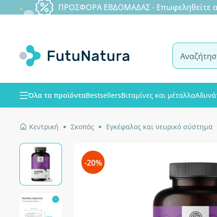
ΠΡΟΣΦΟΡΑ ΕΒΔΟΜΑΔΑΣ - Επωφεληθείτε από
Όλα τα προϊόντα
Bestsellers
Βιταμίνες και μέταλλα
Αδυνά
Κεντρική
Σκοπός
Εγκέφαλος και νευρικό σύστημα
-20%