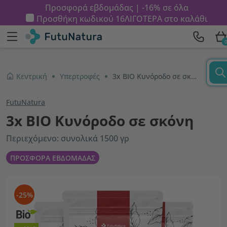
Προσφορά εβδομάδας | -16% σε όλα
Προσθήκη κωδικού
16ΛΙΓΟΤΕΡΑ
στο καλάθι
Κεντρική
Υπερτροφές
3x BIO Κυνόροδο σε σκόνη
FutuNatura
3x BIO Κυνόροδο σε σκόνη
Περιεχόμενο: συνολικά 1500 γρ
ΠΡΟΣΦΟΡΑ ΕΒΔΟΜΑΔΑΣ
-25%