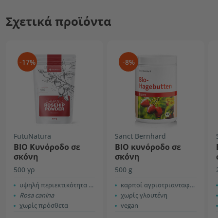
Σχετικά προϊόντα
-17%
-8%
FutuNatura
Sanct Bernhard
BIO Κυνόροδο σε
ΒΙΟ κυνόροδο σε
σκόνη
σκόνη
500 γρ
500 g
υψηλή περιεκτικότητα σε φυτικές ίνες
καρποί αγριοτριανταφυλλιάς
Rosa canina
χωρίς γλουτένη
χωρίς πρόσθετα
vegan