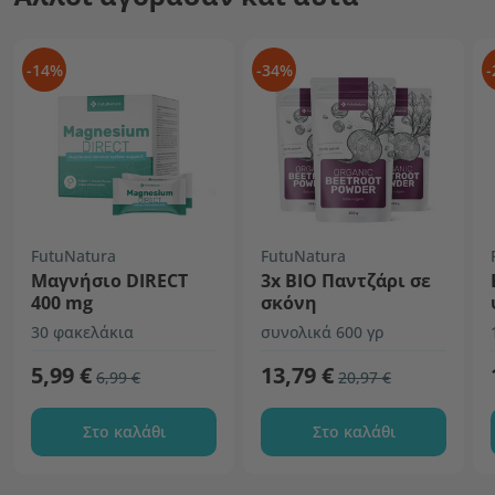
-14%
-34%
-
FutuNatura
FutuNatura
Μαγνήσιο DIRECT
3x ΒΙΟ Παντζάρι σε
400 mg
σκόνη
30 φακελάκια
συνολικά 600 γρ
5,99 €
13,79 €
6,99 €
20,97 €
Στο καλάθι
Στο καλάθι