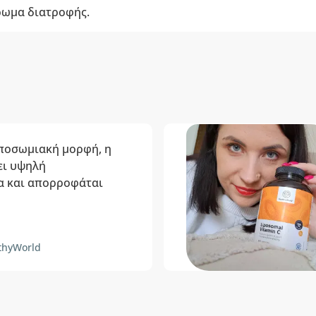
ρωμα διατροφής.
ιποσωμιακή μορφή, η
ει υψηλή
α και απορροφάται
thyWorld