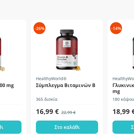
-26%
-14%
HealthyWorld®
HealthyWo
200 mg
Σύμπλεγμα Βιταμινών Β
Γλυκινικ
mg
365 δισκία
180 κάψου
16,99 €
18,99 
22,99 €
θι
Στο καλάθι
Σ