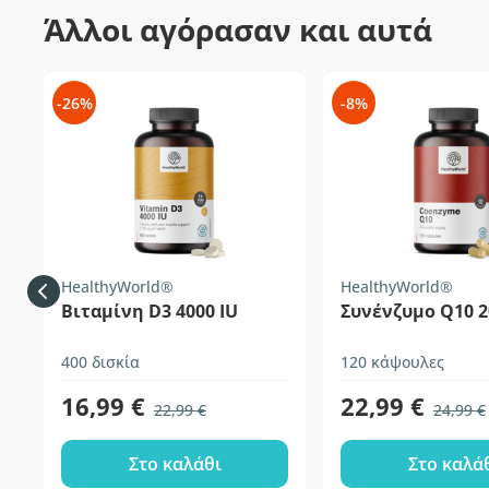
Άλλοι αγόρασαν και αυτά
-26%
-8%
HealthyWorld®
HealthyWorld®
Βιταμίνη D3 4000 IU
Συνένζυμο Q10 
400 δισκία
120 κάψουλες
16,99 €
22,99 €
22,99 €
24,99 €
Στο καλάθι
Στο καλά