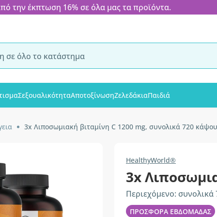
 την έκπτωση 16% σε όλα μας τα προϊόντα.
τισμα
Σεξουαλικότητα
Αποτοξίνωση
Ζελεδάκια
Παιδιά
γεια
3x Λιποσωμιακή βιταμίνη C 1200 mg, συνολικά 720 κάψο
HealthyWorld®
3x Λιποσωμια
Περιεχόμενο: συνολικά
ΠΡΟΣΦΟΡΑ ΕΒΔΟΜΑΔΑΣ