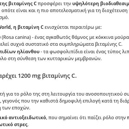
ης βιταμίνης C
προσφέρει την
υψηλότερη βιοδιαθεσι
, οπότε είναι και η πιο αποτελεσματική για τη διοχέτευσ
σμό.
orld, η βιταμίνη C
ενισχύεται περαιτέρω με:
υ
(Rosa canina) - ένας αγκαθωτός θάμνος με κόκκινα μούρα
τελεί συχνά συστατικό στα συμπληρώματα βιταμίνης C.
πιδίων ηλίανθου
- τα φωσφολιπίδια είναι ένας τύπος λι
όλο στη σύνθεση των κυτταρικών μεμβρανών.
ρέχει 1200 mg βιταμίνης C.
τή για το ρόλο της στη λειτουργία του ανοσοποιητικού σ
, γεγονός που την καθιστά δημοφιλή επιλογή κατά τη δι
ή των εποχών.
ικό αντιοξειδωτικό
, που σημαίνει ότι παίζει ρόλο στην
π
ωτικό στρες
.