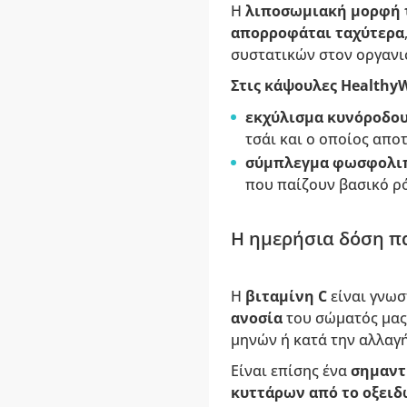
Η
λιποσωμιακή μορφή τ
απορροφάται ταχύτερα
συστατικών στον οργανι
Στις κάψουλες HealthyW
εκχύλισμα κυνόροδο
τσάι και ο οποίος απο
σύμπλεγμα φωσφολι
που παίζουν βασικό ρ
Η ημερήσια δόση πα
Η
βιταμίνη C
είναι γνωσ
ανοσία
του σώματός μας
μηνών ή κατά την αλλαγ
Είναι επίσης ένα
σημαντ
κυττάρων από το οξειδ