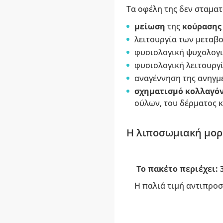
Τα οφέλη της δεν σταματ
μείωση
της
κούραση
λειτουργία των μεταβ
φυσιολογική ψυχολογι
φυσιολογική λειτουργ
αναγέννηση της ανηγμέ
σχηματισμό
κολλαγό
ούλων, του δέρματος κ
Η λιποσωμιακή μορ
Το πακέτο περιέχει: 
Η παλιά τιμή αντιπροσ