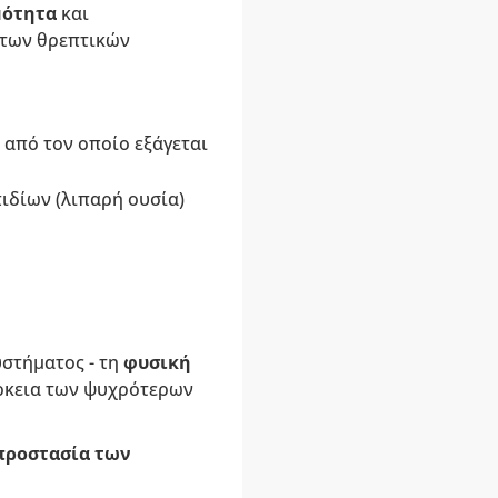
μότητα
και
η των θρεπτικών
 από τον οποίο εξάγεται
πιδίων (λιπαρή ουσία)
υστήματος - τη
φυσική
άρκεια των ψυχρότερων
ροστασία των