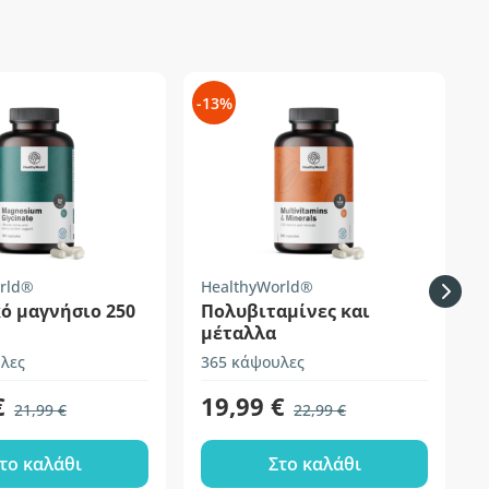
-13%
-
rld®
HealthyWorld®
H
ό μαγνήσιο 250
Πολυβιταμίνες και
μέταλλα
λες
365 κάψουλες
1
€
19,99 €
21,99 €
22,99 €
το καλάθι
Στο καλάθι