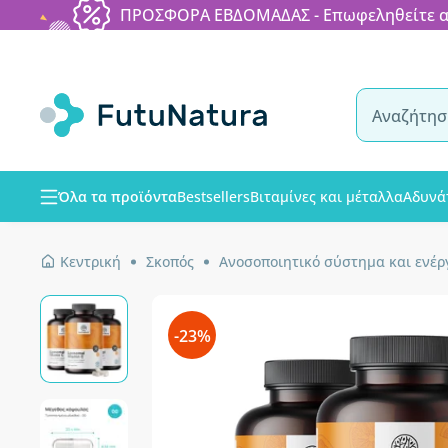
ΠΡΟΣΦΟΡΑ ΕΒΔΟΜΑΔΑΣ - Επωφεληθείτε από
Όλα τα προϊόντα
Bestsellers
Βιταμίνες και μέταλλα
Αδυνά
Κεντρική
Σκοπός
Ανοσοποιητικό σύστημα και ενέρ
-23%