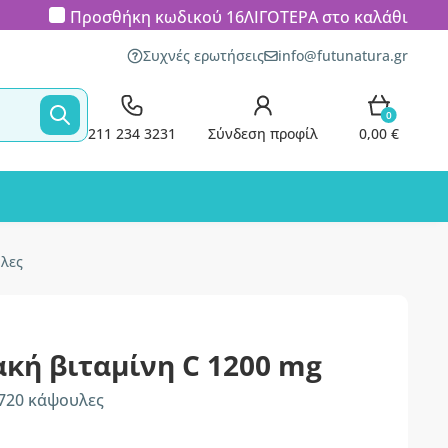
Προσθήκη κωδικού
16ΛΙΓΟΤΕΡΑ
στο καλάθι
Συχνές ερωτήσεις
info@futunatura.gr
0
211 234 3231
Σύνδεση προφίλ
0,00 €
υλες
κή βιταμίνη C 1200 mg
 720 κάψουλες