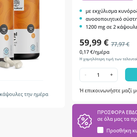
με εκχύλισμα κυνόρ
ανοσοποιητικό σύστη
1200 mg σε 2 κάψουλ
59,99 €
77,97 €
0,17 €/ημέρα
Η χαμηλότερη τιμή των τελευτα
-
+
Ή επικοινωνήστε μαζί 
κάψουλες την ημέρα
ΠΡΟΣΦΟΡΑ ΕΒΔΟΜ
σε όλα μας τα π
Προσθήκη κ