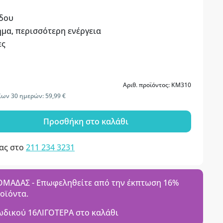
οδου
μα, περισσότερη ενέργεια
ες
Αριθ. προϊόντος: KM310
ίων 30 ημερών: 59,99 €
Προσθήκη στο καλάθι
μας στο
211 234 3231
ΑΔΑΣ - Επωφεληθείτε από την έκπτωση 16%
ροϊόντα.
ωδικού
16ΛΙΓΟΤΕΡΑ
στο καλάθι