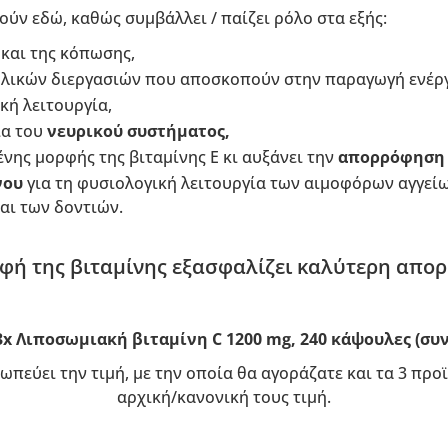
ούν εδώ, καθώς συμβάλλει / παίζει ρόλο στα εξής:
ς
και της κόπωσης,
ολικών διεργασιών που αποσκοπούν στην παραγωγή ενέργ
κή λειτουργία,
ία του
νευρικού συστήματος,
νης μορφής της βιταμίνης Ε κι αυξάνει την
απορρόφηση 
νου
για τη φυσιολογική λειτουργία των αιμοφόρων αγγεί
αι των δοντιών.
φή της βιταμίνης εξασφαλίζει καλύτερη απο
3x Λιποσωμιακή βιταμίνη C 1200 mg, 240 κάψουλες (συ
ωπεύει την τιμή, με την οποία θα αγοράζατε και τα 3 πρ
αρχική/κανονική τους τιμή.