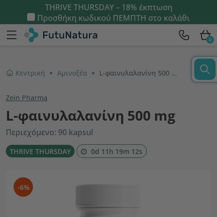
THRIVE THURSDAY – 18% έκπτωση
Προσθήκη κωδικού
ΠΕΜΠΤΗ
στο καλάθι
0
Κεντρική
Αμινοξέα
L-φαινυλαλανίνη 500 mg
Zein Pharma
L-φαινυλαλανίνη 500 mg
Περιεχόμενο: 90 kapsul
THRIVE THURSDAY
0d 11h 19m 12s
-6%