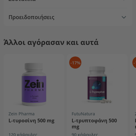
Προειδοποιήσεις
Άλλοι αγόρασαν και αυτά
-17%
-
Zein Pharma
FutuNatura
L-τυροσίνη 500 mg
L-τρυπτοφάνη 500
mg
120 κάψουλες
90 κάψουλες