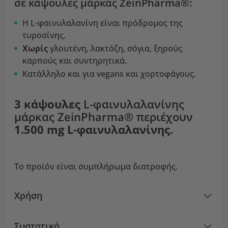
σε κάψουλες μάρκας ZeinPharma®:
Η L-φαινυλαλανίνη είναι πρόδρομος της
τυροσίνης.
Χωρίς
γλουτένη, λακτόζη, σόγια, ξηρούς
καρπούς και συντηρητικά.
Κατάλληλο και για vegans και χορτοφάγους.
3 κάψουλες
L-φαινυλαλανίνης
μάρκας ZeinPharma® περιέχουν
1.500 mg L-φαινυλαλανίνης.
Το προϊόν είναι συμπλήρωμα διατροφής.
Χρήση
Συστατικά