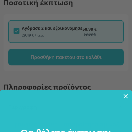
Ποσοτική έκπτωση
Αγόρασε 2 και εξοικονόμησε
58,98 €
63,98 €
29,49 € / τεμ.
Προσθήκη πακέτου στο καλάθι
Πληροφορίες προϊόντος
Περιγραφή
L-φαινυλαλανίνη – απαραίτητο αμινοξύ
για το σώμα μας.