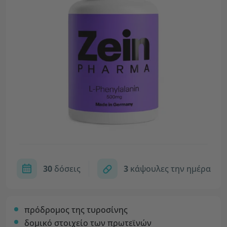
30
δόσεις
3
κάψουλες την ημέρα
πρόδρομος της τυροσίνης
δομικό στοιχείο των πρωτεϊνών